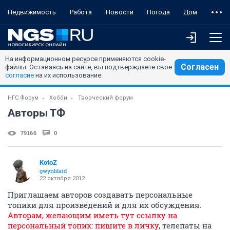
Недвижимость
Работа
Новости
Погода
Дом
На информационном ресурсе применяются cookie-
Согласен
файлы. Оставаясь на сайте, вы подтверждаете свое
согласие
на их использование.
НГС.Форум
Хобби
Творческий форум
Авторы ТФ
79166
0
KotoZ
gwynblaid
22 октября 2012
Приглашаем авторов создавать персональные
топики для произведений и для их обсуждения.
Авторам, желающим иметь тут ссылку на
персональный топик: пишите в личку
, телепаты на