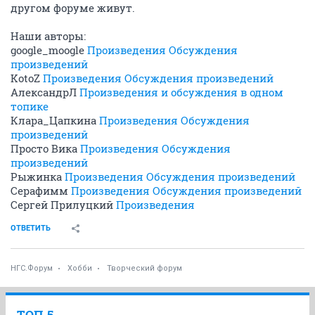
другом форуме живут.
Наши авторы:
google_moogle
Произведения
Обсуждения
произведений
KotoZ
Произведения
Обсуждения произведений
АлександрЛ
Произведения и обсуждения в одном
топике
Клара_Цапкина
Произведения
Обсуждения
произведений
Просто Вика
Произведения
Обсуждения
произведений
Рыжинка
Произведения
Обсуждения произведений
Серафимм
Произведения
Обсуждения произведений
Сергей Прилуцкий
Произведения
ОТВЕТИТЬ
НГС.Форум
Хобби
Творческий форум
ТОП 5