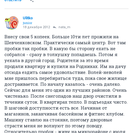
ОТВЕТИТЬ
Ulitko
junior
18 декабря 2012
nata_m
Внесу свои 5 копеек. Больше 10ти лет прожили на
Шевченковском. Практически самый центр. Вот там
пробки так пробки. В какую бы сторону ехать не
собрался - сразу в толкушку попадаешь. Потом я
уехала в другой город. Родители за это время
продали квартиру и купили на Родниках. Им на дачу
отсюда ездить самое удовольствие. Волей-неволей
мне пришлось перебираться туда, пока свое жилище
достраивается. По началу казалось - очень далеко.
Сейчас для меня это один из лучших районов. Очень
чистенько. После снегопадов наш двор очистили в
течении суток. В квартирах тепло. В подъездах чисто.
В шаговой доступности есть все. Начиная от
магазинов, заканчивая бассейном и фитнес клубом.
Машину ставлю на стоянке, поэтому дворовые
страсти меня не волнуют по этому поводу.
Относительно пробок - живу на микрорайоне с июля.