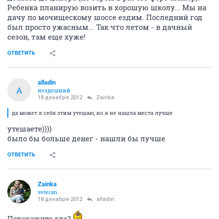
Ребенка планирую возить в хорошую школу... Мы на
дачу по мочищескому шоссе ездим. Последний год
был просто ужасным... Так что летом - в дачный
сезон, там еще хуже!
ОТВЕТИТЬ
alladin
A
нездешний
18 декабря 2012
Zainka
да может я себя этим утешаю, но я не нашла места лучше
утешаете))))
было бы больше денег - нашли бы лучше
ОТВЕТИТЬ
Zainka
veteran
18 декабря 2012
alladin
Подскажите где?