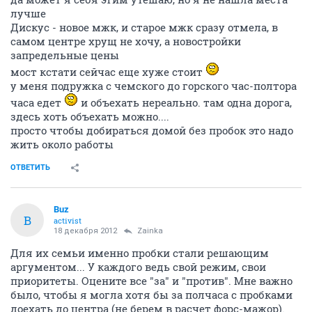
лучше
Дискус - новое мжк, и старое мжк сразу отмела, в
самом центре хрущ не хочу, а новостройки
запредельные цены
мост кстати сейчас еще хуже стоит
у меня подружка с чемского до горского час-полтора
часа едет
и объехать нереально. там одна дорога,
здесь хоть объехать можно....
просто чтобы добираться домой без пробок это надо
жить около работы
ОТВЕТИТЬ
Buz
B
activist
18 декабря 2012
Zainka
Для их семьи именно пробки стали решающим
аргументом... У каждого ведь свой режим, свои
приоритеты. Оцените все "за" и "против". Мне важно
было, чтобы я могла хотя бы за полчаса с пробками
доехать до центра (не берем в расчет форс-мажор).