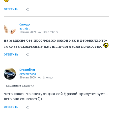
ОТВЕТИТЬ
блонди
activist
28 мая 2009
Dreamliner
на машине без проблем,но район как в деревнях,кто-
то сказал,каменные джунгли-согласна полностью.
ОТВЕТИТЬ
Dreamliner
experienced
29 мая 2009
блонди
каменные джунгли
чото какая-то спекуляция сей фразой присутствует...
што она означает?))
ОТВЕТИТЬ