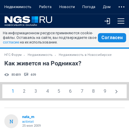
Недвижимость
Работа
Новости
Погода
Дом
На информационном ресурсе применяются cookie-
Согласен
файлы. Оставаясь на сайте, вы подтверждаете свое
согласие
на их использование.
НГС.Форум
Недвижимость
Недвижимость в Новосибирске
Как живется на Родниках?
85489
409
1
2
3
4
5
6
7
8
9
nata_m
N
activist
25 мая 2009