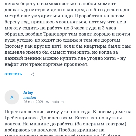
левом берегу с возможностью в любой момент
доехать до метро и дело с концом, а с 6-го доехать до
метрА еще умудриться надо. Проработал на левом
берегу год, пришлось увольняться, потому что не в
моготу ездить на работу по 3 часа туда и 3 часа
обратно, вообще Транспорт там ходит хорошо и почти
куда угодно, но ходит по одним и тем же дорогам
(потому как других нет). если бы квартиры были там
дешевле имело бы смысл там жить, но когда за
данный ценник можно купить где угодно хаты - ну
нафиг эти транспортные проблемя.
ОТВЕТИТЬ
Artny
A
member
26 мая 2009
nata_m
Переехал осенью, живу уже пол года. В новом доме на
Гребенщикова. Доволен всем. Естественно нужны
колеса. На машине до работы (За оперным театром)
добираюсь за полчаса. Пробки крупные на
мочищенском шоссе, так чтоб минут на 40, были