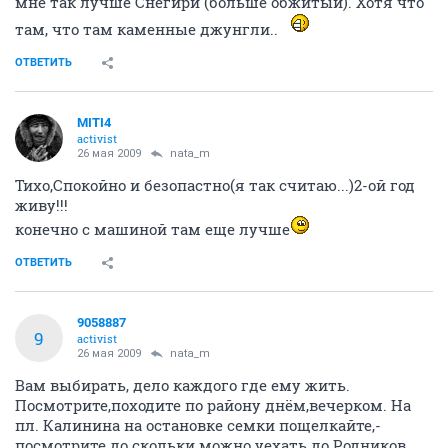
мне так лучше Снегири (больше обжитый). Хотя что
там, что там каменные джунгли..
ОТВЕТИТЬ
MITI4
activist
26 мая 2009
nata_m
Тихо,Спокойно и безопастно(я так считаю...)2-ой год
живу!!!
конечно с машиной там еще лучше
ОТВЕТИТЬ
9058887
9
activist
26 мая 2009
nata_m
Вам выбирать, дело каждого где ему жить.
Посмотрите,походите по району днём,вечерком. На
пл. Калинина на остановке семки пощелкайте,-
посмотрите до скольки можно уехать до Родников.