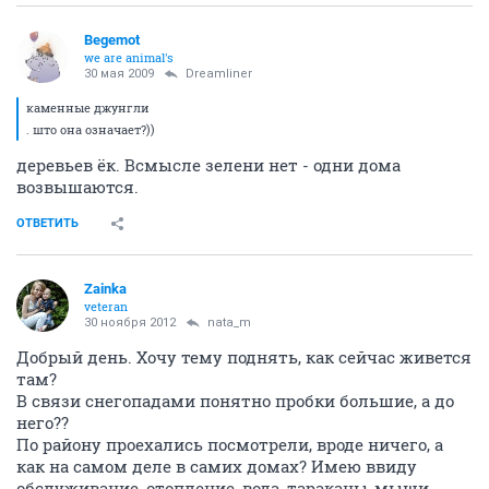
Begemot
we are animal's
30 мая 2009
Dreamliner
каменные джунгли
. што она означает?))
деревьев ёк. Всмысле зелени нет - одни дома
возвышаются.
ОТВЕТИТЬ
Zainka
veteran
30 ноября 2012
nata_m
Добрый день. Хочу тему поднять, как сейчас живется
там?
В связи снегопадами понятно пробки большие, а до
него??
По району проехались посмотрели, вроде ничего, а
как на самом деле в самих домах? Имею ввиду
обслуживание, отопление, вода, тараканы-мыши