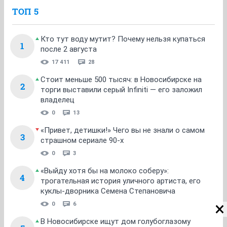
ТОП 5
Кто тут воду мутит? Почему нельзя купаться
1
после 2 августа
17 411
28
Стоит меньше 500 тысяч: в Новосибирске на
2
торги выставили серый Infiniti — его заложил
владелец
0
13
«Привет, детишки!» Чего вы не знали о самом
3
страшном сериале 90-х
0
3
«Выйду хотя бы на молоко соберу»:
4
трогательная история уличного артиста, его
куклы-дворника Семена Степановича
0
6
В Новосибирске ищут дом голубоглазому