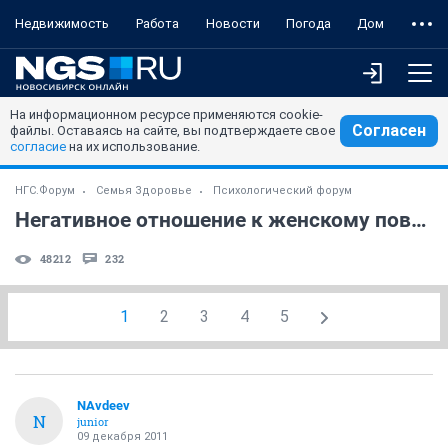
Недвижимость
Работа
Новости
Погода
Дом
На информационном ресурсе применяются cookie-
Согласен
файлы. Оставаясь на сайте, вы подтверждаете свое
согласие
на их использование.
НГС.Форум
Семья Здоровье
Психологический форум
Негативное отношение к женскому поведению
48212
232
1
2
3
4
5
NAvdeev
N
junior
09 декабря 2011