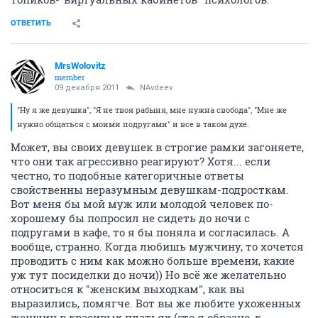
ОТВЕТИТЬ
MrsWolovitz
member
09 декабря 2011
NAvdeev
"Ну я же девушка", "Я не твоя рабыня, мне нужна свобода", "Мне же
нужно общаться с моими подругами" и все в таком духе.
Может, вы своих девушек в строгие рамки загоняете,
что они так агрессивно реагируют? Хотя... если
честно, то подобные категоричные ответы
свойственны неразумным девушкам-подросткам.
Вот меня бы мой муж или молодой человек по-
хорошему бы попросил не сидеть до ночи с
подругами в кафе, то я бы поняла и согласилась. А
вообще, странно. Когда любишь мужчину, то хочется
проводить с ним как можно больше времени, какие
уж тут посиделки до ночи)) Но всё же желательно
относиться к "женским выходкам", как вы
выразились, помягче. Вот вы же любите ухоженных
женщин в красивых платьях (это я образно, к