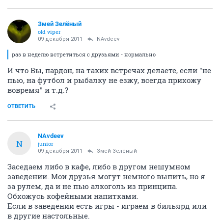
Змей Зелёный
old viper
09 декабря 2011
NAvdeev
раз в неделю встретиться с друзьями - нормально
И что Вы, пардон, на таких встречах делаете, если "не
пью, на футбол и рыбалку не езжу, всегда прихожу
вовремя" и т.д.?
ОТВЕТИТЬ
NAvdeev
N
junior
09 декабря 2011
Змей Зелёный
Заседаем либо в кафе, либо в другом нешумном
заведении. Мои друзья могут немного выпить, но я
за рулем, да и не пью алкоголь из принципа.
Обхожусь кофейными напитками.
Если в заведении есть игры - играем в бильярд или
в другие настольные.