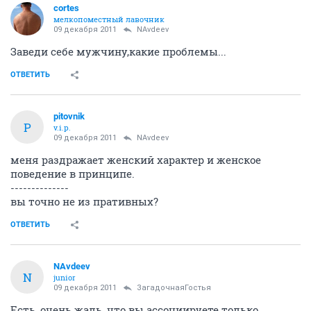
cortes
мелкопоместный лавочник
09 декабря 2011
NAvdeev
Заведи себе мужчину,какие проблемы...
ОТВЕТИТЬ
pitovnik
P
v.i.p.
09 декабря 2011
NAvdeev
меня раздражает женский характер и женское
поведение в принципе.
--------------
вы точно не из пративных?
ОТВЕТИТЬ
NAvdeev
N
junior
09 декабря 2011
ЗагадочнаяГостья
Есть, очень жаль, что вы ассоциируете только