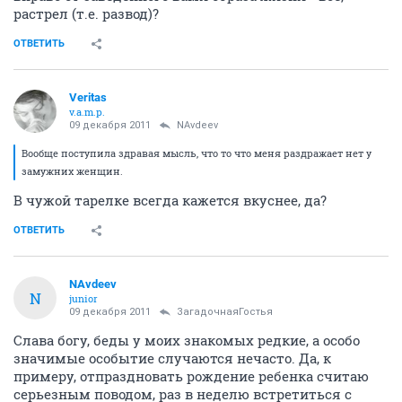
растрел (т.е. развод)?
ОТВЕТИТЬ
Veritas
v.a.m.p.
09 декабря 2011
NAvdeev
Вообще поступила здравая мысль, что то что меня раздражает нет у
замужних женщин.
В чужой тарелке всегда кажется вкуснее, да?
ОТВЕТИТЬ
NAvdeev
N
junior
09 декабря 2011
ЗагадочнаяГостья
Слава богу, беды у моих знакомых редкие, а особо
значимые особытие случаются нечасто. Да, к
примеру, отпраздновать рождение ребенка считаю
серьезным поводом, раз в неделю встретиться с