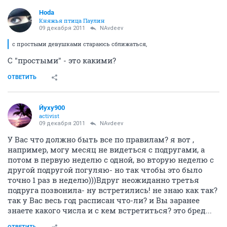
Hoda
Княжья птица Паулин
09 декабря 2011
NAvdeev
с простыми девушками стараюсь сближаться,
С "простыми" - это какими?
ОТВЕТИТЬ
Йуху900
activist
09 декабря 2011
NAvdeev
У Вас что должно быть все по правилам? я вот ,
например, могу месяц не видеться с подругами, а
потом в первую неделю с одной, во вторую неделю с
другой подругой погуляю- но так чтобы это было
точно 1 раз в неделю)))Вдруг неожиданно третья
подруга позвонила- ну встретились! не знаю как так?
так у Вас весь год расписан что-ли? и Вы заранее
знаете какого числа и с кем встретиться? это бред...