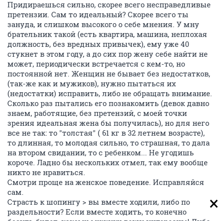
Придираешься сильно, скорее всего несправедливые
претензии. Сам то идеальный? Скорее всего ты
зануда, и слишком высокого о себе мнения. У мну
брательник такой (есть квартира, машина, неплохая
должность, без вредных привычек), ему уже 40
стукнет в этом году, а до сих пор жену себе найти не
может, периодически встречается с кем-то, но
постоянной нет. Женщин не бывает без недостатков,
(так-же как и мужиков), нужно пытаться их
(недостатки) исправить, либо не обращать внимание.
Сколько раз пытались его познакомить (девок давно
знаем, работящие, без претензий, с моей точки
зрения идеальная жена бы получилась), но для него
все не так: то "толстая" ( 61 кг в 32 летнем возрасте),
то длинная, то молодая сильно, то страшная, то дала
на втором свидании, то с ребенком... Не угодишь
короче. Ладно бы нескольких отмел, так ему вообще
никто не нравиться.
Смотри проще на женское поведение. Исправляйся
сам.
Страсть к шопингу > вы вместе ходили, либо по
раздельности? Если вместе ходить, то конечно