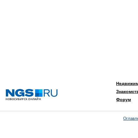
Недвижи
Знакомст
Форум
Оглавл