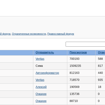
ий форум
,
Ограниченные возможности
,
Православный форум
Отправитель
Просмотров
Отве
Veritas
700193
588
Сима
1509235
817
Автоинформатор
812163
440
Veritas
718570
935
Алексий
190569
18
Очкарик
135736
0
Очкарик
88710
0