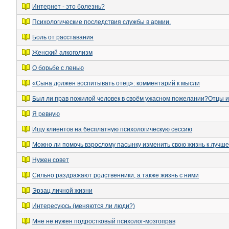
Интернет - это болезнь?
Психологические последствия службы в армии.
Боль от расставания
Женский алкоголизм
О борьбе с ленью
«Сына должен воспитывать отец»: комментарий к мысли
Был ли прав пожилой человек в своём ужасном пожелании?Отцы и
Я ревную
Ищу клиентов на бесплатную психологическую сессию
Можно ли помочь взрослому пасынку изменить свою жизнь к лучше
Нужен совет
Сильно раздражают родственники, а также жизнь с ними
Эрзац личной жизни
Интересуюсь (меняются ли люди?)
Мне не нужен подростковый психолог-мозгоправ