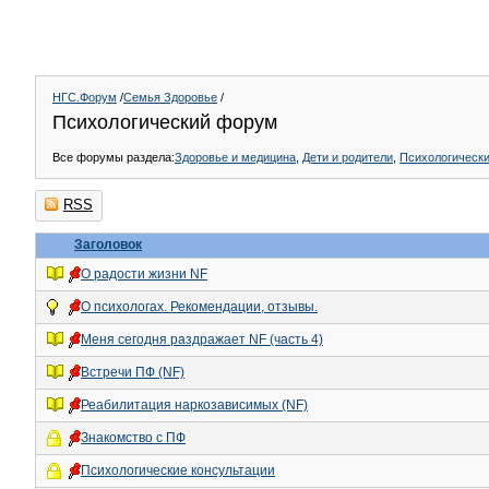
НГС.Форум
/
Семья Здоровье
/
Психологический форум
Все форумы раздела:
Здоровье и медицина
,
Дети и родители
,
Психологическ
RSS
Заголовок
О радости жизни NF
О психологах. Рекомендации, отзывы.
Меня сегодня раздражает NF (часть 4)
Встречи ПФ (NF)
Реабилитация наркозависимых (NF)
Знакомство с ПФ
Психологические консультации