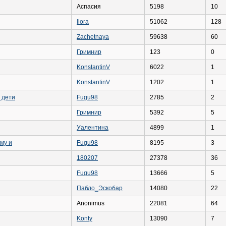
Аспасия
5198
10
Ilora
51062
128
Zachetnaya
59638
60
Гримнир
123
0
KonstantinV
6022
1
KonstantinV
1202
1
 дети
Fugu98
2785
2
Гримнир
5392
5
Уалентина
4899
1
му и
Fugu98
8195
3
180207
27378
36
Fugu98
13666
5
Пабло_Эскобар
14080
22
Anоnimus
22081
64
Konty
13090
7