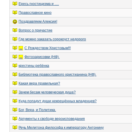
Ересь гностицизма и .....
Православное кино
Поздравляем Алексия!
Вопрос о причастие
Где можно заказать сорокоуст недорого
С Рождеством Христовым!!!
Фотозарисовки (НФ).
крестины ребёнка
Библиотека православного христианина (НФ).
Какая вера правильная?
Зачем бесам человеческая душа?
Куда попадут души некрещённых младенцев?
Бог, Вера, и Политика.
Аргументы к свободе вероисповедания
Речь Мелитона философа к императору Антонину