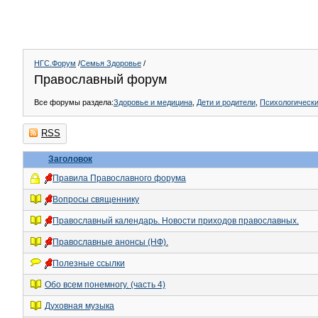
НГС.Форум
/
Семья Здоровье
/
Православный форум
Все форумы раздела:
Здоровье и медицина
,
Дети и родители
,
Психологическ
RSS
Заголовок
Правила Православного форума
Вопросы священнику
Православный календарь. Новости приходов православных.
Православные анонсы (НФ).
Полезные ссылки
Обо всем понемногу. (часть 4)
Духовная музыка