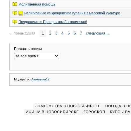
Молитвенная помощь
Религиозные vs крещенские купания в массовой культуре
Поздравляю с Праздником Богоявления!
1
2
3
4
5
6
7
←
предыдущая
следующая
→
Показать топики
Модератор:
Анжелина12
ЗНАКОМСТВА В НОВОСИБИРСКЕ
ПОГОДА В 
АФИША В НОВОСИБИРСКЕ
ГОРОСКОП
КУРСЫ ВА