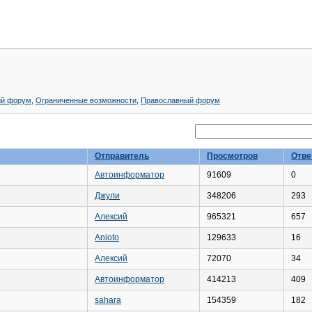
ий форум
,
Ограниченные возможности
,
Православный форум
Отправитель
Просмотров
Отве
Автоинформатор
91609
0
Джули
348206
293
Алексий
965321
657
Anioto
129633
16
Алексий
72070
34
Автоинформатор
414213
409
sahara
154359
182