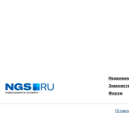
Недвижи
Знакомст
Форум
Оглавл