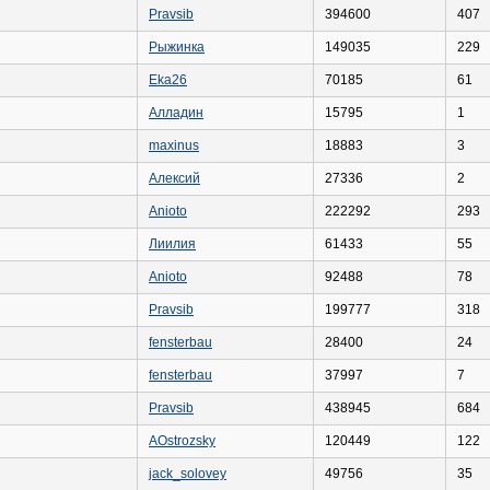
Pravsib
394600
407
Рыжинка
149035
229
Eka26
70185
61
Алладин
15795
1
maxinus
18883
3
Алексий
27336
2
Anioto
222292
293
Лиилия
61433
55
Anioto
92488
78
Pravsib
199777
318
fensterbau
28400
24
fensterbau
37997
7
Pravsib
438945
684
AOstrozsky
120449
122
jack_solovey
49756
35