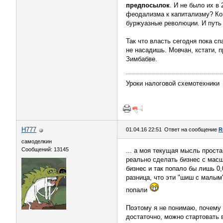
предпосылок
. И не было их в
феодализма к капитализму? Ко
буржуазные революции. И путь 
Так что власть сегодня пока сп
не насадишь. Мовчан, кстати, 
Зимбабве.
Уроки налоговой схемотехники
H777
01.04.16 22:51
Ответ на сообщение
R
самоделкин
Сообщений: 13145
... а моя текущая мысль проста
реально сделать бизнес с масш
бизнес и так попало бы лишь 0
разница, что эти "шиш с малым
попали
Поэтому я не понимаю, почему 
достаточно, можно стартовать 