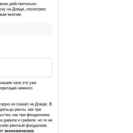
овчан действительно
иску на Дожде, посмотрел
имая многим.
 нашем чате это уже
рпретация немного
торую он сказал на Дожде. В
дельцы ренты, как при
ьство, как при феодализме
 давили и грабили, но те не
т либо рентный феодализм
нет экономических