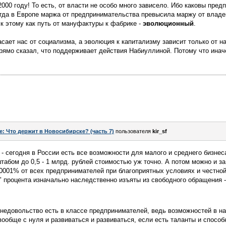
 2000 году! То есть, от власти не особо много зависело. Ибо каковы пре
гда в Европе маржа от предпринимательства превысила маржу от владе
к этому как путь от мануфактуры к фабрике -
эволюционный
.
асает нас от социализма, а эволюция к капитализму зависит только от на
прямо сказал, что поддерживает действия Набиуллиной. Потому что инач
e: Что держит в Новосибирске? (часть 7)
пользователя
kir_sf
 - сегодня в России есть все возможности для малого и среднего бизнес
табом до 0,5 - 1 млрд. рублей стоимостью уж точно. А потом можно и за
,0001% от всех предпринимателей при благоприятных условиях и честной
" процента изначально наследственно изъяты из свободного обращения - 
недовольство есть в классе предпринимателей, ведь возможностей в на
вообще с нуля и развиваться и развиваться, если есть таланты и способ