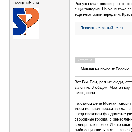
Сообщений: 5074
Раз уж начал разговор этот от
энциклопедия. На меня тоже се
еще некоторые передачи. Краса
Показать скрытый текст
В ответ на:
Мовчан не поносит Россию, к
Вот Вы, Ром, разные люди, отт
заяснял. В общем, Мовчан крут
смещенная.
На самом деле Мовчан говорит 
моем вольном пересказе дальш
средневековом феодализме (зе
свободные города, с ремесленн
в дверь так в окно. И ключева
либо социалисты а-ля Глазьев 