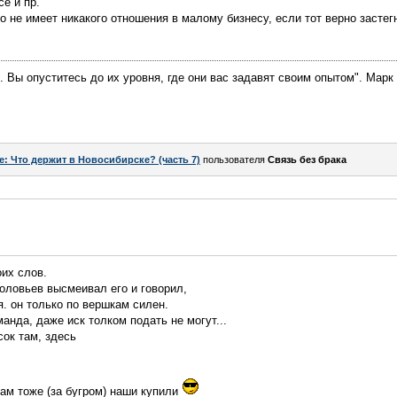
е и пр.
то не имеет никакого отношения в малому бизнесу, если тот верно засте
. Вы опуститесь до их уровня, где они вас задавят своим опытом". Марк
e: Что держит в Новосибирске? (часть 7)
пользователя
Связь без брака
их слов.
Соловьев высмеивал его и говорил,
. он только по вершкам силен.
манда, даже иск толком подать не могут...
сок там, здесь
там тоже (за бугром) наши купили