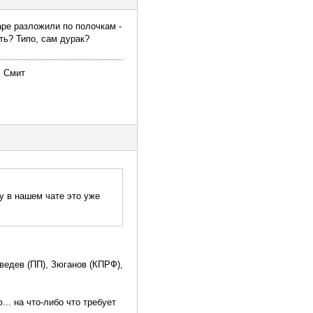
ре разложили по полочкам -
ть? Типо, сам дурак?
. Смит
у в нашем чате это уже
дведев (ПП), Зюганов (КПРФ),
.. на что-либо что требует