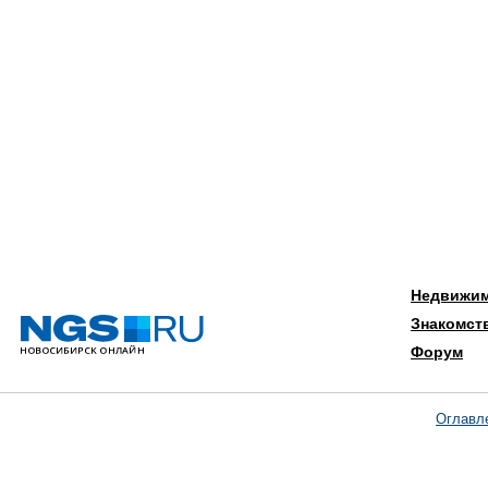
Недвижи
Знакомст
Форум
Оглавл