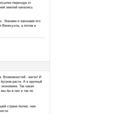
дпосылки перехода от
ния землей начались
с. Указами и законами его
е Венесуэла, а потом и
а. Возможностей - вагон! И
 бугром расти. А в крупный
 экономике. Так какая
мы бы в них и так не
шей стране более, чем
ности.