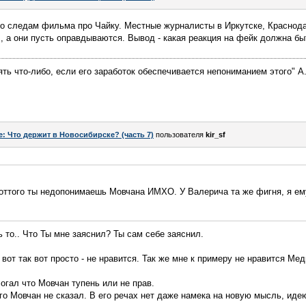
по следам фильма про Чайку. Местные журналисты в Иркутске, Краснода
 , а они пусть оправдываются. Вывод - какая реакция на фейк должна бы
ять что-либо, если его заработок обеспечивается непониманием этого" А
e: Что держит в Новосибирске? (часть 7)
пользователя
kir_sf
 оттого ты недопонимаешь Мовчана ИМХО. У Валерича та же фигня, я ем
 то.. Что Ты мне заяснил? Ты сам себе заяснил.
 вот так вот просто - не нравится. Так же мне к примеру не нравится Ме
огал что Мовчан тупень или не прав.
го Мовчан не сказал. В его речах нет даже намека на новую мысль, идею.