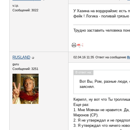
v.i.p.
Сообщений: 3022
У Хазина на вордкрайзис есть 
фейк ! Логика - поливай грязью
Трудно заставить человека пон
RUSLAND
02.04.16 11:35
Ответ на сообщение
R
guru
Сообщений: 3251
В ответ на:
Вот Вы, Ром, разные люди,
заяснял.
Кирилл, ну вот что Ты троллишь
Еще раз:
1. Мне Мовчан не нравится. Да,
Миронов (СР).
2. Я не утверждал и не предпол
3. Я утверждал что ничего ново