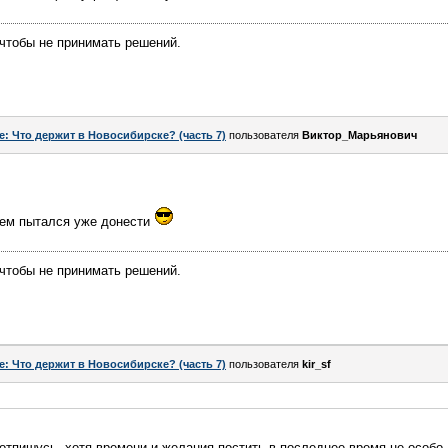
 чтобы не принимать решений.
e: Что держит в Новосибирске? (часть 7)
пользователя
Виктор_Марьянович
.
чем пытался уже донести
 чтобы не принимать решений.
e: Что держит в Новосибирске? (часть 7)
пользователя
kir_sf
 отпишусь, хотя времени и желания постить в последнее время не особо.