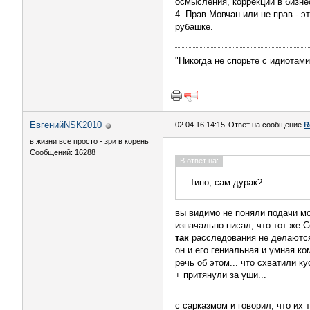
осмысления, коррекции в бизнес
4. Прав Мовчан или не прав - э
рубашке.
"Никогда не спорьте с идиотами
ЕвгенийNSK2010
02.04.16 14:15
Ответ на сообщение
R
в жизни все просто - зри в корень
Сообщений: 16288
В ответ на:
Типо, сам дурак?
вы видимо не поняли подачи мо
изначально писал, что тот же 
так
расследования не делаются
он и его гениальная и умная ко
речь об этом... что схватили ку
+ притянули за уши...
с сарказмом и говорил, что их 