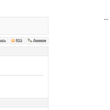
чать
RSS
Деревом