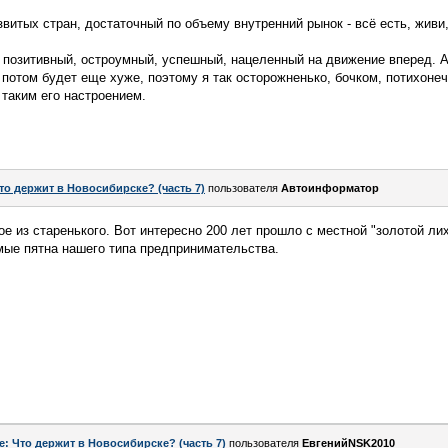
звитых стран, достаточный по объему внутренний рынок - всё есть, живи,
 позитивный, остроумный, успешный, нацеленный на движение вперед. А
 потом будет еще хуже, поэтому я так осторожненько, бочком, потихонеч
с таким его настроением.
то держит в Новосибирске? (часть 7)
пользователя
Автоинформатор
ое из старенького. Вот интересно 200 лет прошло с местной "золотой ли
мые пятна нашего типа предпринимательства.
e: Что держит в Новосибирске? (часть 7)
пользователя
ЕвгенийNSK2010