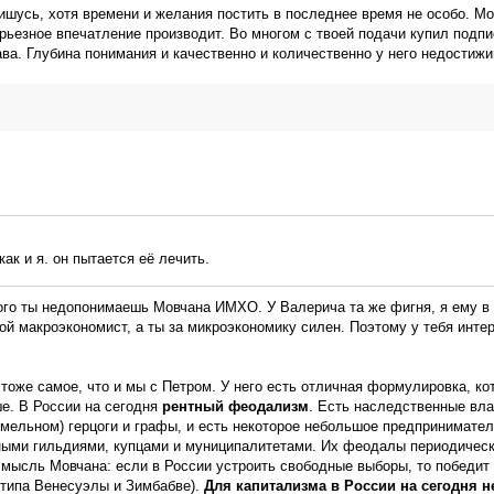
пишусь, хотя времени и желания постить в последнее время не особо. М
рьезное впечатление производит. Во многом с твоей подачи купил подп
ва. Глубина понимания и качественно и количественно у него недостиж
ак и я. он пытается её лечить.
ого ты недопонимаешь Мовчана ИМХО. У Валерича та же фигня, я ему в
ой макроэкономист, а ты за микроэкономику силен. Поэтому у тебя инте
тоже самое, что и мы с Петром. У него есть отличная формулировка, ко
е. В России на сегодня
рентный феодализм
. Есть наследственные вла
мельном) герцоги и графы, и есть некоторое небольшое предпринимател
ыми гильдиями, купцами и муниципалитетами. Их феодалы периодически
я мысль Мовчана: если в России устроить свободные выборы, то победи
(типа Венесуэлы и Зимбабве).
Для капитализма в России на сегодня 