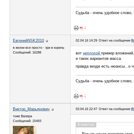
Судьба - очень удобное слово,
ЕвгенийNSK2010
02.04.16 14:29
Ответ на сообщение
R
в жизни все просто - зри в корень
Сообщений: 16288
вот
неплохой
пример вложений
и таких вариантов масса.
правда везде есть нюансы...о 
Судьба - очень удобное слово,
Виктор_Марьянович
03.04.16 22:47
Ответ на сообщение
R
тоже Валера
Сообщений: 15493
В ответ на:
Раз уж начал разговор этот