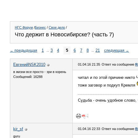
НГС.Форум
/
Бизнес
/
Свое дело
/
Что держит в Новосибирске? (часть 7)
1
..
3
4
5
6
7
8
..
21
←
предыдущая
следующая
→
ЕвгенийNSK2010
01.04.16 21:35
Ответ на сообщение
R
в жизни все просто - зри в корень
Сообщений: 16288
читал и по этой причине ник
тоже заговор и подкуп Кремля
Судьба - очень удобное слово,
kir_sf
01.04.16 22:33
Ответ на сообщение
R
guru