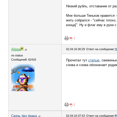
Низкий рубль, отставание от ра
Мне больше Тиньков нравится -
жить собрался - "сейчас плохо,
конца]". Ну и флаг ему в руки 
Alippa
02.04.16 00:29
Ответ на сообщение
Ч
no status
Сообщений: 62416
Прочитал тут
статью
, свеженьк
снова и снова обозначает роди
Связь без брака
02.04.16 07:53
Ответ на сообщение
R