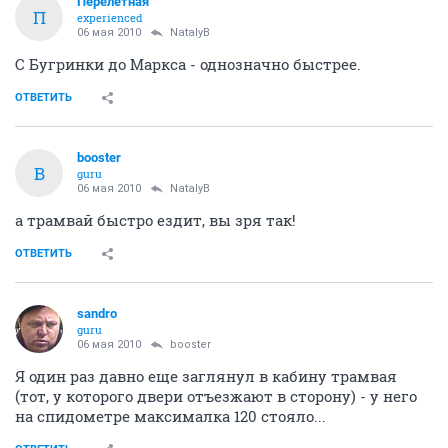
Перелетная
П
experienced
06 мая 2010
NatalyB
С Бугринки до Маркса - однозначно быстрее.
ОТВЕТИТЬ
bооster
B
guru
06 мая 2010
NatalyB
а трамвай быстро ездит, вы зря так!
ОТВЕТИТЬ
sandro
guru
06 мая 2010
bооster
Я один раз давно еще заглянул в кабину трамвая
(тот, у которого двери отъезжают в сторону) - у него
на спидометре максималка 120 стояло...