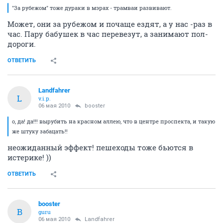
"За рубежом" тоже дураки в мэрах - трамваи развивают.
Может, они за рубежом и почаще ездят, а у нас -раз в
час. Пару бабушек в час перевезут, а занимают пол-
дороги.
ОТВЕТИТЬ
Landfahrer
L
v.i.p.
06 мая 2010
bооster
о, да! да!!! вырубить на красном аллею, что в центре проспекта, и такую
же штуку забацать!!
неожиданный эффект! пешеходы тоже бьются в
истерике! ))
ОТВЕТИТЬ
bооster
B
guru
06 мая 2010
Landfahrer