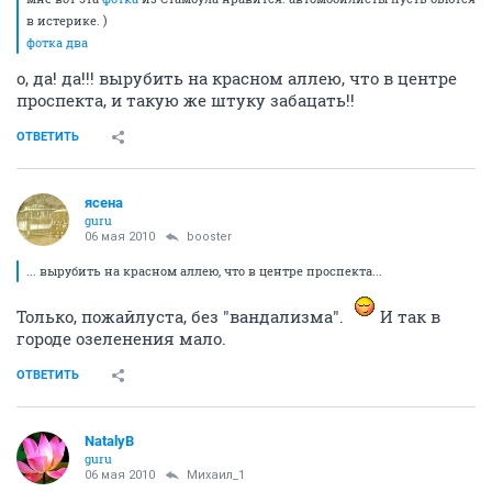
в истерике. )
фотка два
о, да! да!!! вырубить на красном аллею, что в центре
проспекта, и такую же штуку забацать!!
ОТВЕТИТЬ
ясена
guru
06 мая 2010
bооster
... вырубить на красном аллею, что в центре проспекта...
Только, пожайлуста, без "вандализма".
И так в
городе озеленения мало.
ОТВЕТИТЬ
NatalyB
guru
06 мая 2010
Михаил_1