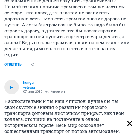
сэкономленные деньги закупить троллейбусы?
На мой взгляд наличие трамваев в том же частном
секторе - это повод для властей не развивать
дорожную сеть - мол есть трамвай значит дорога не
нужна. А если бы трамвая не было, то надо было бы
строить дорогу, а для того что бы пассажирский
транспорт по ней пустить еще и тротуары делать, а
зачем? Ведь есть же трамвай, люди на нем ездят или
делается видимость что он есть и кто то на нем
ездит.
ОТВЕТИТЬ
hungar
H
veteran
07 мая 2010
Аполлон
Наблюдательный ты наш Апполон, лучше бы ты
свои скудные знания о развитии городского
транспорта фиговым листочком прикрыл, как твой
коллега, стоящий на постаменте в одном
историческом городе. Весь мир обособляет
общественный транспорт от потока автомобилей,