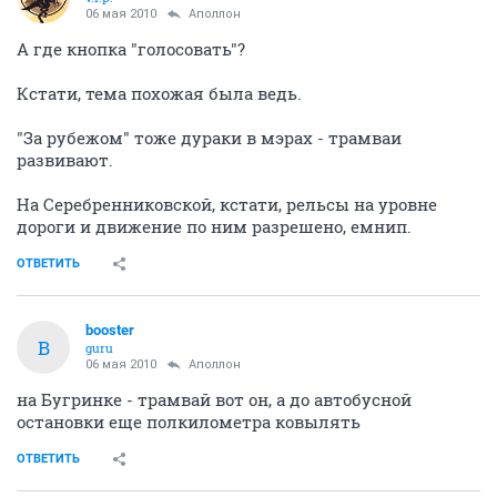
06 мая 2010
Аполлон
А где кнопка "голосовать"?
Кстати, тема похожая была ведь.
"За рубежом" тоже дураки в мэрах - трамваи
развивают.
На Серебренниковской, кстати, рельсы на уровне
дороги и движение по ним разрешено, емнип.
ОТВЕТИТЬ
bооster
B
guru
06 мая 2010
Аполлон
на Бугринке - трамвай вот он, а до автобусной
остановки еще полкилометра ковылять
ОТВЕТИТЬ