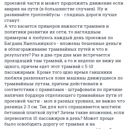
проезжей части и может продолжить движение если
авария на пути (в большинстве случаев). Ну и
развивайте троллейбусы - глядишь дороги лучше
станут.
А что касается примеров важности трамваев и
политики развития их сети, то наглядным
примером я любуюсь каждый день проезжая по
Багдана Хмельницкого - вложены бешенные деньги
в облагораживание трамвайных путей и что в
результате? Раз в два-три дня мне встречается
проходящий там трамвай, а то и неделю не вижу ни
одного, причем едет этот трамвай с 5-10
пассажирами. Кроме того одно время гаишники
любили развлекаться ловя машины движущиеся по
трамвайным путям, причем действовали в
соответствии с правилами - штрафовали по причине
наличия бордюра отделяющего трамвайные пути от
проезжей части - мол в разных уровнях, не важно что
разница 2-3 см. Так для кого спрашивается мостили
бетонной плиткой пути? Зачем такие вложения, если
перевозится 10 пассажиров в день? Может проще
было освободить дорогу от трамвая и на