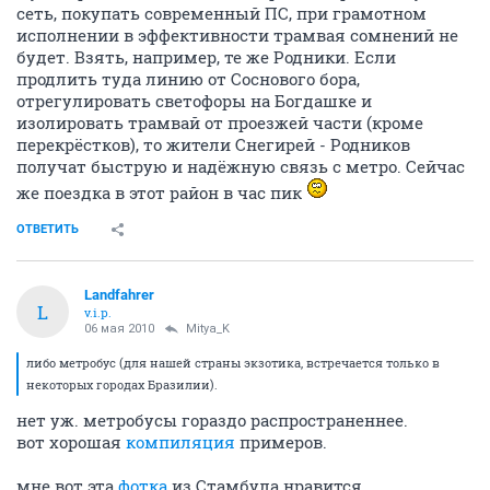
сеть, покупать современный ПС, при грамотном
исполнении в эффективности трамвая сомнений не
будет. Взять, например, те же Родники. Если
продлить туда линию от Соснового бора,
отрегулировать светофоры на Богдашке и
изолировать трамвай от проезжей части (кроме
перекрёстков), то жители Снегирей - Родников
получат быструю и надёжную связь с метро. Сейчас
же поездка в этот район в час пик
ОТВЕТИТЬ
Landfahrer
L
v.i.p.
06 мая 2010
Mitya_K
либо метробус (для нашей страны экзотика, встречается только в
некоторых городах Бразилии).
нет уж. метробусы гораздо распространеннее.
вот хорошая
компиляция
примеров.
мне вот эта
фотка
из Стамбула нравится.