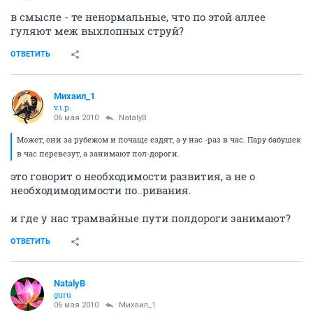
в смысле - те ненормальные, что по этой аллее
гуляют меж выхлопных струй?
ОТВЕТИТЬ
Михаил_1
v.i.p.
06 мая 2010
NatalyB
Может, они за рубежом и почаще ездят, а у нас -раз в час. Пару бабушек
в час перевезут, а занимают пол-дороги.
это говорит о необходимости развития, а не о
необходимодимости по..ривания.
и где у нас трамвайные пути полдороги занимают?
ОТВЕТИТЬ
NatalyB
guru
06 мая 2010
Михаил_1