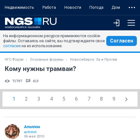
Недвижимость
Работа
Новости
Погода
Дом
На информационном ресурсе применяются cookie-
Согласен
файлы. Оставаясь на сайте, вы подтверждаете свое
согласие
на их использование.
НГС.Форум
Основные форумы
Новосибирск: За и Против
Кому нужны трамваи?
71797
413
1
2
3
4
5
6
7
8
9
Аполлон
activist
06 мая 2010