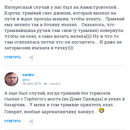
Интересный случай у нас был на Авиастроителей...
Короче, трамвай снес джипак, который выехал на
пути и ждал проезда машин, чтобы уехать... Трамвай
ему нехило так в бочину въехал... Оказалось, что
трамвайщица ручки там свои (у трамвая) повернула
чтобы он ехал, а сама вязать начала)))) Ну и что-то
там отвлеклась петли что ли посчитать... И даже не
затормозив въехала в тачку))))
ОТВЕТИТЬ
sandro
guru
06 мая 2010
sandro
А еще был случай, когда трамвай без тормозов
съехал с Горбатого моста (на Доме Одежды) и уехал в
базарчик... У меня в том трамвае приятель ехал...
Говорит, вообще адреналинчику хапнул...
ОТВЕТИТЬ