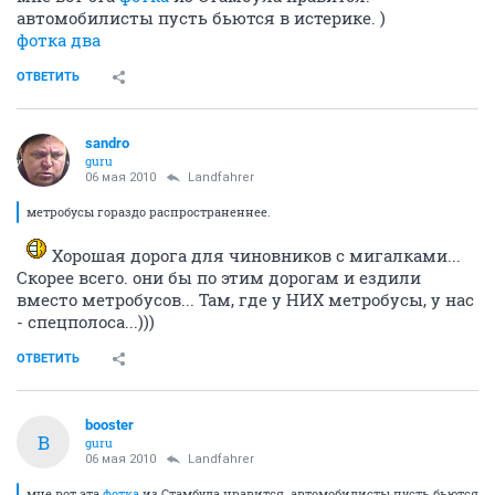
автомобилисты пусть бьются в истерике. )
фотка два
ОТВЕТИТЬ
sandro
guru
06 мая 2010
Landfahrer
метробусы гораздо распространеннее.
Хорошая дорога для чиновников с мигалками...
Скорее всего. они бы по этим дорогам и ездили
вместо метробусов... Там, где у НИХ метробусы, у нас
- спецполоса...)))
ОТВЕТИТЬ
bооster
B
guru
06 мая 2010
Landfahrer
мне вот эта
фотка
из Стамбула нравится. автомобилисты пусть бьются