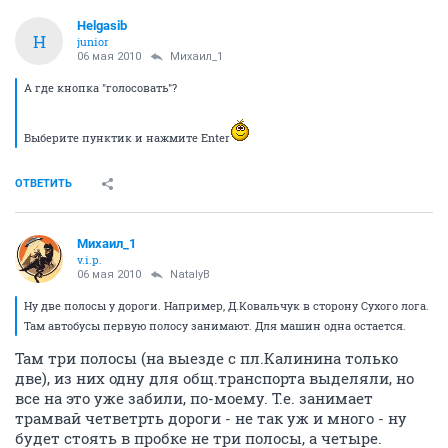
Helgasib
H
junior
06 мая 2010
Михаил_1
А где кнопка "голосовать"?
Выберите пунктик и нажмите Enter
ОТВЕТИТЬ
Михаил_1
v.i.p.
06 мая 2010
NatalyB
Ну две полосы у дороги. Например, Д.Ковальчук в сторону Сухого лога.
Там автобусы первую полосу занимают. Для машин одна остается.
Там три полосы (на выезде с пл.Калинина только
две), из них одну для общ.транспорта выделяли, но
все на это уже забили, по-моему. Т.е. занимает
трамвай четветрть дороги - не так уж и много - ну
будет стоять в пробке не три полосы, а четыре.