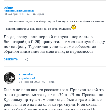
Doktor
Анонимный пользователь
03 ноября 2003
Синицын
... только что выдали в эфир первый выпуск. кажется, блин не вышел
комом. впрочем, вам виднее. то есть слышнее
Да-да, послушали первый выпуск - нормально!
Вот второй ( в 11-25) пропустил - имел важную беседу
по телефону. Торопился успеть, даже собеседник
обратил внимание на мою лёгкую нервозность...
ОТВЕТИТЬ
sosnovka
experienced
03 ноября 2003
Папик
Еще мне папа как-то рассказывал. Приехал какой-то
член правительства где-то в 70-х в Н-ск. Проехал по
Красному пр-ту, а там еще тогда были трамвайные
рельсы, и его на них слегка тряхнуло. И он сказал:
что за безобразие, у вас тут трясет на дорогах! И