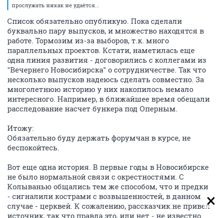
прослужать никак не удаётся...
Список обязательно опубликую. Пока сделали
буквально пару выпусков, и множество находятся в
работе. Тормозим из-за выборов, т.к. много
параллельных проектов. Кстати, наметилась еще
одна линия развития - договорились с коллегами из
"Вечернего Новосибирска" о сотрудничестве. Так что
несколько выпусков надеюсь сделать совместно. За
многолетнюю историю у них накопилось немало
интересного. Например, в ближайшее время обещали
расследование насчет бункера под Оперным.
Итожу:
Обязательно буду держать форумчан в курсе, не
беспокойтесь.
Вот еще одна история. В первые годы в Новосибирске
не было нормальной связи с окрестностями. С
Колыванью общались тем же способом, что и предки
- сигналили кострами с возвышенностей, в данном
случае - церквей. К сожалению, рассказчик не привел
источник, так что правда это, или нет - не известно.