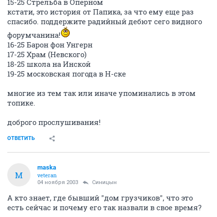
15-25 Стрельба в Оперном
кстати, это история от Папика, за что ему еще раз
спасибо. поддержите радийный дебют сего видного
форумчанина!
16-25 Барон фон Унгерн
17-25 Храм (Невского)
18-25 школа на Инской
19-25 московская погода в Н-ске
многие из тем так или иначе упоминались в этом
топике.
доброго прослушивания!
ОТВЕТИТЬ
maska
M
veteran
04 ноября 2003
Синицын
А кто знает, где бывший "дом грузчиков", что это
есть сейчас и почему его так назвали в свое время?