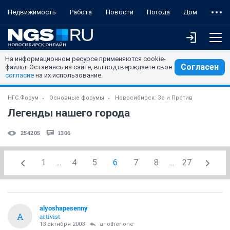
Недвижимость
Работа
Новости
Погода
Дом
На информационном ресурсе применяются cookie-
Согласен
файлы. Оставаясь на сайте, вы подтверждаете свое
согласие
на их использование.
НГС.Форум
Основные форумы
Новосибирск: За и Против
Легенды нашего города
254205
1306
1
...
4
5
6
7
8
...
27
alyoshapesenny
A
activist
13 октября 2003
another one