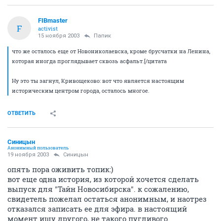
FIBmaster
F
activist
15 ноября 2003
Папик
что же осталось еще от Новониколаевска, кроме брусчатки на Ленина,
которая иногда проглядывает сквозь асфальт.[/цитата
Ну это ты загнул, Кривощеково: вот что является настоящим
историческим центром города, осталось многое.
ОТВЕТИТЬ
Синицын
Анонимный пользователь
19 ноября 2003
Синицын
опять пора оживить топик:)
вот еще одна история, из которой хочется сделать
выпуск для "Тайн Новосибирска". к сожалению,
свидетель пожелал остаться анонимным, и наотрез
отказался записать ее для эфира. в настоящий
момент ищу другого, не такого пугливого.