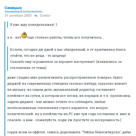
Синицын
Анонимный пользователь
31 октября 2003
Doktor
Я уже жду понедельника! :)
а я - нет
еще столько работы, чтобы все получилось...
Кстати, сегодня ди-джей у вас обалденный, я от приёмника боюсь
отойти, что не вещь - то шедевр!
Спасибо ему огроменное за хорошее настроение! (извиняюсь за
отклонение от темы)
даже стыдно мне развенчивать распространенное поверье, будто
диджей на современных станциях сколько-нибудь серьезно влияет
на музыку. на самом деле, музыкальный редактор составляет
плейлист на сутки, в котором все песни, их порядок и т.п. прописаны.
задача диджея - как можно точнее его соблюдать, любые
необоснованные отклонения строго караются. это вопрос
политический. ну а плейлисты на РС уже три года составляю я. мне и
спасибо. а вам - пожалуйста. поди уж простите за нескромность:)
сорри всем за оффтоп. сажусь доделывать "Тайны Новосибирска", дабы