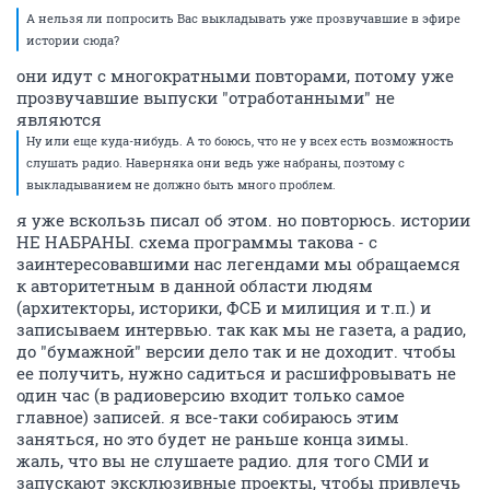
А нельзя ли попросить Вас выкладывать уже прозвучавшие в эфире
истории сюда?
они идут с многократными повторами, потому уже
прозвучавшие выпуски "отработанными" не
являются
Ну или еще куда-нибудь. А то боюсь, что не у всех есть возможность
слушать радио. Наверняка они ведь уже набраны, поэтому с
выкладыванием не должно быть много проблем.
я уже вскользь писал об этом. но повторюсь. истории
НЕ НАБРАНЫ. схема программы такова - с
заинтересовавшими нас легендами мы обращаемся
к авторитетным в данной области людям
(архитекторы, историки, ФСБ и милиция и т.п.) и
записываем интервью. так как мы не газета, а радио,
до "бумажной" версии дело так и не доходит. чтобы
ее получить, нужно садиться и расшифровывать не
один час (в радиоверсию входит только самое
главное) записей. я все-таки собираюсь этим
заняться, но это будет не раньше конца зимы.
жаль, что вы не слушаете радио. для того СМИ и
запускают эксклюзивные проекты, чтобы привлечь