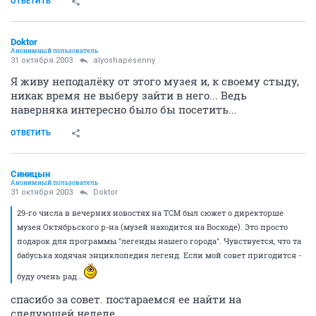
ОТВЕТИТЬ
Doktor
Анонимный пользователь
31 октября 2003
alyoshapesenny
Я живу неподалёку от этого музея и, к своему стыду,
никак время не выберу зайти в него... Ведь
наверняка интересно было бы посетить...
ОТВЕТИТЬ
Синицын
Анонимный пользователь
31 октября 2003
Doktor
29-го числа в вечерних новостях на ТСМ был сюжет о директорше
музея Октябрьского р-на (музей находится на Восходе). Это просто
подарок для программы "легенды нашего города". Чувствуется, что та
бабуська ходячая энциклопедия легенд. Если мой совет пригодится -
буду очень рад...
спасибо за совет. постараемся ее найти на
следующей неделе.