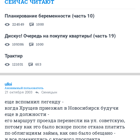
СЕЙЧАС ЧИТАЮТ
Планирование беременности (часть 10)
224549
1000
Дискус! Очередь на покупку квартиры! (часть 19)
109386
1000
Трактир
121031
653
ulloi
Анонимный пользователь
21 октября 2003
Синицын
еще вспомнил легенду -
когда Хрущев приезжал в Новосибирск будучи
еще в должности -
его маршрут проезда перенесли на ул. советскую,
потому как это было вскоре после отказа платить
по облигациям займа, как оно было обещано -
и все ломанулись с красного проспекта,