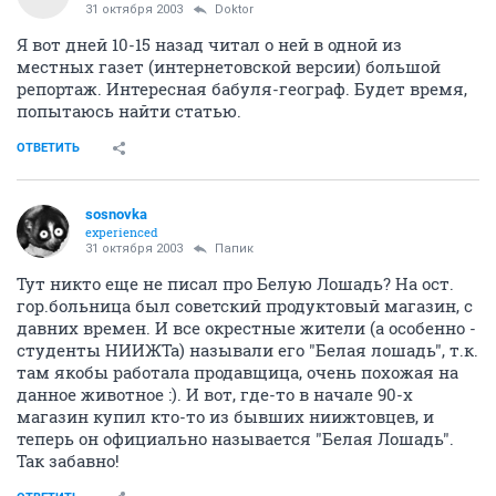
31 октября 2003
Doktor
Я вот дней 10-15 назад читал о ней в одной из
местных газет (интернетовской версии) большой
репортаж. Интересная бабуля-географ. Будет время,
попытаюсь найти статью.
ОТВЕТИТЬ
sosnovka
experienced
31 октября 2003
Папик
Тут никто еще не писал про Белую Лошадь? На ост.
гор.больница был советский продуктовый магазин, с
давних времен. И все окрестные жители (а особенно -
студенты НИИЖТа) называли его "Белая лошадь", т.к.
там якобы работала продавщица, очень похожая на
данное животное :). И вот, где-то в начале 90-х
магазин купил кто-то из бывших ниижтовцев, и
теперь он официально называется "Белая Лошадь".
Так забавно!