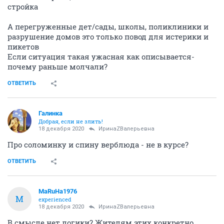
стройка
А перегруженные дет/сады, школы, поликлиники и
разрушение домов это только повод для истерики и
пикетов
Если ситуация такая ужасная как описывается-
почему раньше молчали?
ОТВЕТИТЬ
Галинка
Добрая, если не злить!
18 декабря 2020
ИринаZВалерьевна
Про соломинку и спину верблюда - не в курсе?
ОТВЕТИТЬ
MaRuHa1976
M
experienced
18 декабря 2020
ИринаZВалерьевна
В смысле нет логики? Жителям этих конкретно