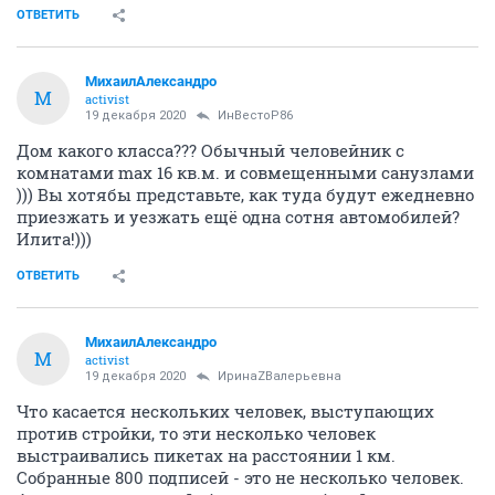
ОТВЕТИТЬ
МихаилАлександро
М
activist
19 декабря 2020
ИнВестоР86
Дом какого класса??? Обычный человейник с
комнатами max 16 кв.м. и совмещенными санузлами
))) Вы хотябы представьте, как туда будут ежедневно
приезжать и уезжать ещё одна сотня автомобилей?
Илита!)))
ОТВЕТИТЬ
МихаилАлександро
М
activist
19 декабря 2020
ИринаZВалерьевна
Что касается нескольких человек, выступающих
против стройки, то эти несколько человек
выстраивались пикетах на расстоянии 1 км.
Собранные 800 подписей - это не несколько человек.