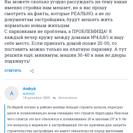
Вы можете сколько угодно рассуждать на тему какая
именно стройка нам мешает, но я вас прошу
смотреть на факты, которые РЕАЛЬНО, а не по
документам застройщика, будут мешать жить
нормально новым жильцам:
С парковками не проблема, а ПРОБЛЕМИЩА! Я
каждый вечер кружу между домами №4,6,8/1 и ищу
себе место. Если приехать домой позже 20-00, то
поставить можно только на платную парковку. А тут
решили ещё, минимум, машин 30-40 к нам во дворы
подкинуть!
ОТВЕТИТЬ
AndryA
A
activist
18 декабря 2020
klimenkova
По Вашей логике в районе вообще больше строить нельзя, перегруз
школ и поликлиник,но всем очевидно что строить будут,одна Ленская
чего стоит,и это все относится к поликлинике 20 и школам 137 и 9. Но
это вопросы к мэрии,не к застройщику,и это не причина для запрета
строительства.застройщик не имеет обязательств перед жителями