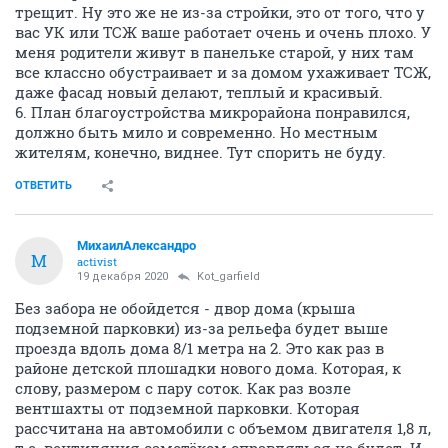
трещит. Ну это же не из-за стройки, это от того, что у
вас УК или ТСЖ ваше работает очень и очень плохо. У
меня родители живут в панельке старой, у них там
все классно обустраивает и за домом ухаживает ТСЖ,
даже фасад новый делают, теплый и красивый.
6. План благоустройства микрорайона понравился,
должно быть мило и современно. Но местным
жителям, конечно, виднее. Тут спорить не буду.
ОТВЕТИТЬ
МихаилАлександро
М
activist
19 декабря 2020
Kot_garfield
Без забора не обойдется - двор дома (крыша
подземной парковки) из-за рельефа будет выше
проезда вдоль дома 8/1 метра на 2. Это как раз в
районе детской плошадки нового дома. Которая, к
слову, размером с пару соток. Как раз возле
вентшахты от подземной парковки. Которая
рассчитана на автомобили с объемом двигателя 1,8 л,
т.е. вентиляция самотёком справляться не будет. И