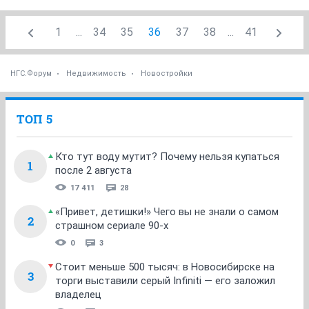
1
...
34
35
36
37
38
...
41
НГС.Форум
Недвижимость
Новостройки
ТОП 5
Кто тут воду мутит? Почему нельзя купаться
1
после 2 августа
17 411
28
«Привет, детишки!» Чего вы не знали о самом
2
страшном сериале 90-х
0
3
Стоит меньше 500 тысяч: в Новосибирске на
3
торги выставили серый Infiniti — его заложил
владелец