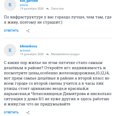
Kot_garfield
K
junior
19 декабря 2020
Лапочkа
По инфраструктуре у вас гораздо лучше, чем там, где
я живу, поэтому не страшит:)
ОТВЕТИТЬ
klimenkova
K
activist
19 декабря 2020
МихаилАлександро
С каких пор жилье на этом пятачке стало самым
дешёвым в районе? Откройте нгс недвижимость и
посмотрите цены,особенно железнодорожная,10,12,14,
вот прям самые дешёвые в районе.а второй класс во
всем городе со второй смены учится.а в часы пик
улицы стоят одинаково везде,и красный,и
нарымская,и Челюскинцев,и Димитрова и нисколько
ситуация у дома 8/1 не хуже других.я здесь работаю
и живу,так что не придумывайте
ОТВЕТИТЬ