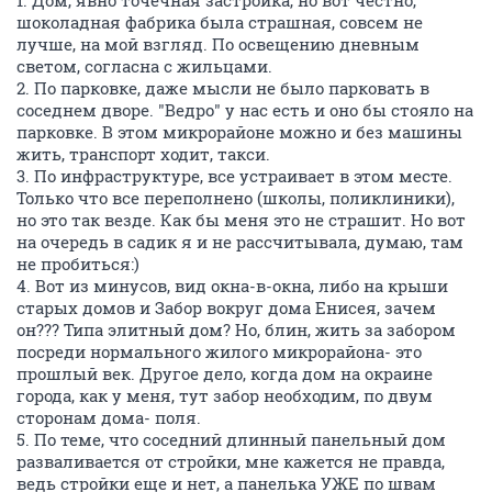
шоколадная фабрика была страшная, совсем не
лучше, на мой взгляд. По освещению дневным
светом, согласна с жильцами.
2. По парковке, даже мысли не было парковать в
соседнем дворе. "Ведро" у нас есть и оно бы стояло на
парковке. В этом микрорайоне можно и без машины
жить, транспорт ходит, такси.
3. По инфраструктуре, все устраивает в этом месте.
Только что все переполнено (школы, поликлиники),
но это так везде. Как бы меня это не страшит. Но вот
на очередь в садик я и не рассчитывала, думаю, там
не пробиться:)
4. Вот из минусов, вид окна-в-окна, либо на крыши
старых домов и Забор вокруг дома Енисея, зачем
он??? Типа элитный дом? Но, блин, жить за забором
посреди нормального жилого микрорайона- это
прошлый век. Другое дело, когда дом на окраине
города, как у меня, тут забор необходим, по двум
сторонам дома- поля.
5. По теме, что соседний длинный панельный дом
разваливается от стройки, мне кажется не правда,
ведь стройки еще и нет, а панелька УЖЕ по швам