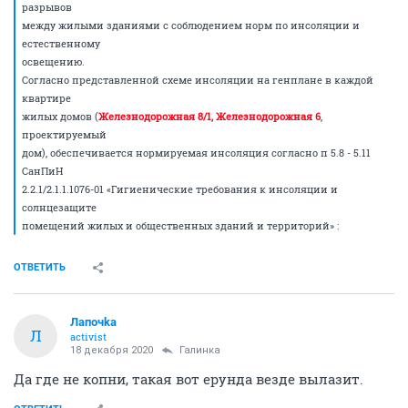
разрывов
между жилыми зданиями с соблюдением норм по инсоляции и
естественному
освещению.
Согласно представленной схеме инсоляции на генплане в каждой
квартире
жилых домов (
Железнодорожная 8/1, Железнодорожная 6
,
проектируемый
дом), обеспечивается нормируемая инсоляция согласно п 5.8 - 5.11
СанПиН
2.2.1/2.1.1.1076-01 «Гигиенические требования к инсоляции и
солнцезащите
помещений жилых и общественных зданий и территорий» :
ОТВЕТИТЬ
Лапочkа
Л
activist
18 декабря 2020
Галинка
Да где не копни, такая вот ерунда везде вылазит.