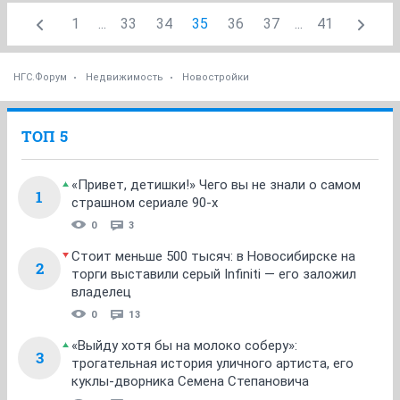
1
...
33
34
35
36
37
...
41
НГС.Форум
Недвижимость
Новостройки
ТОП 5
«Привет, детишки!» Чего вы не знали о самом
1
страшном сериале 90-х
0
3
Стоит меньше 500 тысяч: в Новосибирске на
2
торги выставили серый Infiniti — его заложил
владелец
0
13
«Выйду хотя бы на молоко соберу»:
3
трогательная история уличного артиста, его
куклы-дворника Семена Степановича