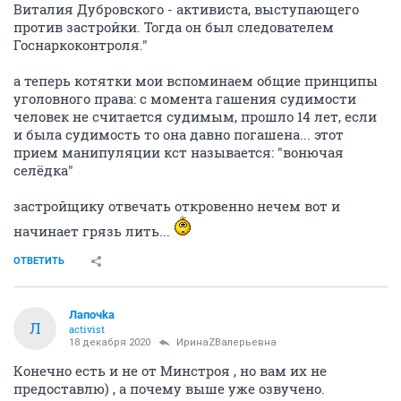
Виталия Дубровского - активиста, выступающего
против застройки. Тогда он был следователем
Госнаркоконтроля."
а теперь котятки мои вспоминаем общие принципы
уголовного права: с момента гашения судимости
человек не считается судимым, прошло 14 лет, если
и была судимость то она давно погашена... этот
прием манипуляции кст называется: "вонючая
селёдка"
застройщику отвечать откровенно нечем вот и
начинает грязь лить...
ОТВЕТИТЬ
Лапочkа
Л
activist
18 декабря 2020
ИринаZВалерьевна
Конечно есть и не от Минстроя , но вам их не
предоставлю) , а почему выше уже озвучено.