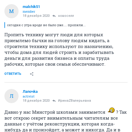
malchik51
M
member
18 декабря 2020
новоселл
сегодня с утра вроде не было уже.... пропили...
Пропить технику могут люди для которых
приемлемо бычки на голову людям кидать, а
строители технику используют по назначению,
чтобы дома для людей строить и зарабатывать
деньги для развития бизнеса и оплаты труда
рабочих, которые свои семьи обеспечивают.
ОТВЕТИТЬ
Лапочkа
Л
activist
18 декабря 2020
ИринаZВалерьевна
Давно у нас Минстрой школами занимается
? Так
вот открою секрет внимательным читателям все
данные с учётом реконструкции, которая когда-
нибудь да и произойдет, а может и никогда. Да и в