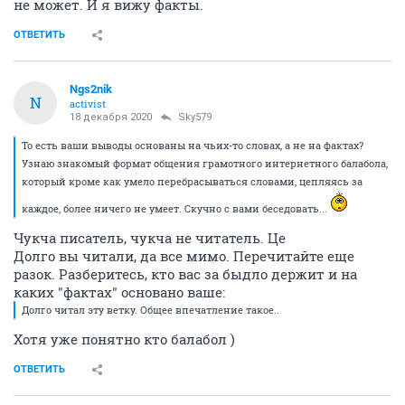
не может. И я вижу факты.
ОТВЕТИТЬ
Ngs2nik
N
activist
18 декабря 2020
Sky579
То есть ваши выводы основаны на чьих-то словах, а не на фактах?
Узнаю знакомый формат общения грамотного интернетного балабола,
который кроме как умело перебрасываться словами, цепляясь за
каждое, более ничего не умеет. Скучно с вами беседовать...
Чукча писатель, чукча не читатель. Це
Долго вы читали, да все мимо. Перечитайте еще
разок. Разберитесь, кто вас за быдло держит и на
каких "фактах" основано ваше:
Долго читал эту ветку. Общее впечатление такое..
Хотя уже понятно кто балабол )
ОТВЕТИТЬ