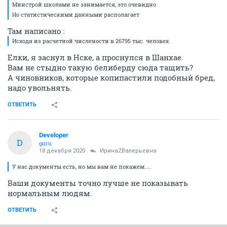
Минстрой школами не занимается, это очевидно
Но статистическими данными располагает
Там написано :
Исходя из расчетной числености в 26795 тыс. человек
Елки, я заснул в Нске, а проснулся в Шанхае.
Вам не стыдно такую белиберду сюда тащить?
А чиновников, которые копипастили подобный бред,
надо увольнять.
ОТВЕТИТЬ
Developer
D
guru
18 декабря 2020
ИринаZВалерьевна
У нас документы есть, но мы вам не покажем.....
Ваши документы точно лучше не показывать
нормальным людям.
ОТВЕТИТЬ