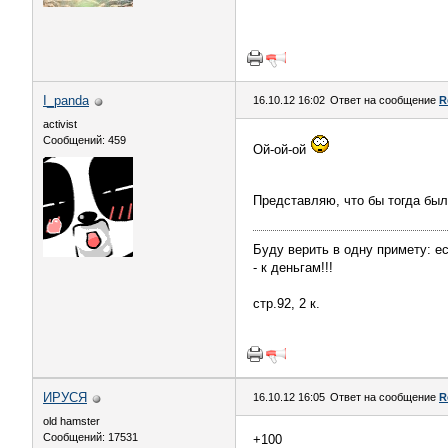
I_panda
16.10.12 16:02
Ответ на сообщение
R
activist
Сообщений: 459
Ой-ой-ой
Представляю, что бы тогда был
Буду верить в одну примету: е
- к деньгам!!!
стр.92, 2 к.
ИРУСЯ
16.10.12 16:05
Ответ на сообщение
R
old hamster
Сообщений: 17531
+100