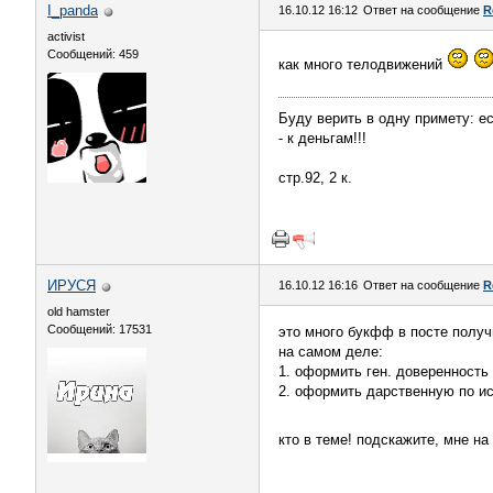
I_panda
16.10.12 16:12
Ответ на сообщение
R
activist
Сообщений: 459
как много телодвижений
Буду верить в одну примету: е
- к деньгам!!!
стр.92, 2 к.
ИРУСЯ
16.10.12 16:16
Ответ на сообщение
R
old hamster
Сообщений: 17531
это много букфф в посте получ
на самом деле:
1. оформить ген. доверенность
2. оформить дарственную по и
кто в теме! подскажите, мне н