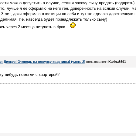
ности можно допустить в случае, если я захочу сыну продать (подарить)
то, лучше я ее оформлю на него ген. доверенность на всякий случай, ма
и 3 лет, доки оформлю в юстиции на себя и тут же сделаю дарственную н
 делимая, т.е. навсегда будет принадлежать только сыну)
сь через 2 месяца вступать в брак...
e: Дискус! Очередь на покупку квартиры! (часть 2)
пользователя
Karina8691
ому-нибудь помогли с квартирой?