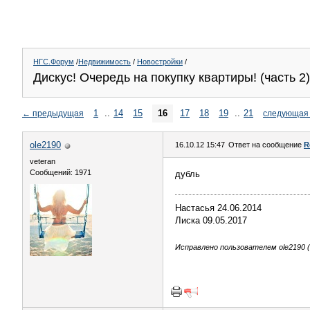
НГС.Форум
/
Недвижимость
/
Новостройки
/
Дискус! Очередь на покупку квартиры! (часть 2)
1
..
14
15
16
17
18
19
..
21
←
предыдущая
следующая
ole2190
16.10.12 15:47
Ответ на сообщение
R
veteran
Сообщений: 1971
дубль
Настасья 24.06.2014
Лиска 09.05.2017
Исправлено пользователем ole2190 (1