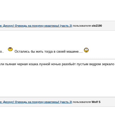
e: Дискус! Очередь на покупку квартиры! (часть 2)
пользователя
ole2190
о..
Остались бы жить тогда в своей машине....
сли пьяная черная кошка лунной ночью разобьёт пустым ведром зеркало -
e: Дискус! Очередь на покупку квартиры! (часть 2)
пользователя
Wolf S