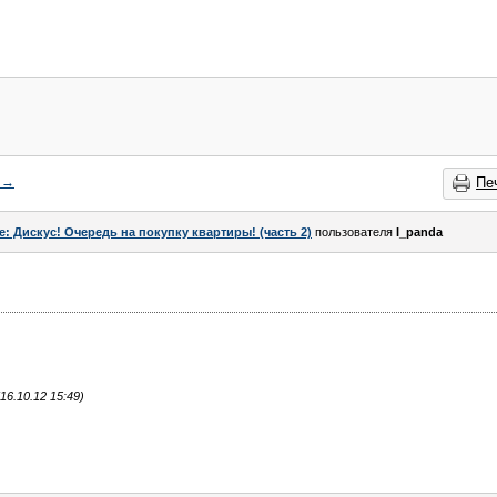
→
Пе
e: Дискус! Очередь на покупку квартиры! (часть 2)
пользователя
I_panda
6.10.12 15:49)