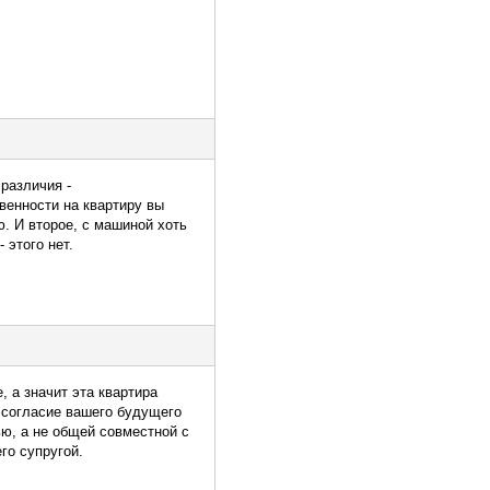
различия -
венности на квартиру вы
ю. И второе, с машиной хоть
 этого нет.
, а значит эта квартира
 согласие вашего будущего
ью, а не общей совместной с
го супругой.