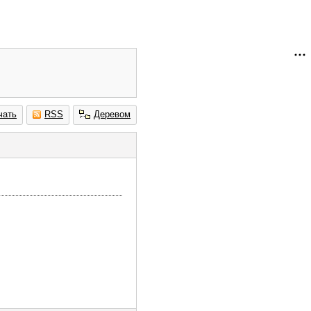
чать
RSS
Деревом