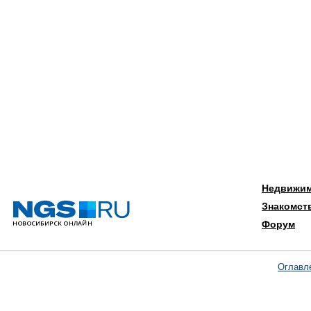
Недвижи
Знакомст
Форум
Оглавл