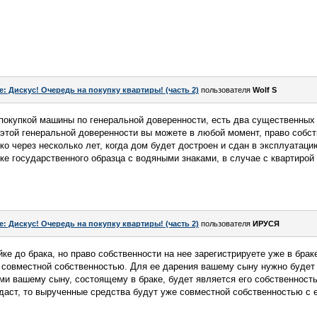
e: Дискус! Очередь на покупку квартиры! (часть 2)
пользователя
Wolf S
 покупкой машины по генеральной доверенности, есть два существенных 
этой генеральной доверенности вы можете в любой момент, право собст
ко через несколько лет, когда дом будет достроен и сдан в эксплуатаци
е государственного образца с водяными знаками, в случае с квартирой -
e: Дискус! Очередь на покупку квартиры! (часть 2)
пользователя
ИРУСЯ
ке до брака, но право собственности на нее зарегистрируете уже в браке
 совместной собственностью. Для ее дарения вашему сыну нужно будет
ми вашему сыну, состоящему в браке, будет является его собственност
одаст, то вырученные средства будут уже совместной собственностью с е