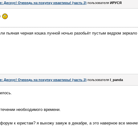
e: Дискус! Очередь на покупку квартиры! (часть 2)
пользователя
ИРУСЯ
сли пьяная черная кошка лунной ночью разобьёт пустым ведром зеркало -
e: Дискус! Очередь на покупку квартиры! (часть 2)
пользователя
I_panda
илось.
стечении необходимого времени.
а форум к юристам? я выхожу замуж в декабре, а это наверное все меняе