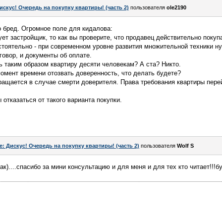
искус! Очередь на покупку квартиры! (часть 2)
пользователя
ole2190
о бред. Огромное поле для кидалова:
вует застройщик, то как вы проверите, что продавец действительно покупа
тоятельно - при современном уровне развития множительной техники ну
говор, и документы об оплате.
ь таким образом квартиру десяти человекам? А ста? Никто.
омент времени отозвать доверенность, что делать будете?
ращается в случае смерти доверителя. Права требования квартиры пере
 отказаться от такого варианта покупки.
e: Дискус! Очередь на покупку квартиры! (часть 2)
пользователя
Wolf S
ак)....спасибо за мини консультацию и для меня и для тех кто читает!!!бу