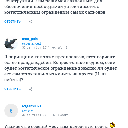
конструкции к имеющимся закладным для
обеспечения необходимой устойчивости, с
металлическим огражденим самих балконов.
ОТВЕТИТЬ
max_pain
experienced
30 сентября 2011
Wolf S
Я впринципи так тоже предполагаю, этот вариант
более правдоподобен. Вопрос только в одном, если
будет металическое ограждение возмоно ли будет
его самостоятельно изменить на другое (Н: из
сибита)?
ОТВЕТИТЬ
69д4п2шка
6
activist
30 сентября 2011
67dom
Уважаемые соседи! Несу вам радостную весть.