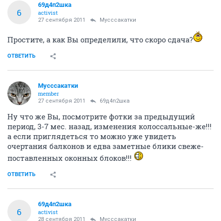
69д4п2шка
6
activist
27 сентября 2011
Мусссакатки
Простите, а как Вы определили, что скоро сдача?
ОТВЕТИТЬ
Мусссакатки
member
27 сентября 2011
69д4п2шка
Ну что же Вы, посмотрите фотки за предыдущий
период, 3-7 мес. назад, изменения колоссальные-же!!!
а если приглядеться то можно уже увидеть
очертания балконов и едва заметные блики свеже-
поставленных оконных блоков!!!
ОТВЕТИТЬ
69д4п2шка
6
activist
28 сентября 2011
Мусссакатки