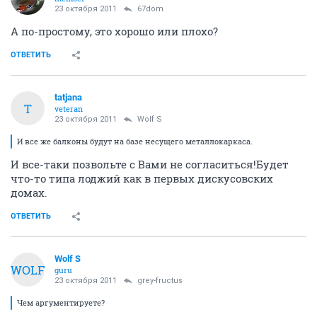
23 октября 2011
67dom
А по-простому, это хорошо или плохо?
ОТВЕТИТЬ
tatjana
T
veteran
23 октября 2011
Wolf S
И все же балконы будут на базе несущего металлокаркаса.
И все-таки позвольте с Вами не согласиться!Будет
что-то типа лоджий как в первых дискусовских
домах.
ОТВЕТИТЬ
Wolf S
WOLF
guru
23 октября 2011
grey-fructus
Чем аргументируете?