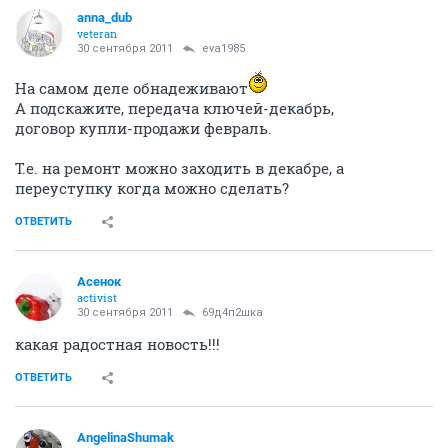
anna_dub
veteran
30 сентября 2011
eva1985
На самом деле обнадеживают
А подскажите, передача ключей-декабрь,
договор купли-продажи февраль.
Т.е. на ремонт можно заходить в декабре, а
переуступку когда можно сделать?
ОТВЕТИТЬ
Асенок
activist
30 сентября 2011
69д4п2шка
какая радостная новость!!!
ОТВЕТИТЬ
AngelinaShumak