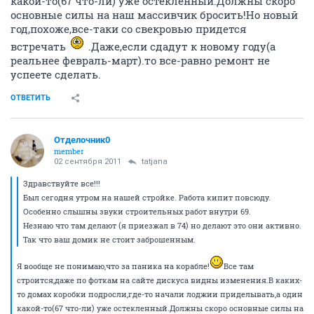
какой-то(67 что-ли) уже остекленный.Должны скоро
основные силы на наш массивчик бросить!Но новый
год,похоже,все-таки со свекровью придется
встречать
.Даже,если сдадут к новому году(а
реальнее февраль-март).то все-равно ремонт не
успеете сделать.
ОТВЕТИТЬ
Отделочник0
member
02 сентября 2011
tatjana
Здравствуйте все!!!
Был сегодня утром на нашей стройке. Работа кипит повсюду.
Особенно слышны звуки строительных работ внутри 69.
Незнаю что там делают (я приезжал в 74) но делают это они активно.
Так что ваш домик не стоит заброшенным.
Я вообще не понимаю,что за паника на корабле!
Все там
строится,даже по фоткам на сайте дискуса видны изменения.В каких-
то домах коробки подросли,где-то начали лоджии приделывать,а один
какой-то(67 что-ли) уже остекленный.Должны скоро основные силы на