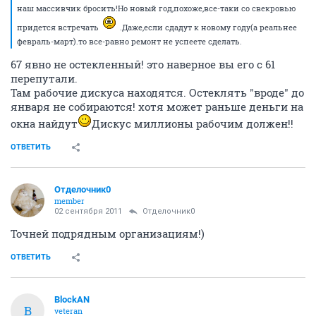
наш массивчик бросить!Но новый год,похоже,все-таки со свекровью
придется встречать
.Даже,если сдадут к новому году(а реальнее
февраль-март).то все-равно ремонт не успеете сделать.
67 явно не остекленный! это наверное вы его с 61
перепутали.
Там рабочие дискуса находятся. Остеклять "вроде" до
января не собираются! хотя может раньше деньги на
окна найдут
Дискус миллионы рабочим должен!!
ОТВЕТИТЬ
Отделочник0
member
02 сентября 2011
Отделочник0
Точней подрядным организациям!)
ОТВЕТИТЬ
BlockAN
B
veteran