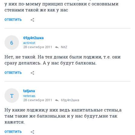
у них по-моему принцип стыковки с основными
стенами такой же как у нас
ОТВЕТИТЬ
69д4п2шка
6
activist
28 сентября 2011
NitZ
Нет, не такой. На тех домах были лоджии, т.е. они
сразу делались. А у нас будут балконы.
ОТВЕТИТЬ
tatjana
T
veteran
28 сентября 2011
69д4п2шка
Ну какие лоджии,у них ведь капитальные стены,а
там такие же балконы,как и у нас будут,мне так
кажется.
ОТВЕТИТЬ