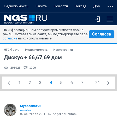
Недвижимость
Работа
Новости
Погода
Дом
На информационном ресурсе применяются cookie-
Согласен
файлы. Оставаясь на сайте, вы подтверждаете свое
согласие
на их использование.
НГС.Форум
Недвижимость
Новостройки
Дискус + 66,67,69 дом
203025
1000
1
2
3
4
5
6
7
...
21
Мусссакатки
member
02 сентября 2011
AngelinaShumak