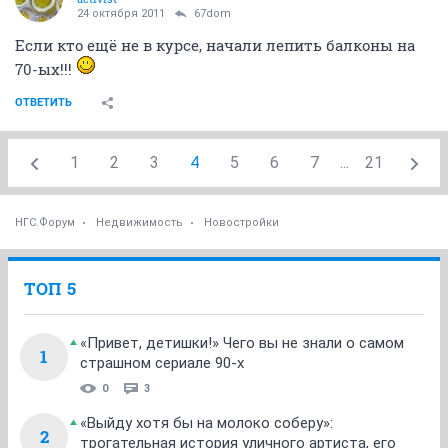
24 октября 2011
67dom
Если кто ещё не в курсе, начали лепить балконы на
70-ых!!!
ОТВЕТИТЬ
1
2
3
4
5
6
7
...
21
НГС.Форум
Недвижимость
Новостройки
ТОП 5
«Привет, детишки!» Чего вы не знали о самом
1
страшном сериале 90-х
0
3
«Выйду хотя бы на молоко соберу»:
2
трогательная история уличного артиста, его