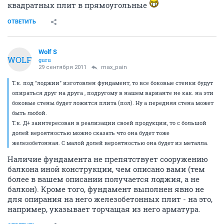
квадратных плит в прямоугольные
ОТВЕТИТЬ
Wolf S
WOLF
guru
29 сентября 2011
max_pain
Т.к. под "лоджии" изготовлен фундамент, то все боковые стенки будут
опираться друг на друга , подругому в нашем варианте не как. на эти
боковые стены будет ложится плита (пол). Ну а передняя стена может
быть любой.
Т.к. Д+ заинтересован в реализации своей продукции, то с большой
долей вероятностью можно сказать что она будет тоже
железобетонная. С малой долей вероятностью она будет из металла.
Наличие фундамента не препятствует сооружению
балкона иной конструкции, чем описано вами (тем
более в вашем описании получается лоджия, а не
балкон). Кроме того, фундамент выполнен явно не
для опирания на него железобетонных плит - на это,
например, указывает торчащая из него арматура.