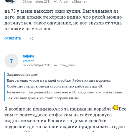
02 сентября 2011
AngelinaShumak
на 73 у меня выходит окно кухни. Выглядывал из
него, ваш домик оч хорошо видно, что рукой можно
дотянуться, такое ощущение, но вот звуков от туда
не каких не слышал.
ОТВЕТИТЬ
tatjana
T
veteran
02 сентября 2011
max_pain
Здравствуйте все!!!
Был сегодня утром на нашей стройке. Работа кипит повсюду.
Особенно слышны звуки строительных работ внутри 69.
Незнаю что там делают (я приезжал в 74) но делают это они активно.
Так что ваш домик не стоит заброшенным.
Я вообще не понимаю,что за паника на корабле!
Все
там строится,даже по фоткам на сайте дискуса
видны изменения.В каких-то домах коробки
подросли,где-то начали лоджии приделывать,а один