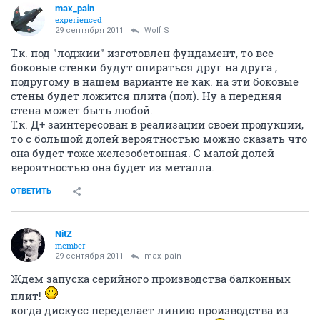
max_pain
experienced
29 сентября 2011
Wolf S
Т.к. под "лоджии" изготовлен фундамент, то все
боковые стенки будут опираться друг на друга ,
подругому в нашем варианте не как. на эти боковые
стены будет ложится плита (пол). Ну а передняя
стена может быть любой.
Т.к. Д+ заинтересован в реализации своей продукции,
то с большой долей вероятностью можно сказать что
она будет тоже железобетонная. С малой долей
вероятностью она будет из металла.
ОТВЕТИТЬ
NitZ
member
29 сентября 2011
max_pain
Ждем запуска серийного производства балконных
плит!
когда дискусс переделает линию производства из