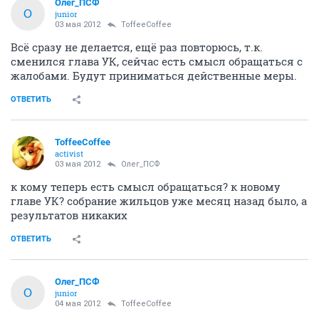
Олег_ПСФ
О
junior
03 мая 2012
ToffeeCoffee
Всё сразу не делается, ещё раз повторюсь, т.к.
сменился глава УК, сейчас есть смысл обращаться с
жалобами. Будут приниматься действенные меры.
ОТВЕТИТЬ
ToffeeCoffee
activist
03 мая 2012
Олег_ПСФ
к кому теперь есть смысл обращаться? к новому
главе УК? собрание жильцов уже месяц назад было, а
результатов никаких
ОТВЕТИТЬ
Олег_ПСФ
О
junior
04 мая 2012
ToffeeCoffee