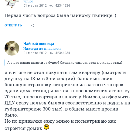
junior
01 марта 2012
42344234
Первая часть вопроса была чайному пьянице. )
ОТВЕТИТЬ
Чайный пьяница
Никогда не плавится
01 марта 2012
42344234
А у вас какая квартира будет? Сколько там санузел по квадратам?
я в итоге не стал покупать там квартиру (смотрели
двушку на 13-м в 3-ей секции). банк выставил
большую страховку финрисков из-за того что срок
сдачи дома откладывается. плюс комиссия агенству
70 тыс, плюс квартира в залоге у Номоса, и оформить
ДДУ сразу нельзя было(а соответственно и подать на
губернаторские 300 тыс). в общем много против
было.
Но по привычке езжу мимо и посматриваю как
строится домик