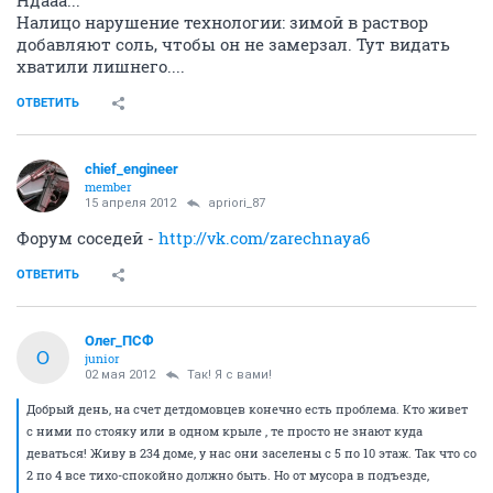
Налицо нарушение технологии: зимой в раствор
добавляют соль, чтобы он не замерзал. Тут видать
хватили лишнего....
ОТВЕТИТЬ
chief_engineer
member
15 апреля 2012
apriori_87
Форум соседей -
http://vk.com/zarechnaya6
ОТВЕТИТЬ
Олег_ПСФ
О
junior
02 мая 2012
Так! Я с вами!
Добрый день, на счет детдомовцев конечно есть проблема. Кто живет
с ними по стояку или в одном крыле , те просто не знают куда
деваться! Живу в 234 доме, у нас они заселены с 5 по 10 этаж. Так что со
2 по 4 все тихо-спокойно должно быть. Но от мусора в подъезде,