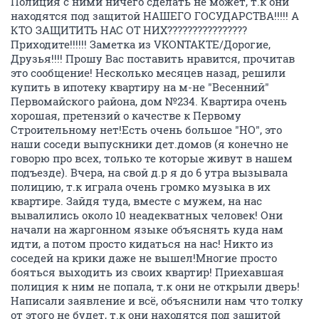
Полиция с ними ничего сделать не может, т.к они
находятся под защитой НАШЕГО ГОСУДАРСТВА!!!!! А
КТО ЗАЩИТИТЬ НАС ОТ НИХ????????????????
Приходите!!!!!! Заметка из VKONTAKTE/Дорогие,
Друзья!!!! Прошу Вас поставить нравится, прочитав
это сообщение! Несколько месяцев назад, решили
купить в ипотеку квартиру на м-не "Весенний"
Первомайского района, дом №234. Квартира очень
хорошая, претензий о качестве к Первому
Строительному нет!Есть очень большое "НО", это
наши соседи выпускники дет.домов (я конечно не
говорю про всех, только те которые живут в нашем
подъезде). Вчера, на свой д.р я до 6 утра вызывала
полицию, т.к играла очень громко музыка в их
квартире. Зайдя туда, вместе с мужем, на нас
вывалились около 10 неадекватных человек! Они
начали на жаргонном языке объяснять куда нам
идти, а потом просто кидаться на нас! Никто из
соседей на крики даже не вышел!Многие просто
бояться выходить из своих квартир! Приехавшая
полиция к ним не попала, т.к они не открыли дверь!
Написали заявление и всё, объяснили нам что толку
от этого не будет, т.к они находятся под защитой