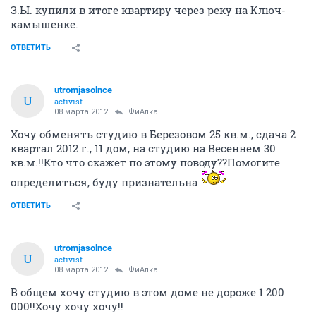
З.Ы. купили в итоге квартиру через реку на Ключ-
камышенке.
ОТВЕТИТЬ
utromjasolnce
U
activist
08 марта 2012
ФиАлка
Хочу обменять студию в Березовом 25 кв.м., сдача 2
квартал 2012 г., 11 дом, на студию на Весеннем 30
кв.м.!!Кто что скажет по этому поводу??Помогите
определиться, буду признательна
ОТВЕТИТЬ
utromjasolnce
U
activist
08 марта 2012
ФиАлка
В общем хочу студию в этом доме не дороже 1 200
000!!Хочу хочу хочу!!