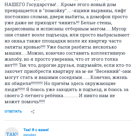
НАШЕГО Государства!....Кроме этого новый дом
превращается в "помойку"....-ящики вырваны, лифт
постоянно сломан, двери выбиты, а домофон просто
уже даже не приходят чинить!!! Белые стены,
разрисованы и исписаны отборным матом.....Мусор
они ставят возле подъезда, или просто выбрасывают
из окна,а также площадки возле их квартир часто
залиты кровью!!!! Уже были разбиты несколько
машин.....Можно, конечно составить коллективную
жалобу, но я просто уверенна, что от этого толка
нет!!!! Так что, дорогие друзья, подумайте, если кто-то
захочет приобрести квартиру на м-не "Весенний"-они
могут стать и вашими соседями.......Конечно, жизнь
их обидела!!!!!!!!!! Но причём здесь окружающие
люди!!!!!! Я боюсь уже заходить в подъезд, и боюсь за
своего 2-летнего ребёнка.............И никто нам не
может помочь!!!!!
ОТВЕТИТЬ
Так! Я с вами!
ТАК!
member