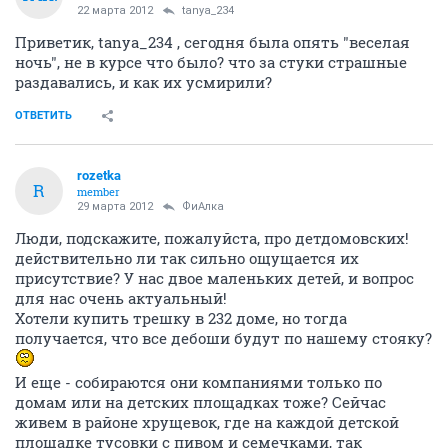
22 марта 2012
tanya_234
Приветик, tanya_234 , сегодня была опять "веселая
ночь", не в курсе что было? что за стуки страшные
раздавались, и как их усмирили?
ОТВЕТИТЬ
rozetka
R
member
29 марта 2012
ФиАлка
Люди, подскажите, пожалуйста, про детдомовских!
действительно ли так сильно ощущается их
присутствие? У нас двое маленьких детей, и вопрос
для нас очень актуальный!
Хотели купить трешку в 232 доме, но тогда
получается, что все дебоши будут по нашему стояку?
И еще - собираются они компаниями только по
домам или на детских площадках тоже? Сейчас
живем в районе хрущевок, где на каждой детской
площадке тусовки с пивом и семечками, так