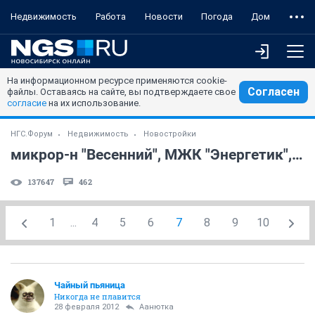
Недвижимость
Работа
Новости
Погода
Дом
На информационном ресурсе применяются cookie-
Согласен
файлы. Оставаясь на сайте, вы подтверждаете свое
согласие
на их использование.
НГС.Форум
Недвижимость
Новостройки
микрор-н "Весенний", МЖК "Энергетик", Первомайка2
137647
462
1
...
4
5
6
7
8
9
10
Чайный пьяница
Никогда не плавится
28 февраля 2012
Аанютка