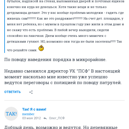
бутылок, надписей на стенах, выломанных дверей и почтовых ящиков
конечно ни куда не денешься. Хотя такие вещи и не только
детдомовцы делают. Это у нас вообще проблема молодежи - гадить где
живешь сам!!!!!!!!!! Как же это раздражает!!!!!!!!!! На счет дет. площадок, у
меня нет ребенка, но с мужем в прошлом году уже жили в этом доме и
не скажу что есть проблема. В любой вечер выходили, сидели
спокойно на лавочках. Днем вообще очень много мамочек с
детишками гуляют. НО, возможно они тогда не были заселены!!!!!! Так
что решайте сами.
По поводу наведения порядка в микрорайоне.
Недавно сменился директор УК "ПСФ" В настоящий
момент насколько мне известно уже успешно
ведутся переговоры с полицией по поводу патрулей.
ОТВЕТИТЬ
Так! Я с вами!
ТАК!
member
03 мая 2012
Олег_ПСФ
Добрый день, возможно и ведутся. Но деревянные