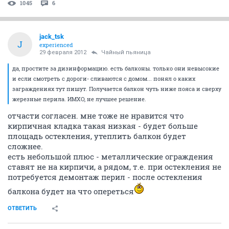
1045
6
jack_tsk
J
experienced
29 февраля 2012
Чайный пьяница
да, простите за дизинформацию. есть балконы. только они невысокие
и если смотреть с дороги- сливаются с домом... понял о каких
заграждениях тут пишут. Получается балкон чуть ниже пояса и сверху
жерезные перила. ИМХО, не лучшее решение.
отчасти согласен. мне тоже не нравится что
кирпичная кладка такая низкая - будет больше
площадь остекления, утеплить балкон будет
сложнее.
есть небольшой плюс - металлические ограждения
ставят не на кирпичи, а рядом, т.е. при остекления не
потребуется демонтаж перил - после остекления
балкона будет на что опереться
ОТВЕТИТЬ