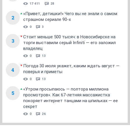
17 411
28
«Привет, детишки!» Чего вы не знали о самом
2
страшном сериале 90-х
0
3
Стоит меньше 500 тысяч: в Новосибирске на
3
торги выставили серый Infiniti — его заложил
владелец
0
13
Погода 30 июля укажет, каким ждать август —
4
поверья и приметы
0
13
«Утром просыпаюсь — полтора миллиона
5
просмотров». Как 67-летняя массажистка
покоряет интернет танцами на шпильках — ее
секрет
0
26