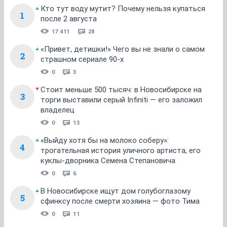
Кто тут воду мутит? Почему нельзя купаться
1
после 2 августа
17 411
28
«Привет, детишки!» Чего вы не знали о самом
2
страшном сериале 90-х
0
3
Стоит меньше 500 тысяч: в Новосибирске на
3
торги выставили серый Infiniti — его заложил
владелец
0
13
«Выйду хотя бы на молоко соберу»:
4
трогательная история уличного артиста, его
куклы-дворника Семена Степановича
0
6
В Новосибирске ищут дом голубоглазому
5
сфинксу после смерти хозяина — фото Тима
0
11