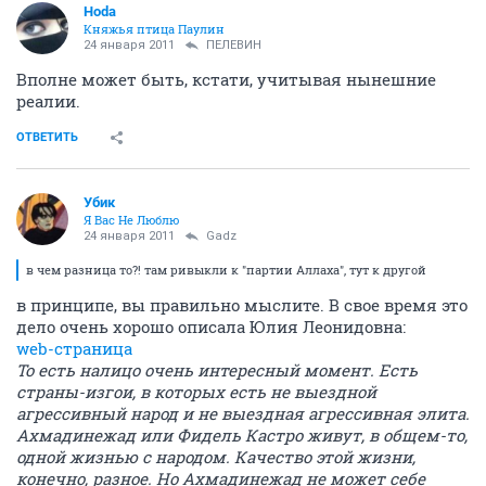
Hoda
Княжья птица Паулин
24 января 2011
ПЕЛЕВИН
Вполне может быть, кстати, учитывая нынешние
реалии.
ОТВЕТИТЬ
Убик
Я Вас Не Люблю
24 января 2011
Gadz
в чем разница то?! там ривыкли к "партии Аллаха", тут к другой
в принципе, вы правильно мыслите. В свое время это
дело очень хорошо описала Юлия Леонидовна:
web-страница
То есть налицо очень интересный момент. Есть
страны-изгои, в которых есть не выездной
агрессивный народ и не выездная агрессивная элита.
Ахмадинежад или Фидель Кастро живут, в общем-то,
одной жизнью с народом. Качество этой жизни,
конечно, разное. Но Ахмадинежад не может себе