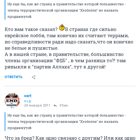
Ну еще бы, как же страну, в правительстве которой большинство -
члены террористической организации "Хезболла" не назвать
продвинутой.
Кто вам такое сказал?
В странах где сильно
еврейское лобби, там конечно их считают террами,
но справедливости ради надо сказать,что ои конечно
не белые и пушистые.
А в нашей стране, в правительстве, большинство
члены организации "Ф$Б" , в чем разница то?! там
ривыкли к "партии Аллаха", тут к другой!
ОТВЕТИТЬ
vert
v.i.p.
24 января 2011
Убик
Ну еще бы, как же страну, в правительстве которой большинство -
члены террористической организации "Хезболла" не назвать
продвинутой.
Что за бред? Как одно связано с другим? Или как одно