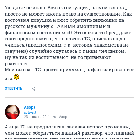
Ух, даже не знаю. Вся эта ситуация, на мой взгляд,
просто не может иметь право на существование. Как
восточная девушка может обратить внимание на
русского мужчину с ТАКИМИ амбициями и
финансовым состоянием =0. Это какой-то бред, даже
если предположить, что невеста ТС, приехав сюда
учиться (предположим, т.к. история знакомства не
озвучена) случайно спуталась с таким человеком.
Ну не так их воспитывают, не то прививают
родители.
Мой вывод - ТС просто придумал, нафантазировал все
это.
ОТВЕТИТЬ
Азора
activist
23 января 2011
Азора
А еще ТС не предполагал, задавая вопрос про ислам,
чем может обернуться данный разговор, что лишний
раз подтверждает, что он не знаком даже с самыми