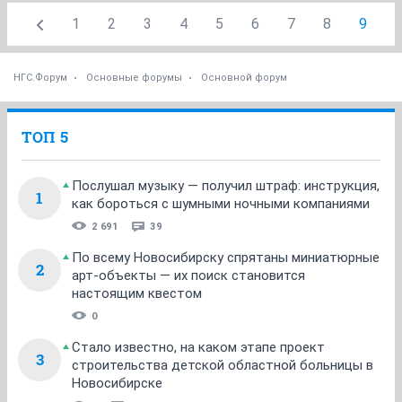
1
2
3
4
5
6
7
8
9
НГС.Форум
Основные форумы
Основной форум
ТОП 5
Послушал музыку — получил штраф: инструкция,
1
как бороться с шумными ночными компаниями
2 691
39
По всему Новосибирску спрятаны миниатюрные
2
арт-объекты — их поиск становится
настоящим квестом
0
Стало известно, на каком этапе проект
3
строительства детской областной больницы в
Новосибирске