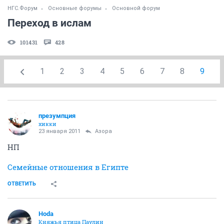
НГС.Форум
Основные форумы
Основной форум
Переход в ислам
101431
428
1
2
3
4
5
6
7
8
9
презумпция
хикки
23 января 2011
Азора
НП
Семейные отношения в Египте
ОТВЕТИТЬ
Hoda
Княжья птица Паулин