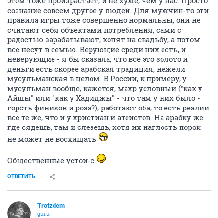
этом тоже произрастает, и не хуже, чем у нас. Просто
сознание совсем другое у людей. Для мужчин-то эти
правила игры тоже совершенно нормальны, они не
считают себя объектами потребления, сами с
радостью зарабатывают, копят на свадьбу, а потом
все несут в семью. Верующие среди них есть, и
неверующие - я бы сказала, что все это золото и
деньги есть скорее арабская традиция, нежели
мусульманская в целом. В России, к примеру, у
мусульман вообще, кажется, махр условный ("как у
Айшы" или "как у Хадиджы" - что там у них было -
горсть фиников и роза?), работают оба, то есть реалии
все те же, что и у христиан и атеистов. На арабку же
где сядешь, там и слезешь, хотя их наглость порой
не может не восхищать
Общественные устои-с
ОТВЕТИТЬ
Trotzdem
guru