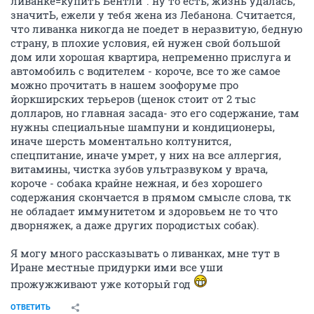
ливанке=купить Бентли". ну то есть, жизнь удалась,
значитЬ, ежели у тебя жена из Лебанона. Считается,
что ливанка никогда не поедет в неразвитую, бедную
страну, в плохие условия, ей нужен свой большой
дом или хорошая квартира, непременно прислуга и
автомобиль с водителем - короче, все то же самое
можно прочитать в нашем зоофоруме про
йоркширских терьеров (щенок стоит от 2 тыс
долларов, но главная засада- это его содержание, там
нужны специальные шампуни и кондиционеры,
иначе шерсть моментально колтунится,
спецпитание, иначе умрет, у них на все аллергия,
витамины, чистка зубов ультразвуком у врача,
короче - собака крайне нежная, и без хорошего
содержания скончается в прямом смысле слова, тк
не обладает иммунитетом и здоровьем не то что
дворняжек, а даже других породистых собак).
Я могу много рассказывать о ливанках, мне тут в
Иране местные придурки ими все уши
прожужживают уже который год
ОТВЕТИТЬ