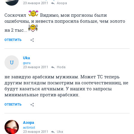
23 января 2011
Азора
Соскочил
Видимо, мои прогнозы были
ошибочны, и невеста попросила больше, чем золото
на 2 тыс...
ОТВЕТИТЬ
Uka
U
guru
23 января 2011
Hoda
не завидую арабским мужикам. Может ТС теперь
другим взглядом посмотрим на соотечественниц, не
будут казаться алчными. У наших то запросы
минимальные против арабских.
ОТВЕТИТЬ
Азора
activist
23 января 2011
Uka