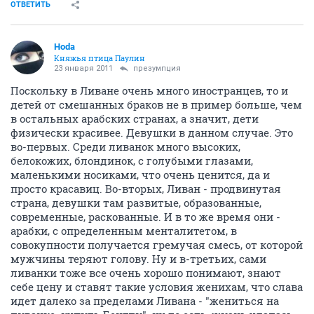
ОТВЕТИТЬ
Hoda
Княжья птица Паулин
23 января 2011
презумпция
Поскольку в Ливане очень много иностранцев, то и
детей от смешанных браков не в пример больше, чем
в остальных арабских странах, а значит, дети
физически красивее. Девушки в данном случае. Это
во-первых. Среди ливанок много высоких,
белокожих, блондинок, с голубыми глазами,
маленькими носиками, что очень ценится, да и
просто красавиц. Во-вторых, Ливан - продвинутая
страна, девушки там развитые, образованные,
современные, раскованные. И в то же время они -
арабки, с определенным менталитетом, в
совокупности получается гремучая смесь, от которой
мужчины теряют голову. Ну и в-третьих, сами
ливанки тоже все очень хорошо понимают, знают
себе цену и ставят такие условия женихам, что слава
идет далеко за пределами Ливана - "жениться на