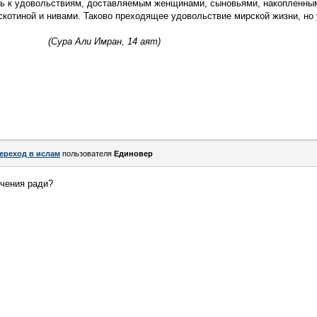
 к удовольствиям, доставляемым женщинами, сыновьями, накопленным
скотиной и нивами. Таково преходящее удовольствие мирской жизни, но
__________
(Сура Али Имран, 14 аят)
ереход в ислам
пользователя
Единовер
ечения ради?