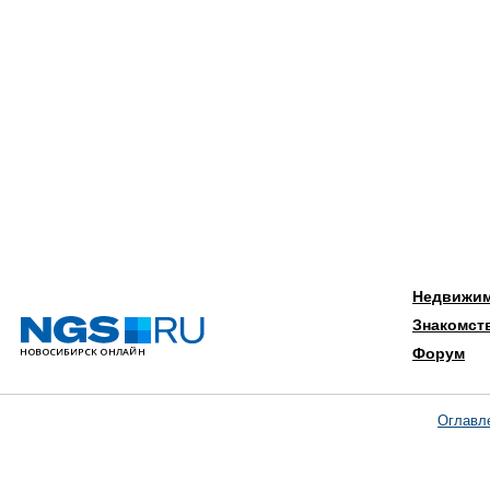
Недвижи
Знакомст
Форум
Оглавл