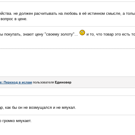
ейства. не должен расчитывать на любовь в её истинном смысле, а толь
 вопрос в цене.
вы покупать, знают цену "своему золоту"...
и то, что товар это есть т
e: Переход в ислам
пользователя
Единовер
вар, как бы он не возмущался и не мяукал.
о громко мяукает.