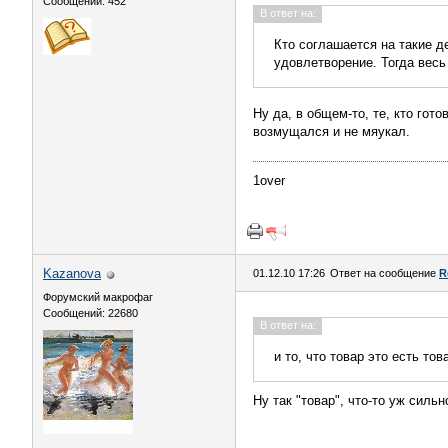
Сообщений: 452
В ответ на:
Кто соглашается на такие д
удовлетворение. Тогда весь
Ну да, в общем-то, те, кто гото
возмущался и не мяукал.
1over
Kazanova
01.12.10 17:26
Ответ на сообщение
R
Форумский макрофаг
Сообщений: 22680
В ответ на:
и то, что товар это есть то
Ну так "товар", что-то уж сильн