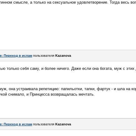
тинном смысле, а только на сексуальное удовлетворение. Тогда весь воп
e: Переход в ислам
пользователя
Kazanova
ью только себя саму, и более ничего. Даже если она богата, муж с этих 
муж, она устраивала репетицию: папильотки, тапки, фартук - и шла на к
укой снимало, и Принцесса возвращалась мечтать.
e: Переход в ислам
пользователя
Kazanova