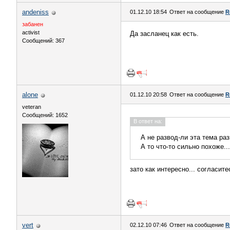
andeniss
01.12.10 18:54
Ответ на сообщение
R
забанен
activist
Да засланец как есть.
Сообщений: 367
alone
01.12.10 20:58
Ответ на сообщение
R
veteran
Сообщений: 1652
В ответ на:
А не развод-ли эта тема ра
А то что-то сильно похоже...
зато как интересно... согласите
vert
02.12.10 07:46
Ответ на сообщение
R