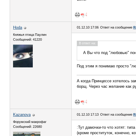
Hoda
01.12.10 17:06
Ответ на сообщение
R
Княжья птица Паулин
Сообщений: 41220
В ответ на:
А Вы что под "любовью" по
Под этим я понимаю просто "люб
А когда Принцессе хотелось за
борщ. Через час желание как р
Kazanova
01.12.10 17:13
Ответ на сообщение
R
Форумский макрофаг
Сообщений: 22680
:Тут дамочки-то что хотят: типа
(кроме проституток, конечно, к