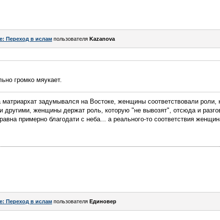
e: Переход в ислам
пользователя
Kazanova
ильно громко мяукает.
да матриархат задумывался на Востоке, женщины соответствовали роли, 
ли другими, женщины держат роль, которую "не вывозят", отсюда и разг
равна примерно благодати с неба... а реального-то соответствия женщин
e: Переход в ислам
пользователя
Единовер