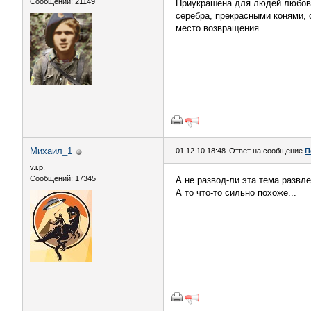
Сообщений: 21149
Приукрашена для людей любовь
серебра, прекрасными конями, 
место возвращения.
___________________________
Михаил_1
01.12.10 18:48
Ответ на сообщение
П
v.i.p.
Сообщений: 17345
А не развод-ли эта тема развл
А то что-то сильно похоже...