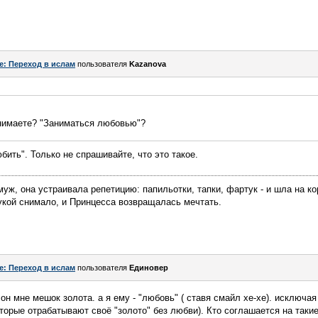
e: Переход в ислам
пользователя
Kazanova
нимаете? "Заниматься любовью"?
ить". Только не спрашивайте, что это такое.
муж, она устраивала репетицию: папильотки, тапки, фартук - и шла на к
укой снимало, и Принцесса возвращалась мечтать.
e: Переход в ислам
пользователя
Единовер
 он мне мешок золота. а я ему - "любовь" ( ставя смайл хе-хе). исключая
оторые отрабатывают своё "золото" без любви). Кто соглашается на таки