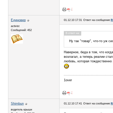
Единовер
01.12.10 17:31
Ответ на сообщение
R
activist
Сообщений: 452
В ответ на:
Ну так "товар", что-то уж с
Наверное, беда в том, что ког
возлагал, а теперь реалии ста
любовь, которая тождественно 
1over
Shimbun
01.12.10 17:41
Ответ на сообщение
R
водитель крыши