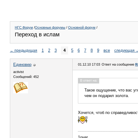
НГС.Форум
/
Основные форумы
/
Основной форум
/
Переход в ислам
1
2
3
4
5
6
7
8
9
все
←
предыдущая
следующая
Единовер
01.12.10 17:03
Ответ на сообщение
R
activist
Сообщений: 452
В ответ на:
Такое ощущение, что вас уг
чем он подарил золота.
Хочется, чтоб по справедливост
1over