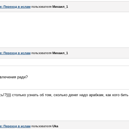
e: Переход в ислам
пользователя
Михаил_1
e: Переход в ислам
пользователя
Михаил_1
звлечения ради?
сь!?)))) столько узнать об том, сколько денег надо арабкам, как кого бить 
e: Переход в ислам
пользователя
Uka