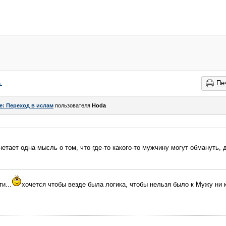
→
Пе
e: Переход в ислам
пользователя
Hoda
нетает одна мысль о том, что где-то какого-то мужчину могут обмануть,
и...
хочется чтобы везде была логика, чтобы нельзя было к Мужу ни к