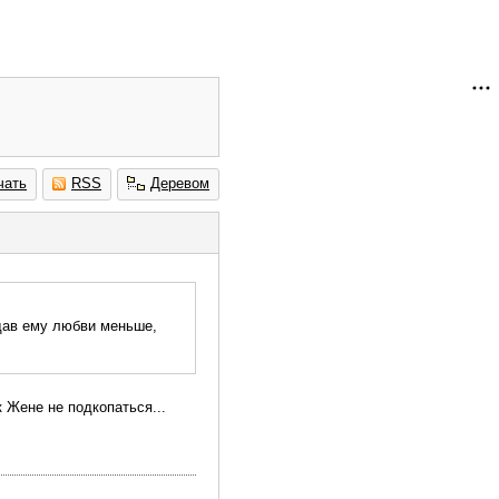
чать
RSS
Деревом
 дав ему любви меньше,
 Жене не подкопаться...