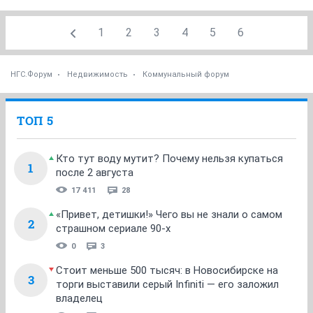
1
2
3
4
5
6
НГС.Форум
Недвижимость
Коммунальный форум
ТОП 5
Кто тут воду мутит? Почему нельзя купаться
1
после 2 августа
17 411
28
«Привет, детишки!» Чего вы не знали о самом
2
страшном сериале 90-х
0
3
Стоит меньше 500 тысяч: в Новосибирске на
3
торги выставили серый Infiniti — его заложил
владелец