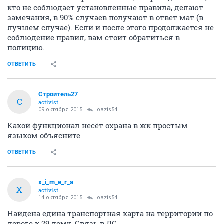
кто не соблюдает установленные правила, делают
замечания, в 90% случаев получают в ответ мат (в
лучшем случае). Если и после этого продолжается не
соблюдение правил, вам стоит обратиться в
полицию.
ОТВЕТИТЬ
Строитель27
С
activist
09 октября 2015
oazis54
Какой функционал несёт охрана в жк простым
языком объясните
ОТВЕТИТЬ
x_i_m_e_r_a
X
activist
14 октября 2015
oazis54
Найдена едина транспортная карта на территории по
дороге к 29 дому. Связь в ЛС.