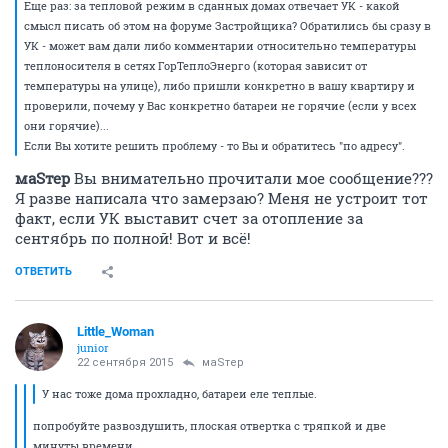
Еще раз: за тепловой режим в сданных домах отвечает УК - какой
смысл писать об этом на форуме Застройщика? Обратились бы сразу в
УК - может вам дали либо комментарии относительно температуры
теплоносителя в сетях ГорТеплоЭнерго (которая зависит от
температуры на улице), либо пришли конкретно в вашу квартиру и
проверили, почему у Вас конкретно батареи не горячие (если у всех
они горячие)...
Если Вы хотите решить проблему - то Вы и обратитесь "по адресу".
маSтер
Вы внимательно прочитали мое сообщение???
Я разве написала что замерзаю? Меня не устроит тот
факт, если УК выставит счет за отопление за
сентябрь по полной! Вот и всё!
ОТВЕТИТЬ
Little_Woman
junior
22 сентября 2015
маSтер
У нас тоже дома прохладно, батареи еле теплые.
попробуйте развоздушить, плоская отвертка с тряпкой и две
минуты времени