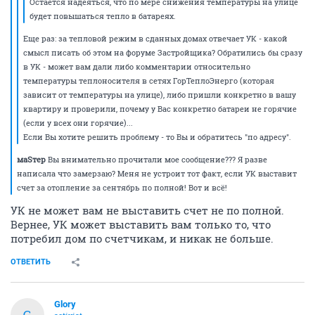
Остается надеяться, что по мере снижения температуры на улице
будет повышаться тепло в батареях.
Еще раз: за тепловой режим в сданных домах отвечает УК - какой
смысл писать об этом на форуме Застройщика? Обратились бы сразу
в УК - может вам дали либо комментарии относительно
температуры теплоносителя в сетях ГорТеплоЭнерго (которая
зависит от температуры на улице), либо пришли конкретно в вашу
квартиру и проверили, почему у Вас конкретно батареи не горячие
(если у всех они горячие)...
Если Вы хотите решить проблему - то Вы и обратитесь "по адресу".
маSтер
Вы внимательно прочитали мое сообщение??? Я разве
написала что замерзаю? Меня не устроит тот факт, если УК выставит
счет за отопление за сентябрь по полной! Вот и всё!
УК не может вам не выставить счет не по полной.
Вернее, УК может выставить вам только то, что
потребил дом по счетчикам, и никак не больше.
ОТВЕТИТЬ
Glory
G