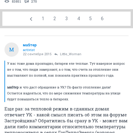
83851
270
1
2
3
4
5
6
маSтер
М
activist
22 сентября 2015
Little_Woman
У нас тоже дома прохладно, батареи еле теплые. Тут наверное вопрос
не о том, что люди замерзают, а о том, что счета за отопление они
выставляют по полной, как показала практика прошлого года.
маStep
и что даст обращение в УК? По факту отопление дали!
Остается надеяться, что по мере снижения температуры на улице
будет повышаться тепло в батареях.
Еще раз: за тепловой режим в сданных домах
отвечает УК - какой смысл писать об этом на форуме
Застройщика? Обратились бы сразу в УК - может вам
дали либо комментарии относительно температуры
теплоносителя в сетях ГорТеплоЭнерго (которая