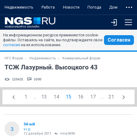
Недвижимость
Работа
Новости
Погода
Дом
На информационном ресурсе применяются cookie-
Согласен
файлы. Оставаясь на сайте, вы подтверждаете свое
согласие
на их использование.
НГС.Форум
Недвижимость
Коммунальный форум
ТСЖ Лазурный. Высоцкого 43
125431
1000
1
...
13
14
15
16
17
...
21
34-ый
3
v.i.p.
12 декабря 2011
irina3696