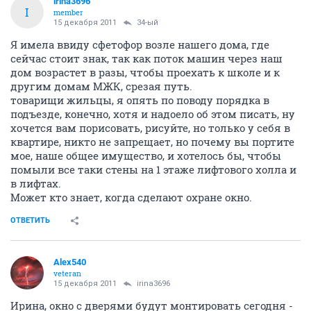
irina3696
I
member
15 декабря 2011
34-ый
Я имела ввиду сфетофор возле нашего дома, где
сейчас стоит знак, так как поток машин через наш
дом возрастет в разы, чтобы проехать к школе и к
другим домам МЖК, срезая путь.
товарищи жильцы, я опять по поводу порядка в
подъезде, конечно, хотя и надоело об этом писать, ну
хочется вам порисовать, рисуйте, но только у себя в
квартире, никто не запрещает, но почему вы портите
мое, наше общее имущество, и хотелось бы, чтобы
помыли все таки стены на 1 этаже лифтового холла и
в лифтах.
Может кто знает, когда сделают охране окно.
ОТВЕТИТЬ
Alex540
veteran
15 декабря 2011
irina3696
Ирина, окно с дверями будут монтировать сегодня -