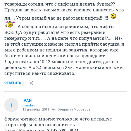
товарищи соседи, что с лифтами делать будем??
Предлагаю хоть письмо какое гневное написать, что
ли.... Утром целый час не работали лифты!!!!!!!
А обещано было застройщиком, что лифты
ВСЕГДА будут работать! Что есть резервный
генератор и т.п. .... А на деле что получается!?..... Из-
за этой ситуации к нам не смогла прийти бабушка, и
мы с ребёнком не пошли на занятия, которые уже
были оплачены и денежки наши пропадают.
Ладно этажа до 10-12 можно пешком дойти, даже с
ребёнком. А с 22 пешком с 2мя маленькими детьми
спуститься как-то сложновато.
ОТВЕТИТЬ
IVAN
I
member
15 декабря 2011
Боярыня Морозова
форум читают многие только не чего не пишут
а про лифты надо вызванивать
Игорь Васильевич 8-913-380-98-11