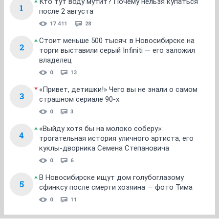
Кто тут воду мутит? Почему нельзя купаться
1
после 2 августа
17 411
28
Стоит меньше 500 тысяч: в Новосибирске на
2
торги выставили серый Infiniti — его заложил
владелец
0
13
«Привет, детишки!» Чего вы не знали о самом
3
страшном сериале 90-х
0
3
«Выйду хотя бы на молоко соберу»:
4
трогательная история уличного артиста, его
куклы-дворника Семена Степановича
0
6
В Новосибирске ищут дом голубоглазому
5
сфинксу после смерти хозяина — фото Тима
0
11