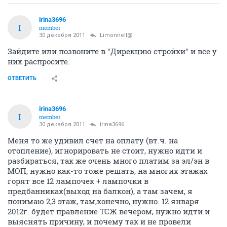
irina3696
I
member
30 декабря 2011
Limonnell@
Зайдите или позвоните в "Дирекцию стройки" и все у
них распросите.
ОТВЕТИТЬ
irina3696
I
member
30 декабря 2011
irina3696
Меня то же удивил счет на оплату (вт.ч. на
отопление), игнорировать не стоит, нужно идти и
разбираться, так же очень много платим за эл/эн в
МОП, нужно как-то тоже решать, на многих этажах
горят все 12 лампочек + лампочки в
предбанниках(выход на балкон), а там зачем, я
понимаю 2,3 этаж, там,конечно, нужно. 12 января
2012г. будет правление ТСЖ вечером, нужно идти и
выяснять причину, и почему так и не провели