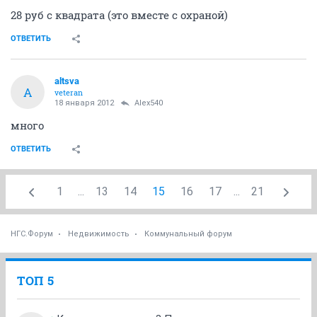
28 руб с квадрата (это вместе с охраной)
ОТВЕТИТЬ
altsva
A
veteran
18 января 2012
Alex540
много
ОТВЕТИТЬ
1
...
13
14
15
16
17
...
21
НГС.Форум
Недвижимость
Коммунальный форум
ТОП 5