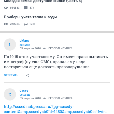
Молодая семья-доступное жилье (часть 4)
654583
874
Приборы учета тепла и воды
222234
1281
LMars
L
activist
05 апреля 2010
ЛЕОПОЛЬДУШКА
По 19.15 это к участковому. Он имеет право выписать
им штраф (ну еще ФМС), правда ему надо
постараться еще доказать правонарушение.
ОТВЕТИТЬ
dasys
D
veteran
05 апреля 2010
ЛЕОПОЛЬДУШКА
http://sosedi.sibpressa.ru/?pg=sosedy-
content&amp;sosedysb0Id=1480&amp;sosedysb0selfwin=1#article-