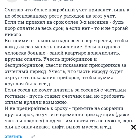
Считаю что более подробный учет приведет лишь к
не обоснованному росту расходов на этот учет.
Если ты приехал на срок более 3-х месяцев - будь
добр оплати за весь срок, а если нет - то и не трогай
никого.
Вы поймите - сколько надо всего перетрести, чтобы
каждый раз менять начисление. Если на одного
человека больше - одной квартире доначислить,
другим отнять. Учесть приборников и
бесприборников, свести показания приборников за
отчетный период. Учесть, что часть народу будет
окргулять показания приборов, чтобы сумма
круглая была и т.д.
Если сосед не хочет платить за соседей с частыми
гостями - пусть ставит счетчик сам, но требовать
оплаты врядли возможно.
И не предирайтесь к сроку - примите на собрании
другой срок, но учтите временно приходящих (даже
часто и подолгу) людей - им платилть не нужно, ведь
они не оплачивают лифт, вывоз мусора и т.д..
ОТВЕТИТЬ