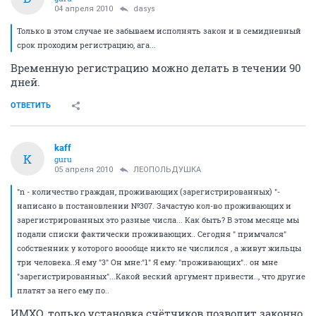
04 апреля 2010
dasys
Только в этом случае не забываем исполнять закон и в семидневный
срок проходим регистрацию, ага...
Временную регистрацию можно делать в течении 90
дней.
ОТВЕТИТЬ
kaff
K
guru
05 апреля 2010
ЛЕОПОЛЬДУШКА
"n - количество граждан, проживающих (зарегистрированных) "-
написано в постановлении №307. Зачастую кол-во проживающих и
зарегистрированных это разные числа... Как быть? В этом месяце мы
подали списки фактически проживающих.. Сегодня " примчался"
собственник у которого воообще никто не числился , а живут жильцы
три человека..Я ему "3" Он мне:"1" Я ему: "проживающих".. он мне
"зарегистрированных"...Какой веский аргумент привести.., что другие
платят за него ему по..
ИМХО, только установка счётчиков позволит законно