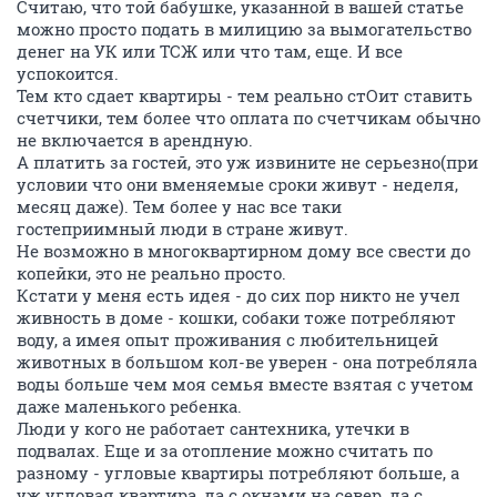
Считаю, что той бабушке, указанной в вашей статье
можно просто подать в милицию за вымогательство
денег на УК или ТСЖ или что там, еще. И все
успокоится.
Тем кто сдает квартиры - тем реально стОит ставить
счетчики, тем более что оплата по счетчикам обычно
не включается в арендную.
А платить за гостей, это уж извините не серьезно(при
условии что они вменяемые сроки живут - неделя,
месяц даже). Тем более у нас все таки
гостеприимный люди в стране живут.
Не возможно в многоквартирном дому все свести до
копейки, это не реально просто.
Кстати у меня есть идея - до сих пор никто не учел
живность в доме - кошки, собаки тоже потребляют
воду, а имея опыт проживания с любительницей
животных в большом кол-ве уверен - она потребляла
воды больше чем моя семья вместе взятая с учетом
даже маленького ребенка.
Люди у кого не работает сантехника, утечки в
подвалах. Еще и за отопление можно считать по
разному - угловые квартиры потребляют больше, а
уж угловая квартира, да с окнами на север, да с