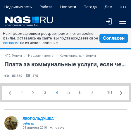
Недвижимость
Работа
Новости
Погода
Дом
На информационном ресурсе применяются cookie-
Согласен
файлы. Оставаясь на сайте, вы подтверждаете свое
согласие
на их использование.
НГС.Форум
Недвижимость
Коммунальный форум
Плата за коммунальные услуги, если человек в квартире не прописан
151339
475
1
2
3
4
5
6
7
...
10
ЛЕОПОЛЬДУШКА
veteran
04 апреля 2010
dasys