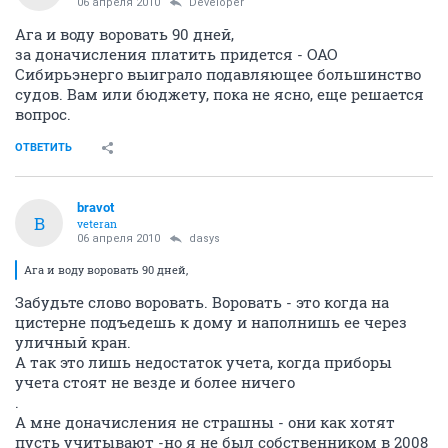
06 апреля 2010
Developer
Ага и воду воровать 90 дней,
за доначисления платить придется - ОАО
Сибирьэнерго выиграло подавляющее большинство
судов. Вам или бюджету, пока не ясно, еще решается
вопрос.
ОТВЕТИТЬ
bravot
B
veteran
06 апреля 2010
dasys
Ага и воду воровать 90 дней,
Забудьте слово воровать. Воровать - это когда на
цистерне подъедешь к дому и наполнишь ее через
уличный кран.
А так это лишь недостаток учета, когда приборы
учета стоят не везде и более ничего
.
А мне доначисления не страшны - они как хотят
пусть учитывают -но я не был собственником в 2008