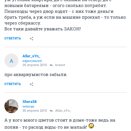
новыми батареями - огого сколько потрябят.
Пешеходы через двор ходят - с них тоже деньги
брать треба, а уж если на машине проехал - то только
через сберкассу.
Все таки давайте уважать ЗАКОН!
ОТВЕТИТЬ
Allar_sYn_
A
experienced
05 апреля 2010
bravot
про аквариумистов забыли.
ОТВЕТИТЬ
Shera58
veteran
05 апреля 2010
Allar_sYn_
А у кого много цветов стоит в доме-тоже ведь на
полив - то расход воды-то не малый!