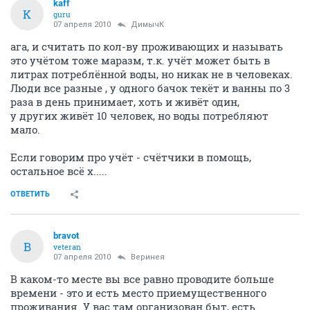
kaff
K
guru
07 апреля 2010
ДимычК
ага, и считать по кол-ву проживающих и называть
это учётом тоже маразм, т.к. учёт может быть в
литрах потреблённой воды, но никак не в человеках.
Люди все разные , у одного бачок текёт и ванны по 3
раза в день принимает, хоть и живёт один,
у других живёт 10 человек, но воды потребляют
мало.
Если говорим про учёт - счётчики в помощь,
остальное всё х.....
ОТВЕТИТЬ
bravot
B
veteran
07 апреля 2010
Веринея
В каком-то месте вы все равно проводите больше
времени - это и есть место приемущественного
проживания. У вас там организован быт, есть