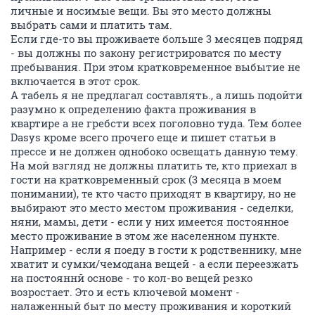
личные и носимые вещи. Вы это место должны
выбрать сами и платить там.
Если где-то вы проживаете больше 3 месяцев подряд
- вы должны по закону регистрироватся по месту
пребывания. При этом кратковременное выбытие не
включается в этот срок.
А табель я не предлагал составлять., а лишь подойти
разумно к определению факта проживания в
квартире а не гребсти всех поголовно туда. Тем более
Dasys кроме всего прочего еще и пишет статьи в
прессе и не должен однобоко освещать данную тему.
На мой взгляд не должны платить те, кто приехал в
гости на кратковременный срок (3 месяца в моем
понимании), те кто часто приходят в квартиру, но не
выбирают это место местом проживания - седелки,
няни, мамы, дети - если у них имеется постоянное
место проживание в этом же населенном пункте.
Например - если я поеду в гости к родственнику, мне
хватит и сумки/чемодана вещей - а если переезжать
на постояннй основе - то кол-во вещей резко
возростает. Это и есть ключевой момент -
налаженный быт по месту проживания и короткий