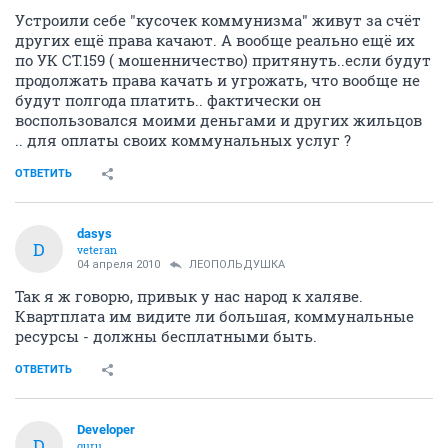
Устроили себе "кусочек коммунизма" живут за счёт
других ещё права качают. А вообще реально ещё их
по УК СТ.159 ( мошенничество) притянуть..если будут
продолжать права качать и угрожать, что вообще не
будут полгода платить.. фактически он
воспользовался моими деньгами и других жильцов
.. для оплаты своих коммунальных услуг ?
ОТВЕТИТЬ
dasys
D
veteran
04 апреля 2010
ЛЕОПОЛЬДУШКА
Так я ж говорю, привык у нас народ к халяве.
Квартплата им видите ли большая, коммунальные
ресурсы - должны бесплатными быть.
ОТВЕТИТЬ
Developer
D
guru