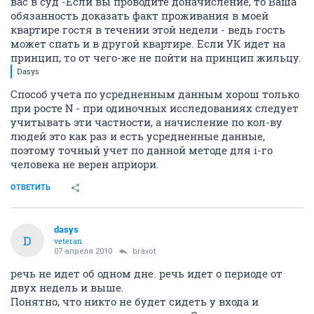
вас в суд -Если вы проводите доначисление, то Ваша
обязанность доказать факт проживания в моей
квартире гостя в течении этой недели - ведь гость
может спать и в другой квартире. Если УК идет на
принцип, то от чего-же не пойти на принцип жильцу.
Dasys
Способ учета по усредненным данным хорош только
при росте N - при одиночных исследованиях следует
учитывать эти частности, а начисление по кол-ву
людей это как раз и есть усредненные данные,
поэтому точный учет по данной методе для i-го
человека не верен априори.
ОТВЕТИТЬ
dasys
D
veteran
07 апреля 2010
bravot
речь не идет об одном дне. речь идет о периоде от
двух недель и выше.
Понятно, что никто не будет сидеть у входа и