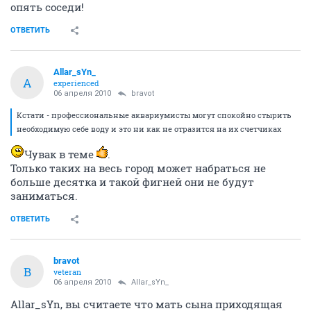
опять соседи!
ОТВЕТИТЬ
Allar_sYn_
A
experienced
06 апреля 2010
bravot
Кстати - профессиональные аквариумисты могут спокойно стырить
необходимую себе воду и это ни как не отразится на их счетчиках
Чувак в теме
.
Только таких на весь город может набраться не
больше десятка и такой фигней они не будут
заниматься.
ОТВЕТИТЬ
bravot
B
veteran
06 апреля 2010
Allar_sYn_
Allar_sYn, вы считаете что мать сына приходящая