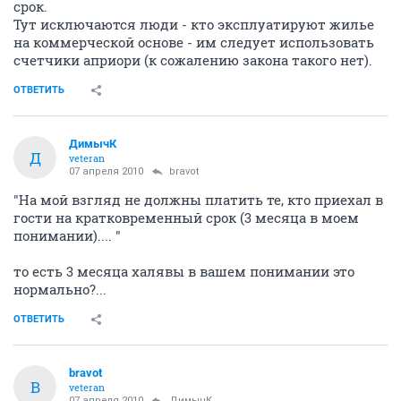
срок.
Тут исключаются люди - кто эксплуатируют жилье
на коммерческой основе - им следует использовать
счетчики априори (к сожалению закона такого нет).
ОТВЕТИТЬ
ДимычК
Д
veteran
07 апреля 2010
bravot
"На мой взгляд не должны платить те, кто приехал в
гости на кратковременный срок (3 месяца в моем
понимании).... "
то есть 3 месяца халявы в вашем понимании это
нормально?...
ОТВЕТИТЬ
bravot
B
veteran
07 апреля 2010
ДимычК