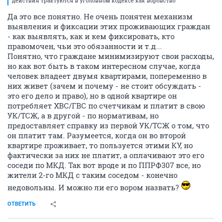
действия трактуются в уголовном кодексе как воровство
Да это все понятно. Не очень понятен механизм
выявления и фиксации этих проживающих граждан
- как выявлять, как и кем фиксировать, кто
правомочен, чьи это обязанности и т.д...
Понятно, что граждане минимизируют свои расходы,
но как вот быть в таком интересном случае, когда
человек владеет двумя квартирами, попеременно в
них живет (зачем и почему - не стоит обсуждать -
это его дело и право), но в одной квартире он
потребляет ХВС/ГВС по счетчикам и платит в свою
УК/ТСЖ, а в другой - по нормативам, но
предоставляет справку из первой УК/ТСЖ о том, что
он платит там. Разумеется, когда он во второй
квартире проживает, то пользуется этими КУ, но
фактически за них не платит, а оплачивают это его
соседи по МКД. Так вот вроде и по ППРФ307 все, но
жители 2-го МКД с таким соседом - конечно
недовольны. И можно ли его вором назвать?
ОТВЕТИТЬ