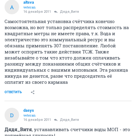
altsva
A
veteran
16 декабря 2011
Дядя_Витя
Самостоятельная установка счётчика конечно
возможна, но вот только распределять стоимость на
квадратные метры не имеете права, т.к. Вода и
электричество это коммунальный ресурс и вы
обязаны применять 307 постановление. Любой
может оспорить такие действия ТСЖ. Также
незабывайте о том что ктото должен оплачивать
разницу между показаниями общих счётчиков и
индивидуальных с вашими моповыми. Эта разница
никуда не денется, разве что председатель её
оплатит из своего кармана
ОТВЕТИТЬ
dasys
D
veteran
16 декабря 2011
Дядя_Витя
Дядя_Витя
, устанавливать счетчики воды МОП - это
полнейшая глупость!