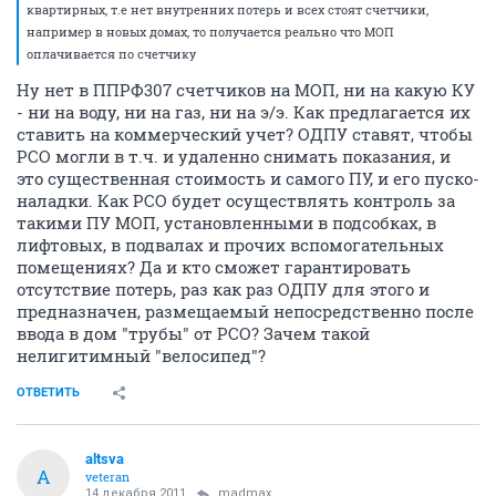
квартирных, т.е нет внутренних потерь и всех стоят счетчики,
например в новых домах, то получается реально что МОП
оплачивается по счетчику
Ну нет в ППРФ307 счетчиков на МОП, ни на какую КУ
- ни на воду, ни на газ, ни на э/э. Как предлагается их
ставить на коммерческий учет? ОДПУ ставят, чтобы
РСО могли в т.ч. и удаленно снимать показания, и
это существенная стоимость и самого ПУ, и его пуско-
наладки. Как РСО будет осуществлять контроль за
такими ПУ МОП, установленными в подсобках, в
лифтовых, в подвалах и прочих вспомогательных
помещениях? Да и кто сможет гарантировать
отсутствие потерь, раз как раз ОДПУ для этого и
предназначен, размещаемый непосредственно после
ввода в дом "трубы" от РСО? Зачем такой
нелигитимный "велосипед"?
ОТВЕТИТЬ
altsva
A
veteran
14 декабря 2011
madmax