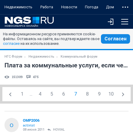
Недвижимость
Работа
Новости
Погода
Дом
На информационном ресурсе применяются cookie-
Согласен
файлы. Оставаясь на сайте, вы подтверждаете свое
согласие
на их использование.
НГС.Форум
Недвижимость
Коммунальный форум
Плата за коммунальные услуги, если человек в квартире не прописан
151309
475
1
...
4
5
6
7
8
9
10
OMP2006
O
activist
08 июня 2011
HOVIAL