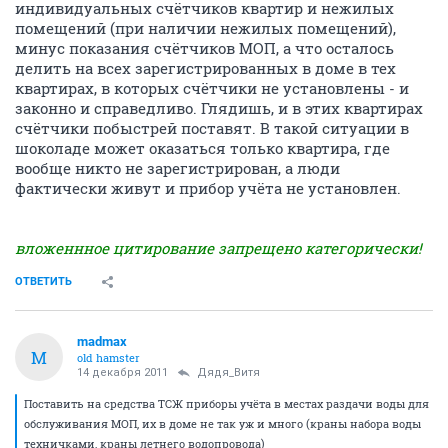
индивидуальных счётчиков квартир и нежилых
помещений (при наличии нежилых помещений),
минус показания счётчиков МОП, а что осталось
делить на всех зарегистрированных в доме в тех
квартирах, в которых счётчики не установлены - и
законно и справедливо. Глядишь, и в этих квартирах
счётчики побыстрей поставят. В такой ситуации в
шоколаде может оказаться только квартира, где
вообще никто не зарегистрирован, а люди
фактически живут и прибор учёта не установлен.
вложеннное цитирование запрещено категорически!
ОТВЕТИТЬ
madmax
M
old hamster
14 декабря 2011
Дядя_Витя
Поставить на средства ТСЖ приборы учёта в местах раздачи воды для
обслуживания МОП, их в доме не так уж и много (краны набора воды
техничками, краны летнего водопровода)