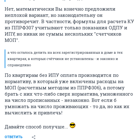
Нет, математически Вы конечно предложили
неплохой вариант, но законодательну он
противоречит. В частности, формулы для расчета КУ
из ППРФ307 учитывают только показания ОДПУ и
ИПУ, но никак не суммы нескольких "счетчиков
МОП".
а что осталось делить на всех зарегистрированных в доме в тех
квартирах, в которых счётчики не установлены - и законно и
справедливо
По квартирам без ИПУ оплата производится по
нормативу, в который уже включены расходы на
МОП (расчетным методом из ППРФ306), а потому
брать с них что-либо сверх норматива, умноженного
на число прописанных - незаконно. Вот если б
умножать на число проживающих - то да, но как их
вычислить и привлечь!
Давайте способ получше...
ОТВЕТИТЬ