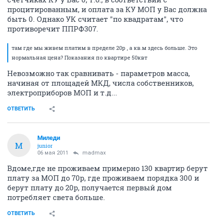
процитированным, и оплата за КУ МОП у Вас должна
быть 0. Однако УК считает "по квадратам", что
противоречит ППРФ307.
там где мы живем платим в пределе 20р , а кв.м здесь больше. Это
нормальная цена? Показания по квартире 50квт
Невозможно так сравнивать - параметров масса,
начиная от площадей МКД, числа собственников,
электроприборов МОП и т.д...
ОТВЕТИТЬ
Миледи
М
junior
06 мая 2011
madmax
Вдоме,где не проживаем примерно 130 квартир берут
плату за МОП до 70р, где проживаем порядка 300 и
берут плату до 20р, получается первый дом
потребляет света больше.
ОТВЕТИТЬ