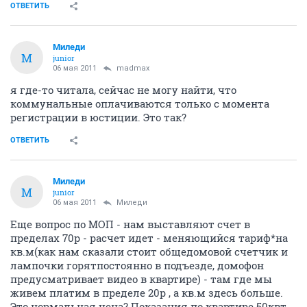
ОТВЕТИТЬ
Миледи
М
junior
06 мая 2011
madmax
я где-то читала, сейчас не могу найти, что
коммунальные оплачиваются только с момента
регистрации в юстиции. Это так?
ОТВЕТИТЬ
Миледи
М
junior
06 мая 2011
Миледи
Еще вопрос по МОП - нам выставляют счет в
пределах 70р - расчет идет - меняющийся тариф*на
кв.м(как нам сказали стоит общедомовой счетчик и
лампочки горятпостоянно в подъезде, домофон
предусматривает видео в квартире) - там где мы
живем платим в пределе 20р , а кв.м здесь больше.
Это нормальная цена? Показания по квартире 50квт.