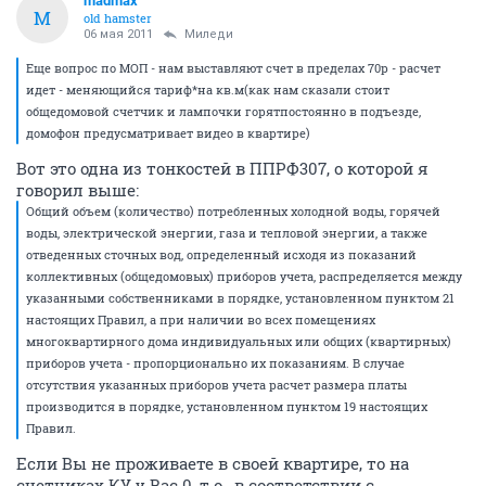
madmax
M
old hamster
06 мая 2011
Миледи
Еще вопрос по МОП - нам выставляют счет в пределах 70р - расчет
идет - меняющийся тариф*на кв.м(как нам сказали стоит
общедомовой счетчик и лампочки горятпостоянно в подъезде,
домофон предусматривает видео в квартире)
Вот это одна из тонкостей в ППРФ307, о которой я
говорил выше:
Общий объем (количество) потребленных холодной воды, горячей
воды, электрической энергии, газа и тепловой энергии, а также
отведенных сточных вод, определенный исходя из показаний
коллективных (общедомовых) приборов учета, распределяется между
указанными собственниками в порядке, установленном пунктом 21
настоящих Правил, а при наличии во всех помещениях
многоквартирного дома индивидуальных или общих (квартирных)
приборов учета - пропорционально их показаниям. В случае
отсутствия указанных приборов учета расчет размера платы
производится в порядке, установленном пунктом 19 настоящих
Правил.
Если Вы не проживаете в своей квартире, то на
счетчиках КУ у Вас 0, т.о., в соответствии с