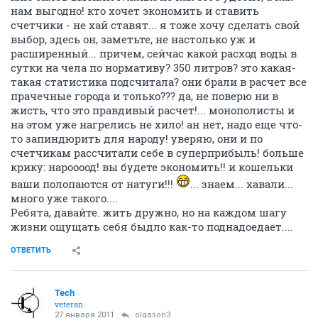
нам выгодно! кто хочет экономить и ставить
счетчики - не хай ставят... я тоже хочу сделать свой
выбор, здесь он, заметьте, не настолько уж и
расширенный... причем, сейчас какой расход воды в
сутки на чела по нормативу? 350 литров? это какая-
такая статистика подсчитала? они брали в расчет все
прачечные города и только??? да, не поверю ни в
жисть, что это правдивый расчет!... монополисты и
на этом уже нагрелись не хило! ан нет, надо еще что-
то запиндюрить для народу! уверяю, они и по
счетчикам рассчитали себе в суперприбыль! больше
крику: нароооод! вы будете экономить!! и кошельки
ваши полопаются от натуги!!!
... знаем... хавали...
много уже такого....
Ребята, давайте. жить дружно, но на каждом шагу
жизни ощущать себя быдло как-то поднадоедает....
ОТВЕТИТЬ
Tech
veteran
27 января 2011
olgason3