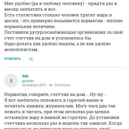
Мне удобно (да и любому человеку) - придти раз в
месяц заплатить и все.
Есть статистика столько человек тратит воды в
месяц - это примерно называется норматив - вполне
нормальная величина.
Поставили русурсоснабжающая организация за свой
счет счетчик на дом и успокоилась бы.
Надо делать как удобно людям, а не как удобно
монополистам.
ОТВЕТИТЬ
906
9
activist
26 января 2011
Developer
Норматив, говорите, счетчик на дом... Ну-ну...
Я вот любитель полежать в горячей ванне и
почитать книжку, журнальчик. Могу часа два так
лежать и читать, при этом несколко раз меняя
остывшую воду в ванной на горячую. До установки
счетчика несколько раз в неделю так зависал. Когда
посуду мыл, то открывал кран на полную, чтоб