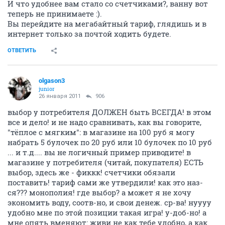
И что удобнее вам стало со счетчиками?, ванну вот
теперь не принимаете :).
Вы перейдите на мегабайтный тариф, глядишь и в
интернет только за почтой ходить будете.
ОТВЕТИТЬ
olgason3
junior
26 января 2011
906
выбор у потребителя ДОЛЖЕН быть ВСЕГДА! в этом
все и дело! и не надо сравнивать, как вы говорите,
"тёплое с мягким": в магазине на 100 руб я могу
набрать 5 булочек по 20 руб или 10 булочек по 10 руб
... и т.д.... вы не логичный пример приводите! в
магазине у потребителя (читай, покупателя) ЕСТЬ
выбор, здесь же - фиккк! счетчики обязали
поставить! тариф сами же утвердили! как это наз-
ся??? монополия! где выбор? а может я не хочу
экономить воду, соотв-но, и свои денеж. ср-ва! нуууу
удобно мне по этой позиции такая игра! у-доб-но! а
мне опять вменяют: живи не как тебе удобно, а как