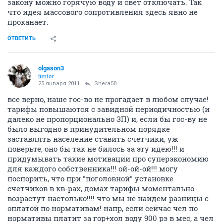
закону можно горячую воду и свет отключать. Так
что идея массового сопротивления здесь явно не
проканает.
ОТВЕТИТЬ
olgason3
junior
25 января 2011
Shera58
все верно, наше гос-во не прогадает в любом случае!
тарифы повышаются с завидной периодичностью (и
далеко не пропорционально ЗП) и, если бы гос-ву не
было выгодно в принудительном порядке
заставлять население ставить счетчики, уж
поверьте, оно бы так не билось за эту идею!!! и
придумывать такие мотивации про суперэкономию
для каждого собственника!!! ой-ой-ой!!! могу
поспорить, что при "поголовной" установке
счетчиков в кв-рах, домах тарифы моментально
возрастут настолько!!!! что мы не найдем разницы с
оплатой по нормативам! напр, если сейчас чел по
нормативы платит за гор+хол воду 900 рэ в мес, а чел