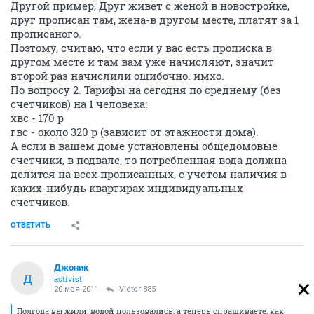
Другой пример, Друг живет с женой в новостройке,
друг прописан там, жена-в другом месте, платят за 1
прописаного.
Поэтому, считаю, что если у вас есть прописка в
другом месте и там вам уже начисляют, значит
второй раз начислили ошибочно. имхо.
По вопросу 2. Тарифы на сегодня по среднему (без
счетчиков) на 1 человека:
хвс - 170 р
гвс - около 320 р (зависит от этажности дома).
А если в вашем доме установлены общедомовые
счетчики, в подвале, то потребленная вода должна
делится на всех прописанных, с учетом наличия в
каких-нибудь квартирах индивидуальных
счетчиков.
ОТВЕТИТЬ
Джоник
Д
activist
20 мая 2011
Victor-885
Полгода вы жили, водой пользовались, а теперь спрашиваете, как