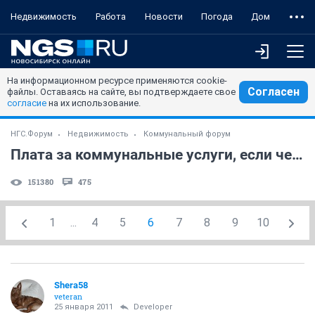
Недвижимость
Работа
Новости
Погода
Дом
На информационном ресурсе применяются cookie-
Согласен
файлы. Оставаясь на сайте, вы подтверждаете свое
согласие
на их использование.
НГС.Форум
Недвижимость
Коммунальный форум
Плата за коммунальные услуги, если человек в квартире не прописан
151380
475
1
...
4
5
6
7
8
9
10
Shera58
veteran
25 января 2011
Developer