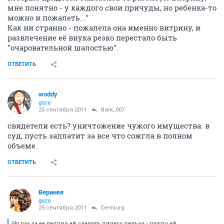
мне понятно - у каждого свои причуды, но ребенка-то
можно и пожалеть..."
Как ни странно - пожалела она именно витрину, и
развлечение её внука резко перестало быть
"очаровательной шалостью".
ОТВЕТИТЬ
woddy
guru
25 сентября 2011
Bark_007
свидетели есть? уничтожение чужого имущества. в
суд, пусть заплатит за все что сожгла в полном
объеме.
ОТВЕТИТЬ
Веринея
guru
25 сентября 2011
Demiurg
Ну раз за ее деяния ей сделать ничего нельзя - нужно ей