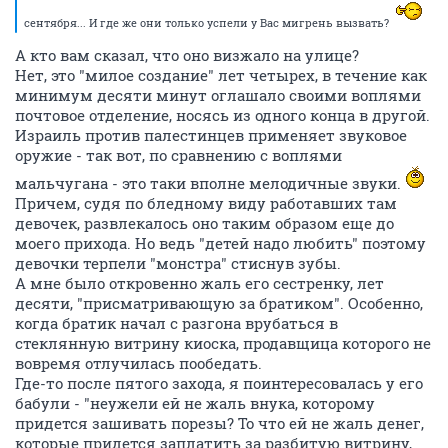
сентября... И где же они только успели у Вас мигрень вызвать?
А кто вам сказал, что оно визжало на улице?
Нет, это "милое создание" лет четырех, в течение как
минимум десяти минут оглашало своими воплями
почтовое отделение, носясь из одного конца в другой.
Израиль против палестинцев применяет звуковое
оружие - так вот, по сравнению с воплями
мальчугана - это таки вполне мелодичные звуки.
Причем, судя по бледному виду работавших там
девочек, развлекалось оно таким образом еще до
моего прихода. Но ведь "детей надо любить" поэтому
девочки терпели "монстра" стиснув зубы.
А мне было откровенно жаль его сестренку, лет
десяти, "присматривающую за братиком". Особенно,
когда братик начал с разгона врубаться в
стеклянную витрину киоска, продавщица которого не
вовремя отлучилась пообедать.
Где-то после пятого захода, я поинтересовалась у его
бабули - "неужели ей не жаль внука, которому
придется зашивать порезы? То что ей не жаль денег,
которые придется заплатить за разбитую витрину,