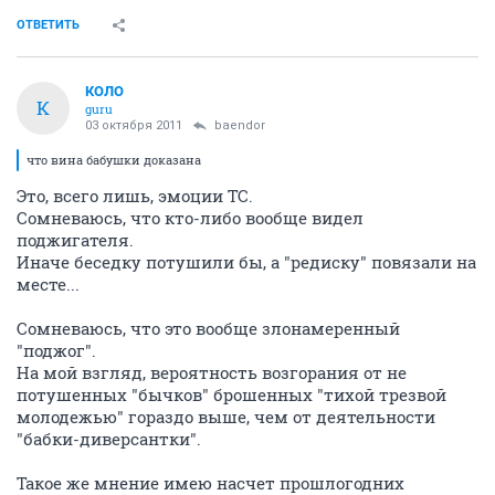
ОТВЕТИТЬ
КОЛО
К
guru
03 октября 2011
baendor
что вина бабушки доказана
Это, всего лишь, эмоции ТС.
Сомневаюсь, что кто-либо вообще видел
поджигателя.
Иначе беседку потушили бы, а "редиску" повязали на
месте...
Сомневаюсь, что это вообще злонамеренный
"поджог".
На мой взгляд, вероятность возгорания от не
потушенных "бычков" брошенных "тихой трезвой
молодежью" гораздо выше, чем от деятельности
"бабки-диверсантки".
Такое же мнение имею насчет прошлогодних