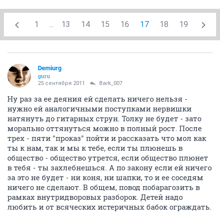
1
...
13
14
15
16
17
18
19
Demiurg
guru
25 сентября 2011
Bark_007
Ну раз за ее деяния ей сделать ничего нельзя -
нужно ей аналогичными поступками нервишки
натянуть до гитарных струн. Толку не будет - зато
морально оттянуться можно в полный рост. После
трех - пяти "проказ" пойти и рассказать что мол как
ты к нам, так и мы к тебе, если ты плюнешь в
общество - общество утрется, если общество плюнет
в тебя - ты захлебнешься. А по закону если ей ничего
за это не будет - ни коня, ни шапки, то и ее соседям
ничего не сделают. В общем, повод побарагозить в
рамках внутридворовых разборок. Детей надо
любить и от всяческих истеричных бабок ограждать.