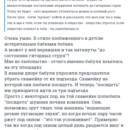
аналогичными поступками нервишки натянуть до гитарных струн.
Толку не будет - зато морально оттянуться можно в полный рост.
После трех - пяти "проказ" пойти и рассказать что мол как ты к нам,
так и мы к тебе, если ты плюнешь в общество - общество утрется, если
общество плюнет в тебя - ты захлебнешься.
Очень умно. В стиле пообиженного в детсве
истеричными бабками бебика.
А может у неё нервишки и так натянуты "до
состояния гитарных струн"?
Мне во любопытно - отчего именно бабуля взъелась
на эту площадку.
В нашем дворе бабули упросили председателя
убрать скамейку от их подъезда. Скамейку на
которой они любили посидеть. И теперь "посидеть"
им приходится идти за три подъезда.
Просто с некоторых пор, на той скамейке полюбила
"посидеть" шумная ночная компания. Они,
возможно, орут тише, чем машины "издающие
резкие пугающие звуки", но когда ночью пару часов
ржут под окном - "это так успокаивает". Примерно
так же когда под окном целый день раздается визг и