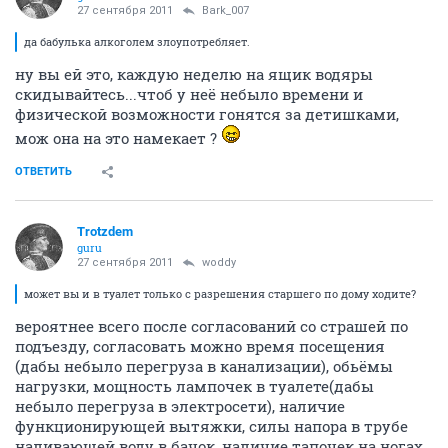
27 сентября 2011
Bark_007
да бабулька алкоголем злоупотребляет.
ну вы ей это, каждую неделю на ящик водяры
скидывайтесь...чтоб у неё небыло времени и
физической возможности гонятся за детишками,
мож она на это намекает ?
ОТВЕТИТЬ
Trotzdem
guru
27 сентября 2011
woddy
может вы и в туалет только с разрешения старшего по дому ходите?
вероятнее всего после согласований со страшей по
подъезду, согласовать можно время посещения
(дабы небыло перегруза в канализации), обьёмы
нагрузки, мощность лампочек в туалете(дабы
небыло перегруза в электросети), наличие
функционирующей вытяжки, силы напора в трубе
наливающей воду в бачок, наличие тапочек на ногах