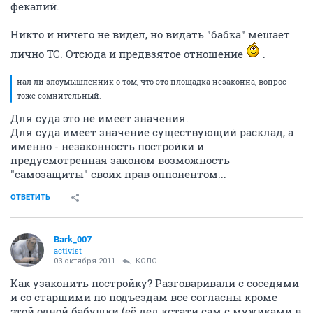
фекалий.
Никто и ничего не видел, но видать "бабка" мешает
лично ТС. Отсюда и предвзятое отношение
.
нал ли злоумышленник о том, что это площадка незаконна, вопрос
тоже сомнительный.
Для суда это не имеет значения.
Для суда имеет значение существующий расклад, а
именно - незаконность постройки и
предусмотренная законом возможность
"самозащиты" своих прав оппонентом...
ОТВЕТИТЬ
Bark_007
activist
03 октября 2011
КОЛО
Как узаконить постройку? Разговаривали с соседями
и со старшими по подъездам все согласны кроме
этой одной бабушки (её дед кстати сам с мужиками в