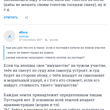
(дабы не мешать своим топотом соседям снизу), ну и
т.д.
ОТВЕТИТЬ
altsva
A
veteran
27 сентября 2011
woddy
еще раз для тех кто в танке. если я поставил качели на чужом участке
- никто не имеет права их ломать 
каким законом запрещено ставить качели на пустыре? 
Если ты влепиш свое "имущество" на чужом участве,
тебе их снесут по суду или самосуд устроят, и суд
будет на стороне обоих, с тебя взыщут за самозахват
и моральный ущерб, а с того кто сломает, если его
найдут, стоимость твоего "имущества"
Каждая земля принадлежит определенным лицам.
Пустырей нет. В основном всей землей владеет
администрация (мэрия и тп).
ЗЫ. Зайдя в кустики по нужде не забудь оглянуться,