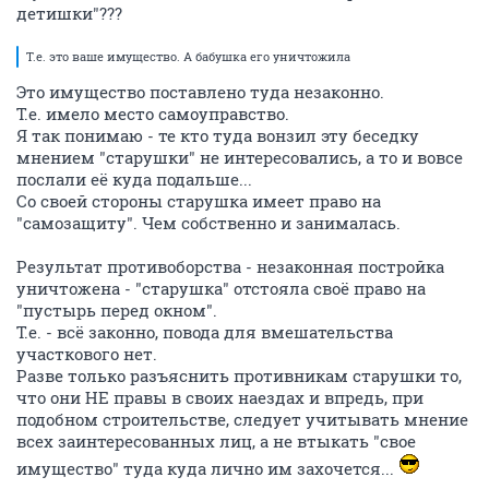
детишки"???
Т.е. это ваше имущество. А бабушка его уничтожила
Это имущество поставлено туда незаконно.
Т.е. имело место самоуправство.
Я так понимаю - те кто туда вонзил эту беседку
мнением "старушки" не интересовались, а то и вовсе
послали её куда подальше...
Со своей стороны старушка имеет право на
"самозащиту". Чем собственно и занималась.
Результат противоборства - незаконная постройка
уничтожена - "старушка" отстояла своё право на
"пустырь перед окном".
Т.е. - всё законно, повода для вмешательства
участкового нет.
Разве только разъяснить противникам старушки то,
что они НЕ правы в своих наездах и впредь, при
подобном строительстве, следует учитывать мнение
всех заинтересованных лиц, а не втыкать "свое
имущество" туда куда лично им захочется...