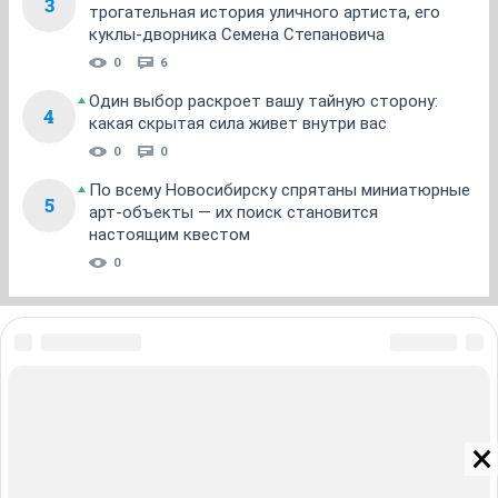
3
трогательная история уличного артиста, его
куклы-дворника Семена Степановича
0
6
Один выбор раскроет вашу тайную сторону:
4
какая скрытая сила живет внутри вас
0
0
По всему Новосибирску спрятаны миниатюрные
5
арт-объекты — их поиск становится
настоящим квестом
0
ЗНАКОМСТВА В НОВОСИБИРСКЕ
ПОГОДА В НОВОСИБИРСКЕ
ПРОБКИ В НОВОСИБИРСКЕ
ФОРУМЫ В НОВОСИБИРСКЕ
ТЕЛЕПРОГРАММА В НОВОСИБИРСКЕ
АФИША В НОВОСИБИРСКЕ
ГОРОСКОП