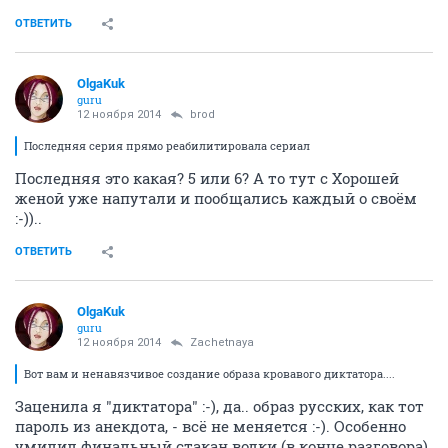
ОТВЕТИТЬ
OlgaKuk
guru
12 ноября 2014
brod
Последняя серия прямо реабилитировала сериал
Последняя это какая? 5 или 6? А то тут с Хорошей
женой уже напутали и пообщались каждый о своём
:-))..
ОТВЕТИТЬ
OlgaKuk
guru
12 ноября 2014
Zachetnaya
Вот вам и ненавязчивое создание образа кровавого диктатора....
Заценила я "диктатора" :-), да.. образ русских, как тот
пароль из анекдота, - всё не меняется :-). Особенно
умилил финальный стакан водки (в конце разговора).