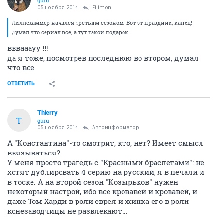
guru
05 ноября 2014
Filimon
Лиллехаммер начался третьим сезоном! Вот эт праздник, капец!
Думал что сериал все, а тут такой подарок.
вввааауу !!!
да я тоже, посмотрев последнюю во втором, думал
что все
ОТВЕТИТЬ
Thierry
T
guru
05 ноября 2014
Автоинформатор
А "Константина"-то смотрит, кто, нет? Имеет смысл
ввязываться?
У меня просто трагедь с "Красными браслетами": не
хотят дублировать 4 серию на русский, я в печали и
в тоске. А на второй сезон "Козырьков" нужен
некоторый настрой, ибо все кровавей и кровавей, и
даже Том Харди в роли еврея и жинка его в роли
конезаводчицы не развлекают...