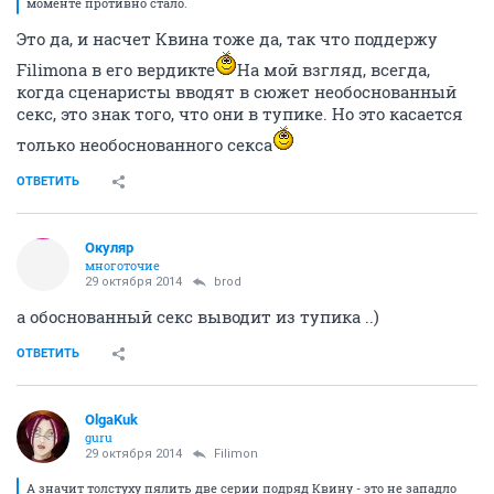
моменте противно стало.
Это да, и насчет Квина тоже да, так что поддержу
Filimonа в его вердикте
На мой взгляд, всегда,
когда сценаристы вводят в сюжет необоснованный
секс, это знак того, что они в тупике. Но это касается
только необоснованного секса
ОТВЕТИТЬ
Окуляр
многоточие
29 октября 2014
brod
а обоснованный секс выводит из тупика ..)
ОТВЕТИТЬ
OlgaKuk
guru
29 октября 2014
Filimon
А значит толстуху пялить две серии подряд Квину - это не западло