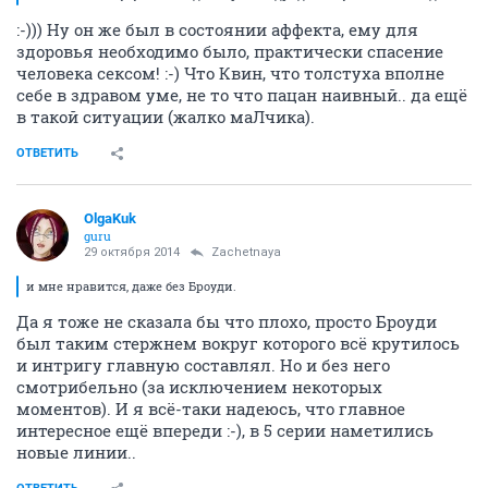
:-))) Ну он же был в состоянии аффекта, ему для
здоровья необходимо было, практически спасение
человека сексом! :-) Что Квин, что толстуха вполне
себе в здравом уме, не то что пацан наивный.. да ещё
в такой ситуации (жалко маЛчика).
ОТВЕТИТЬ
OlgaKuk
guru
29 октября 2014
Zachetnaya
и мне нравится, даже без Броуди.
Да я тоже не сказала бы что плохо, просто Броуди
был таким стержнем вокруг которого всё крутилось
и интригу главную составлял. Но и без него
смотрибельно (за исключением некоторых
моментов). И я всё-таки надеюсь, что главное
интересное ещё впереди :-), в 5 серии наметились
новые линии..