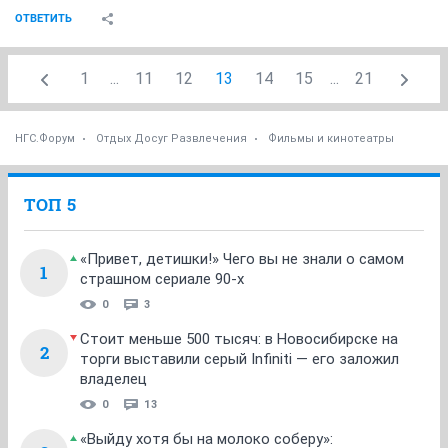
ОТВЕТИТЬ
1
...
11
12
13
14
15
...
21
НГС.Форум
Отдых Досуг Развлечения
Фильмы и кинотеатры
ТОП 5
«Привет, детишки!» Чего вы не знали о самом
1
страшном сериале 90-х
0
3
Стоит меньше 500 тысяч: в Новосибирске на
2
торги выставили серый Infiniti — его заложил
владелец
0
13
«Выйду хотя бы на молоко соберу»: