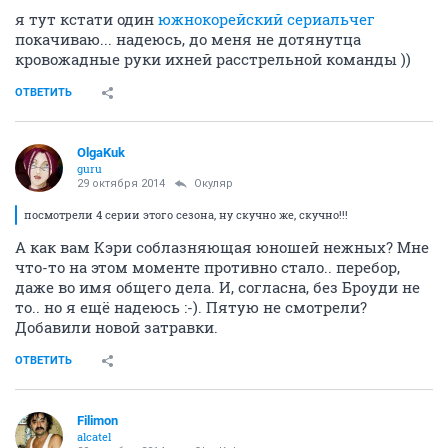
я тут кстати один
южнокорейский сериальчег
покачиваю... надеюсь, до меня не дотянутца
кровожадные руки ихней расстрельной команды ))
ОТВЕТИТЬ
OlgaKuk
guru
29 октября 2014
Окуляр
посмотрели 4 серии этого сезона, ну скучно же, скучно!!!
А как вам Кэри соблазняющая юношей нежных? Мне
что-то на этом моменте противно стало.. перебор,
даже во имя общего дела. И, согласна, без Броуди не
то.. но я ещё надеюсь :-). Пятую не смотрели?
Добавили новой затравки.
ОТВЕТИТЬ
Filimon
alcatel