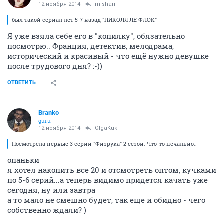
12 ноября 2014
mishari
был такой сериал лет 5-7 назад "НИКОЛЯ ЛЕ ФЛОК"
Я уже взяла себе его в "копилку", обязательно
посмотрю.. Франция, детектив, мелодрама,
исторический и красивый - что ещё нужно девушке
после трудового дня? :-))
ОТВЕТИТЬ
Branko
guru
12 ноября 2014
OlgaKuk
Посмотрела первые 3 серии "Физрука" 2 сезон. Что-то печально..
опаньки
я хотел накопить все 20 и отсмотреть оптом, кучками
по 5-6 серий...а теперь видимо придется качать уже
сегодня, ну или завтра
а то мало не смешно будет, так еще и обидно - чего
собственно ждали? )