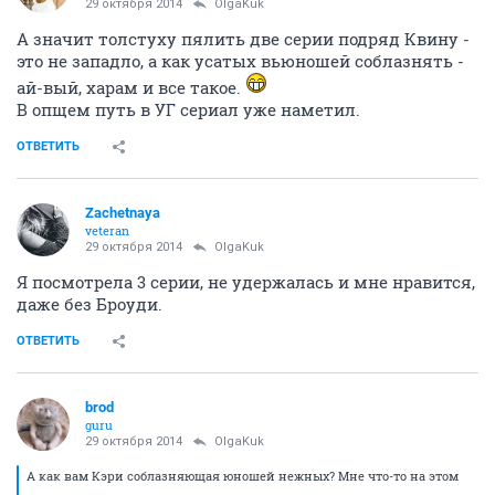
29 октября 2014
OlgaKuk
А значит толстуху пялить две серии подряд Квину -
это не западло, а как усатых вьюношей соблазнять -
ай-вый, харам и все такое.
В опщем путь в УГ сериал уже наметил.
ОТВЕТИТЬ
Zachetnaya
veteran
29 октября 2014
OlgaKuk
Я посмотрела 3 серии, не удержалась и мне нравится,
даже без Броуди.
ОТВЕТИТЬ
brod
guru
29 октября 2014
OlgaKuk
А как вам Кэри соблазняющая юношей нежных? Мне что-то на этом