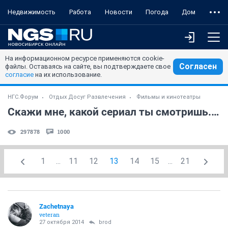
Недвижимость
Работа
Новости
Погода
Дом
На информационном ресурсе применяются cookie-
Согласен
файлы. Оставаясь на сайте, вы подтверждаете свое
согласие
на их использование.
НГС.Форум
Отдых Досуг Развлечения
Фильмы и кинотеатры
Скажи мне, какой сериал ты смотришь... (часть 4)
297878
1000
1
...
11
12
13
14
15
...
21
Zachetnaya
veteran
27 октября 2014
brod