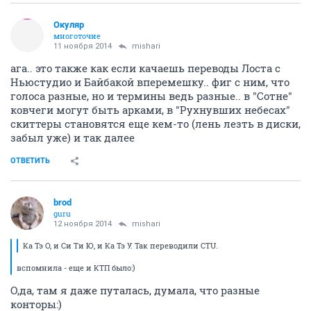
Окуляр
многоточие
11 ноября 2014
mishari
ага.. это также как если качаешь переводы Лоста с
Ньюстудио и Байбакой вперемешку.. фиг с ним, что
голоса разные, но и термины ведь разные.. в "Сотне"
ковчеги могут быть арками, в "Рухнувших небесах"
скиттеры становятся еще кем-то (лень лезть в диски,
забыл уже) и так далее
ОТВЕТИТЬ
brod
guru
12 ноября 2014
mishari
Ка Тэ О, и Си Ти Ю, и Ка Тэ У. Так переводили CTU.
вспомнила - еще и КТП было:)
О,да, там я даже путалась, думала, что разные
конторы:)