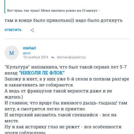
Вот чушь так чушь! Меня хватило ровно на 10 минут -
там в конце было прикольно)) надо было дотянуть
ОТВЕТИТЬ
mishari
M
guru
10 ноября 2014
Автоинформатор
"Культура" напомнила, что был такой сериал лет 5-7
назад
"НИКОЛЯ ЛЕ ФЛОК"
Захожу в инет, а у них уже 6-й сезон в полном разгаре
и заканчивать не собираются.
А ведь от французов такой верности даже и не
ждешь:)
И главное, что вроде бы никакого дыщь-тыдыщ! там
нету, а смотрится легко и приятно.
И актерский ансамбль такой спевшийся - все на
месте.
Ну и как историку глаз не режет - все особенности
эпохи соблюдены.