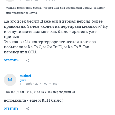
только меня одну бесит, что вот Сол два сезона был Солом - а вдруг
превратился в Саула?
Да это всех бесит! Даже если вторая версия более
правильна. Зачем «коней на переправа меняют»? Ну
и озвучивайте дальше, как было - зритель уже
привык.
Это как в «24» контртеррористическая контора
побывала и Ка Тэ О, и Си Ти Ю, и Ка Тэ У. Так
переводили CTU.
ОТВЕТИТЬ
mishari
M
guru
11 ноября 2014
mishari
Ка Тэ О, и Си Ти Ю, и Ка Тэ У. Так переводили CTU.
вспомнила - еще и КТП было:)
ОТВЕТИТЬ