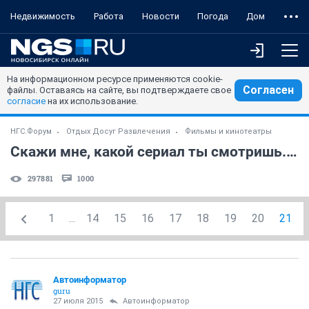
Недвижимость
Работа
Новости
Погода
Дом
На информационном ресурсе применяются cookie-
Согласен
файлы. Оставаясь на сайте, вы подтверждаете свое
согласие
на их использование.
НГС.Форум
Отдых Досуг Развлечения
Фильмы и кинотеатры
Скажи мне, какой сериал ты смотришь... (часть 4)
297881
1000
1
...
14
15
16
17
18
19
20
21
Автоинформатор
guru
27 июля 2015
Автоинформатор