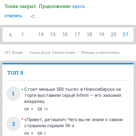
Топик закрыт. Продолжение
здесь
ОТВЕТИТЬ
1
...
14
15
16
17
18
19
20
21
НГС.Форум
Отдых Досуг Развлечения
Фильмы и кинотеатры
ТОП 5
Стоит меньше 500 тысяч: в Новосибирске на
1
торги выставили серый Infiniti — его заложил
владелец
0
13
«Привет, детишки!» Чего вы не знали о самом
2
страшном сериале 90-х
0
3