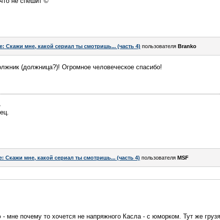
что не спешит ©
e: Скажи мне, какой сериал ты смотришь... (часть 4)
пользователя
Branko
 должник (должница?)! Огромное человеческое спасибо!
,
ец.
e: Скажи мне, какой сериал ты смотришь... (часть 4)
пользователя
MSF
ю - мне почему то хочется не напряжного Касла - с юморком. Тут же грузя