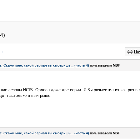
4)
→
Пе
e: Скажи мне, какой сериал ты смотришь... (часть 4)
пользователя
MSF
шие сезоны NCIS. Орлеан даже две серии. Я бы разместил их как раз в 
дет настолько в выигрыше.
e: Скажи мне, какой сериал ты смотришь... (часть 4)
пользователя
MSF