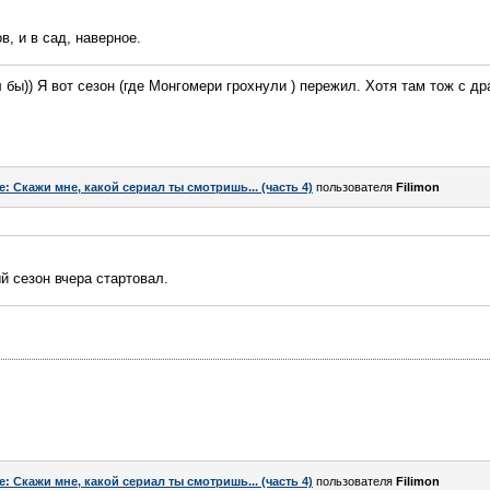
, и в сад, наверное.
л бы)) Я вот сезон (где Монгомери грохнули ) пережил. Хотя там тож с 
e: Скажи мне, какой сериал ты смотришь... (часть 4)
пользователя
Filimon
й сезон вчера стартовал.
e: Скажи мне, какой сериал ты смотришь... (часть 4)
пользователя
Filimon