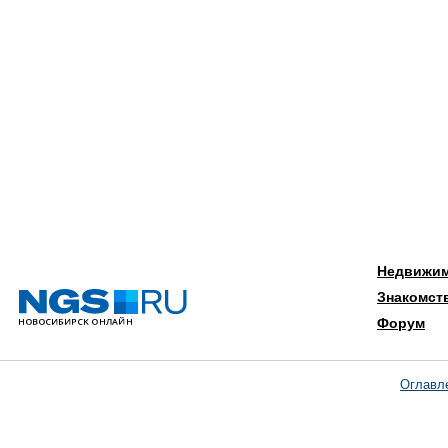
Недвижи
Знакомст
Форум
Оглавл