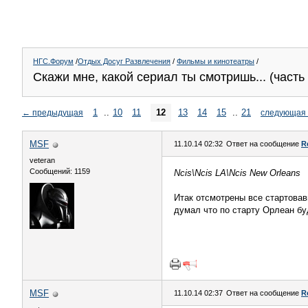
НГС.Форум
/
Отдых Досуг Развлечения
/
Фильмы и кинотеатры
/
Скажи мне, какой сериал ты смотришь... (часть 
1
..
10
11
12
13
14
15
..
21
←
предыдущая
следующая
MSF
11.10.14 02:32
Ответ на сообщение
R
veteran
Сообщений: 1159
Ncis\Ncis LA\Ncis New Orleans
Итак отсмотрены все стартовав
думал что по старту Орлеан бу
MSF
11.10.14 02:37
Ответ на сообщение
R