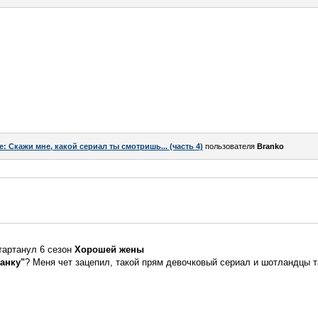
e: Скажи мне, какой сериал ты смотришь... (часть 4)
пользователя
Branko
стартанул 6 сезон
Хорошей жены
анку"
? Меня чет зацепил, такой прям девочковый сериал и шотландцы т