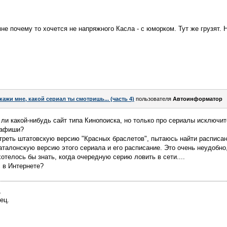
 мне почему то хочется не напряжного Касла - с юморком. Тут же грузят. Н
кажи мне, какой сериал ты смотришь... (часть 4)
пользователя
Автоинформатор
 ли какой-нибудь сайт типа Кинопоиска, но только про сериалы исключи
 афиши?
треть штатовскую версию "Красных браслетов", пытаюсь найти расписа
талонскую версию этого сериала и его расписание. Это очень неудобно,
отелось бы знать, когда очередную серию ловить в сети....
с в Интернете?
,
ец.