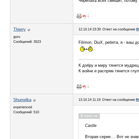
Черепаха всех смешит, потому 
Thierry
12.10.14 23:30
Ответ на сообщение
R
guru
Сообщений: 3523
Filimon, DiuX, ребята, я - ваш
К добру и миру тянется мудрец
К войне и распрям тянется глуп
Shumelka
13.10.14 11:19
Ответ на сообщение
R
experienced
Сообщений: 510
В ответ на:
Castle
Вторая серия.... Вот не зна