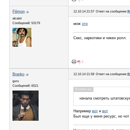
Filimon
12.10.14 21:57
Ответ на сообщение
R
alcatel
Сообщений: 53179
мож
это
Секс, наркотики и чикен ролл.
Branko
12.10.14 21:58
Ответ на сообщение
R
guru
Сообщений: 6521
В ответ на:
начала смотреть штатовску
Например
вот
и
вот
Был еще у меня ресурс, но чот