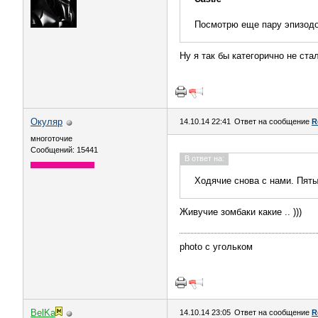
Посмотрю еще пару эпизодов
Ну я так бы категорично не ста
Окуляр
14.10.14 22:41
Ответ на сообщение
R
многоточие
Сообщений: 15441
В ответ на:
Ходячие снова с нами. Пяты
Живучие зомбаки какие .. )))
photo с угольком
BelKa
14.10.14 23:05
Ответ на сообщение
R