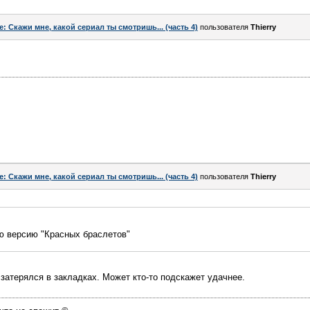
e: Скажи мне, какой сериал ты смотришь... (часть 4)
пользователя
Thierry
e: Скажи мне, какой сериал ты смотришь... (часть 4)
пользователя
Thierry
ю версию "Красных браслетов"
 затерялся в закладках. Может кто-то подскажет удачнее.