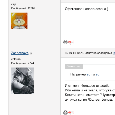
v.i.p.
Сообщений: 11369
Офигенное начало сезона )
Zachetnaya
15.10.14 10:25
Ответ на сообщение
R
veteran
Сообщений: 2724
В ответ на:
Например
вот
и
вот
И от меня большое шпасибо.
Ибо жила и не знала, что уже 
Кстати, кто-н смотрит
"Чужестр
актриса копия Жюльет Бинош.