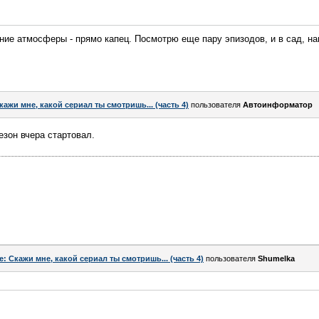
ние атмосферы - прямо капец. Посмотрю еще пару эпизодов, и в сад, на
кажи мне, какой сериал ты смотришь... (часть 4)
пользователя
Автоинформатор
езон вчера стартовал.
e: Скажи мне, какой сериал ты смотришь... (часть 4)
пользователя
Shumelka