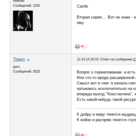
veteran
Сообщений: 1159
Castle
Вторая серия.... Вот не знаю -
ему.
Thierry
12.10.14 20:15
Ответ на сообщение
С
guru
Сообщений: 3523
Вопрос к сериаломанам: а есть
Или что-то вроде расширенной
Смысл вот в чем: я начала смо
натыкаюсь исключительно на ка
впереди выход "Константина", х
Есть какой-нибудь такой ресур
К добру и миру тянется мудрец
К войне и распрям тянется глуп