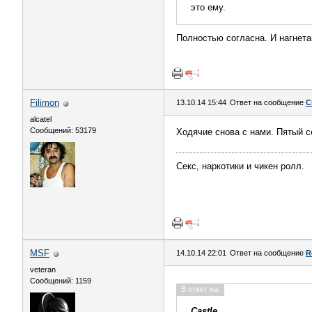
это ему.
Полностью согласна. И нагнета
Filimon
13.10.14 15:44
Ответ на сообщение
С
alcatel
Сообщений: 53179
Ходячие снова с нами. Пятый с
Секс, наркотики и чикен ролл.
MSF
14.10.14 22:01
Ответ на сообщение
R
veteran
Сообщений: 1159
В ответ на:
Castle