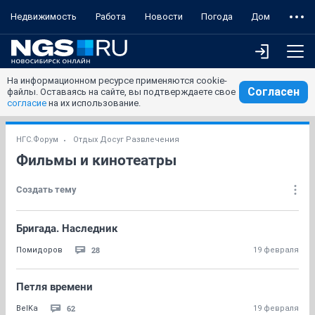
Недвижимость
Работа
Новости
Погода
Дом
На информационном ресурсе применяются cookie-
Согласен
файлы. Оставаясь на сайте, вы подтверждаете свое
согласие
на их использование.
НГС.Форум
Отдых Досуг Развлечения
Фильмы и кинотеатры
Создать тему
Бригада. Наследник
28
Помидоров
19 февраля
Петля времени
62
BelKa
19 февраля