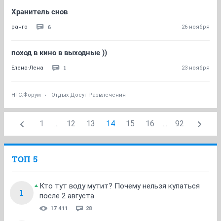
Хранитель снов
6
ранго
26 ноября
поход в кино в выходные ))
1
Елена-Лена
23 ноября
НГС.Форум
Отдых Досуг Развлечения
1
...
12
13
14
15
16
...
92
ТОП 5
Кто тут воду мутит? Почему нельзя купаться
1
после 2 августа
17 411
28