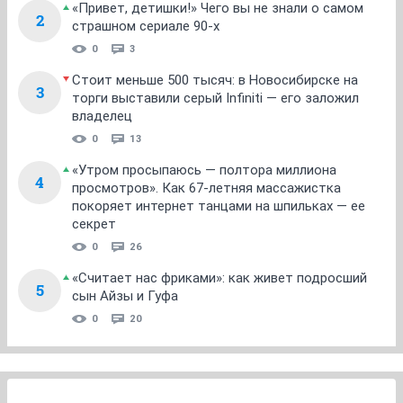
«Привет, детишки!» Чего вы не знали о самом
2
страшном сериале 90-х
0
3
Стоит меньше 500 тысяч: в Новосибирске на
3
торги выставили серый Infiniti — его заложил
владелец
0
13
«Утром просыпаюсь — полтора миллиона
4
просмотров». Как 67-летняя массажистка
покоряет интернет танцами на шпильках — ее
секрет
0
26
«Считает нас фриками»: как живет подросший
5
сын Айзы и Гуфа
0
20