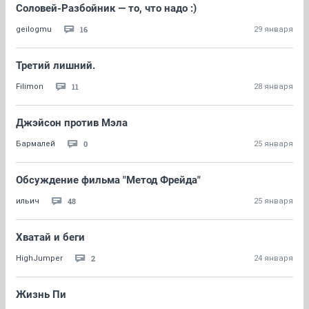
Соловей-Разбойник — то, что надо :)
16
geilogmu
29 января
Третий лишний.
11
Filimon
28 января
Джэйсон против Мэла
0
Бaрмaлей
25 января
Обсуждение фильма "Метод Фрейда"
48
ильич
25 января
Хватай и беги
2
HighJumper
24 января
Жизнь Пи