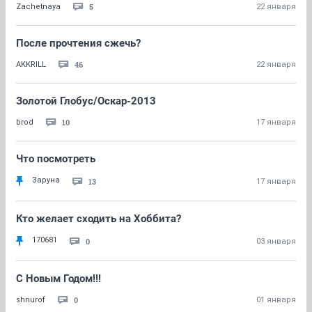
5
Zachetnaya
22 января
После прочтения сжечь?
46
AKKRILL
22 января
Золотой Глобус/Оскар-2013
10
brod
17 января
Что посмотреть
Заруна
13
17 января
Кто желает сходить на Хоббита?
170681
0
03 января
C Новым Годом!!!
0
shnurof
01 января