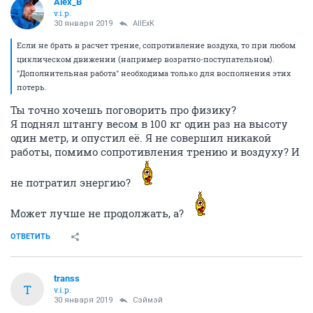
Alex_B
v.i.p.
30 января 2019
AllExK
Если не брать в расчет трение, сопротивление воздуха, то при любом
циклическом движении (например возратно-поступательном).
"Дополнительная работа" необходима только для восполнения этих
потерь.
Ты точно хочешь поговорить про физику?
Я поднял штангу весом в 100 кг один раз на высоту
один метр, и опустил её. Я не совершил никакой
работы, помимо сопротивления трению и воздуху? И
не потратил энергию?
Может лучше не продолжать, а?
ОТВЕТИТЬ
transs
T
v.i.p.
30 января 2019
Сэймэй