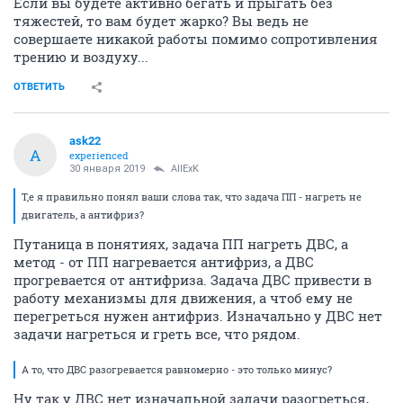
Если вы будете активно бегать и прыгать без
тяжестей, то вам будет жарко? Вы ведь не
совершаете никакой работы помимо сопротивления
трению и воздуху...
ОТВЕТИТЬ
ask22
A
experienced
30 января 2019
AllExK
Т,е я правильно понял ваши слова так, что задача ПП - нагреть не
двигатель, а антифриз?
Путаница в понятиях, задача ПП нагреть ДВС, а
метод - от ПП нагревается антифриз, а ДВС
прогревается от антифриза. Задача ДВС привести в
работу механизмы для движения, а чтоб ему не
перегреться нужен антифриз. Изначально у ДВС нет
задачи нагреться и греть все, что рядом.
А то, что ДВС разогревается равномерно - это только минус?
Ну так у ДВС нет изначальной задачи разогреться,