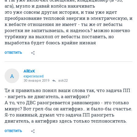
ага), музло и давай колёса накачивать
это уже совсем другая история, и там уже идет
преобразование тепловой энергии в электрическую, и
к вебасте отношения не имеет - ты же от вебасты
розетки не запитываешь, я надеюсь? можно конечно
турбинку на выхлоп от вебасты поставить, но
выработка будет боюсь крайне низкая
ОТВЕТИТЬ
AllExK
A
experienced
30 января 2019
ask22
Т,е я правильно понял ваши слова так, что задача ПП
- нагреть не двигатель, а антифриз?
А то, что ДВС разогревается равномерно - это только
минус? Вот грел-бы он антифриз.. и было-бы счастье.
Я-то наивный, думал что задача ПП разогреть
двигатель, а антифриз здесь только теплоноситель.
ОТВЕТИТЬ