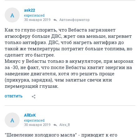
ask22
A
experienced
30 января 2019
Автоинформатор
Как то глупо спорить, что Вебаста загрязняет
атмосферу больше ДВС, жрет она меньше, нагревает
только антифриз. ДВС, чтоб нагреть антифриз до
такой же температуры потратит больше топлива, но
сделает это быстрее.
Минус у Вебасты только в акумуляторе, при морозах
за -30, не факт, что после Вебасты хватит энергии на
заведение двигателя, хотя это решить проще
(прикурка, зарядка), чем залитые свечи или
перемерзщий глушак.
ОТВЕТИТЬ
AllExK
A
experienced
30 января 2019
Alex_B
"Шевеление холодного масла" - приводит к его