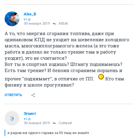
Alex_B
v.i.p.
30 января 2019
AllExK
А то, что энергия сгорания топлива, даже при
одинаковом КПД не уходит на шевеление холодного
масла, многокиллограмогого железа (а это тоже
работа и далеко не только трение там в работу
уходит), это не считается?
Вот ты в спортзал ходишь? Штангу поднимаешь?
Есть там трение? И бензин сгоранием поршень и
прочее "поднимает", в отличие от ПП.
Кто там
физику в школе прогуливал?
ОТВЕТИТЬ
Эгоист
Э
v.i.p.
30 января 2019
Сэймэй
я рядом ни одного гаража за 50 тыщ не нашёл