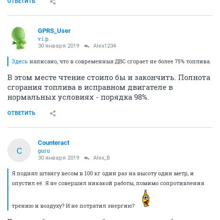
ОТВЕТИТЬ
GPRS_User
v.i.p.
30 января 2019
Alex1234
Здесь
написано, что в современных ДВС сгорает не более 75% топлива.
В этом месте чтение стоило бы и закончить. Полнота
сгорания топлива в исправном двигателе в
нормальных условиях - порядка 98%.
ОТВЕТИТЬ
Counteract
C
guru
30 января 2019
Alex_B
Я поднял штангу весом в 100 кг один раз на высоту один метр, и
опустил её. Я не совершил никакой работы, помимо сопротивления
трению и воздуху? И не потратил энергию?