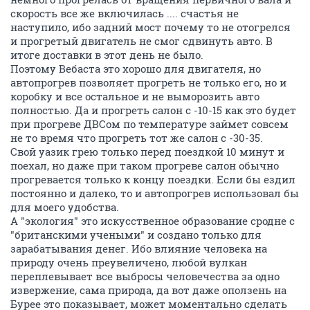
скорость все же включилась .... счастья не
наступило, ибо задний мост почему то не отогрелся
и прогретый двигатель не смог сдвинуть авто. В
итоге доставки в этот день не было.
Поэтому Вебаста это хорошо для двигателя, но
автопрогрев позволяет прогреть не только его, но и
коробку и все остальное и не выморозить авто
полностью. Да и прогреть салон с -10-15 как это будет
при прогреве ДВСом по температуре займет совсем
не то время что прогреть тот же салон с -30-35.
Свой уазик грею только перед поездкой 10 минут и
поехал, но даже при таком прогреве салон обычно
прогревается только к концу поездки. Если бы ездил
постоянно и далеко, то и автопрогрев использовал бы
для моего удобства.
А "экология" это искусственное образование сродне с
"британскими учеными" и создано только для
зарабатывания денег. Ибо влияние человека на
природу очень преувеличено, любой вулкан
переплевывает все выбросы человечества за одно
извержение, сама природа, да вот даже оползень на
Бурее это показывает, может моментально сделать