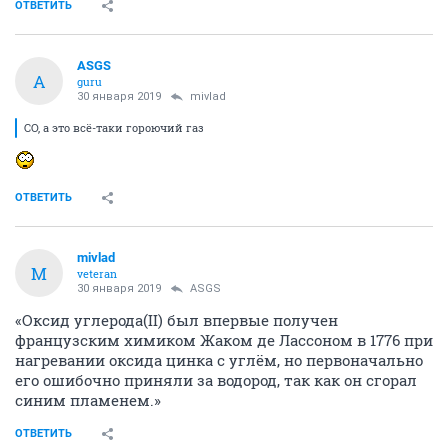
ОТВЕТИТЬ
ASGS
A
guru
30 января 2019
mivlad
CO, а это всё-таки гороючий газ
ОТВЕТИТЬ
mivlad
M
veteran
30 января 2019
ASGS
«Оксид углерода(II) был впервые получен
французским химиком Жаком де Лассоном в 1776 при
нагревании оксида цинка с углём, но первоначально
его ошибочно приняли за водород, так как он сгорал
синим пламенем.»
ОТВЕТИТЬ