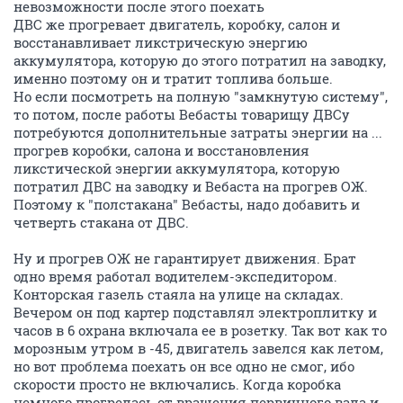
невозможности после этого поехать
ДВС же прогревает двигатель, коробку, салон и
восстанавливает ликстрическую энергию
аккумулятора, которую до этого потратил на заводку,
именно поэтому он и тратит топлива больше.
Но если посмотреть на полную "замкнутую систему",
то потом, после работы Вебасты товарищу ДВСу
потребуются дополнительные затраты энергии на ...
прогрев коробки, салона и восстановления
ликстической энергии аккумулятора, которую
потратил ДВС на заводку и Вебаста на прогрев ОЖ.
Поэтому к "полстакана" Вебасты, надо добавить и
четверть стакана от ДВС.
Ну и прогрев ОЖ не гарантирует движения. Брат
одно время работал водителем-экспедитором.
Конторская газель стаяла на улице на складах.
Вечером он под картер подставлял электроплитку и
часов в 6 охрана включала ее в розетку. Так вот как то
морозным утром в -45, двигатель завелся как летом,
но вот проблема поехать он все одно не смог, ибо
скорости просто не включались. Когда коробка
немного прогрелась от вращения первичного вала и