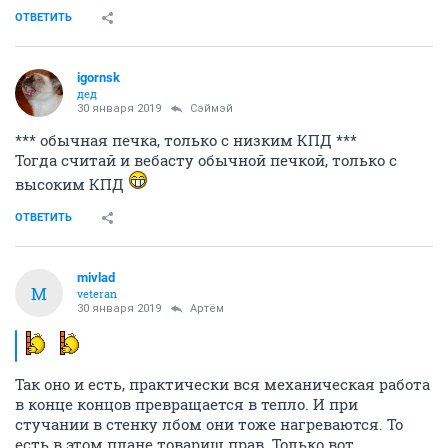
ОТВЕТИТЬ
igornsk
дед
30 января 2019
Сэймэй
*** обычная печка, только с низким КПД ***
Тогда считай и вебасту обычной печкой, только с
высоким КПД
ОТВЕТИТЬ
mivlad
M
veteran
30 января 2019
Артём
Так оно и есть, практически вся механическая работа
в конце концов превращается в тепло. И при
стучании в стенку лбом они тоже нагреваются. То
есть в этом плане товарищ прав. Только вот