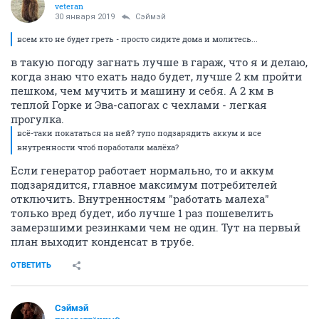
veteran
30 января 2019
Сэймэй
всем кто не будет греть - просто сидите дома и молитесь...
в такую погоду загнать лучше в гараж, что я и делаю,
когда знаю что ехать надо будет, лучше 2 км пройти
пешком, чем мучить и машину и себя. А 2 км в
теплой Горке и Эва-сапогах с чехлами - легкая
прогулка.
всё-таки покататься на ней? тупо подзарядить аккум и все
внутренности чтоб поработали малёха?
Если генератор работает нормально, то и аккум
подзарядится, главное максимум потребителей
отключить. Внутренностям "работать малеха"
только вред будет, ибо лучше 1 раз пошевелить
замерзшими резинками чем не один. Тут на первый
план выходит конденсат в трубе.
ОТВЕТИТЬ
Сэймэй