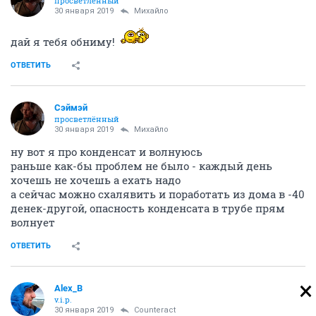
просветлённый
30 января 2019
Михайло
дай я тебя обниму!
ОТВЕТИТЬ
Сэймэй
просветлённый
30 января 2019
Михайло
ну вот я про конденсат и волнуюсь
раньше как-бы проблем не было - каждый день
хочешь не хочешь а ехать надо
а сейчас можно схалявить и поработать из дома в -40
денек-другой, опасность конденсата в трубе прям
волнует
ОТВЕТИТЬ
Alex_B
v.i.p.
30 января 2019
Counteract