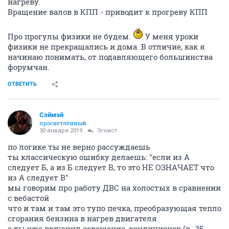
нагреву.
Вращение валов в КПП - приводит к прогреву КПП
Про прогулы физики не будем.
У меня уроки
физики не прекращались и дома. В отличие, как я
начинаю понимать, от подавляющего большинства
форумчан.
ОТВЕТИТЬ
Сэймэй
просветлённый
30 января 2019
Эгоист
по логике ты не верно рассуждаешь
ты классическую ошибку делаешь: "если из А
следует Б, а из Б следует В, то это НЕ ОЗНАЧАЕТ что
из А следует В"
мы говорим про работу ДВС на холостых в сравнении
с вебастой
что и там и там это тупо печка, преобразующая тепло
сгорания бензина в нагрев двигателя
а ты уже включил освещение, кондиционер (в -35,