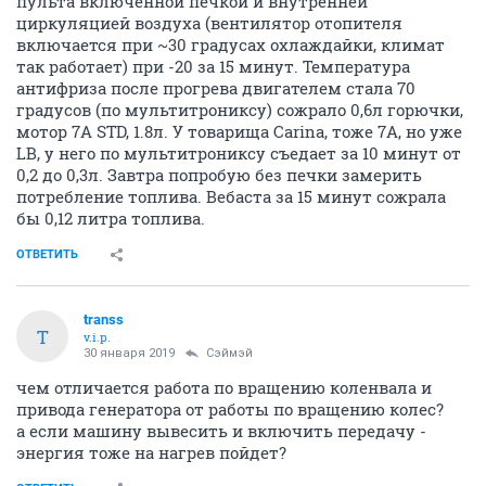
пульта включенной печкой и внутренней
циркуляцией воздуха (вентилятор отопителя
включается при ~30 градусах охлаждайки, климат
так работает) при -20 за 15 минут. Температура
антифриза после прогрева двигателем стала 70
градусов (по мультитрониксу) сожрало 0,6л горючки,
мотор 7А STD, 1.8л. У товарища Carina, тоже 7A, но уже
LB, у него по мультитрониксу съедает за 10 минут от
0,2 до 0,3л. Завтра попробую без печки замерить
потребление топлива. Вебаста за 15 минут сожрала
бы 0,12 литра топлива.
ОТВЕТИТЬ
transs
T
v.i.p.
30 января 2019
Сэймэй
чем отличается работа по вращению коленвала и
привода генератора от работы по вращению колес?
а если машину вывесить и включить передачу -
энергия тоже на нагрев пойдет?