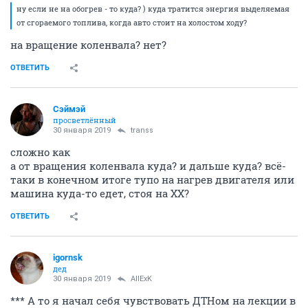
ну если не на обогрев - то куда? ) куда тратится энергия выделяемая
от сгораемого топлива, когда авто стоит на холостом ходу?
на вращение коленвала? нет?
ОТВЕТИТЬ
Сэймэй
просветлённый
30 января 2019
transs
сложно как
а от вращения коленвала куда? и дальше куда? всё-
таки в конечном итоге тупо на нагрев двигателя или
машина куда-то едет, стоя на ХХ?
ОТВЕТИТЬ
igornsk
дед
30 января 2019
AllExK
*** А то я начал себя чувствовать ДТНом на лекции в