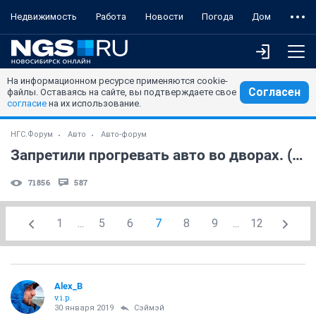
Недвижимость
Работа
Новости
Погода
Дом
На информационном ресурсе применяются cookie-
Согласен
файлы. Оставаясь на сайте, вы подтверждаете свое
согласие
на их использование.
НГС.Форум
Авто
Авто-форум
Запретили прогревать авто во дворах. (часть 2)
71856
587
1
...
5
6
7
8
9
...
12
Alex_B
v.i.p.
30 января 2019
Сэймэй