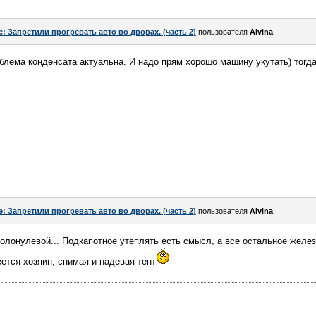
e: Запретили прогревать авто во дворах. (часть 2)
пользователя
Alvina
облема конденсата актуальна. И надо прям хорошо машину укутать) тогда
e: Запретили прогревать авто во дворах. (часть 2)
пользователя
Alvina
колонулевой... Подкапотное утеплять есть смысл, а все остальное желез
реется хозяин, снимая и надевая тент