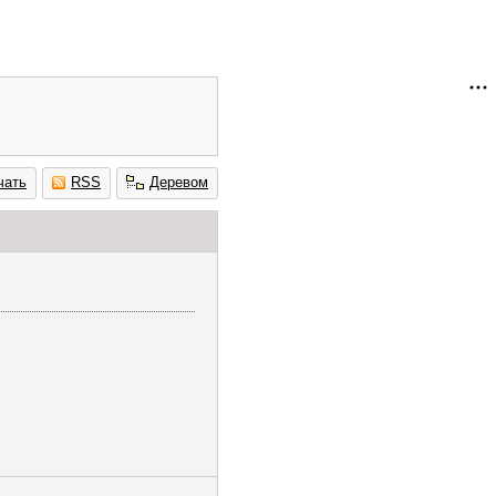
чать
RSS
Деревом