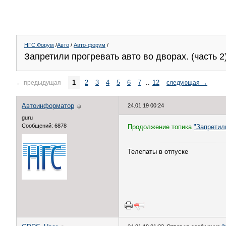
НГС.Форум
/
Авто
/
Авто-форум
/
Запретили прогревать авто во дворах. (часть 2
1
2
3
4
5
6
7
..
12
←
предыдущая
следующая
→
Автоинформатор
24.01.19 00:24
guru
Сообщений: 6878
Продолжение топика
"Запретил
Телепаты в отпуске