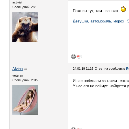
activist
Сообщений: 283
Пока вы тут, там - вон как.
Девушка, автомобиль, мороз −5
Alvina
24.01.19 11:16
Ответ на сообщение
R
veteran
Сообщений: 2915
И все побежали за таким тентом
У нас его не поймут, найдутся у