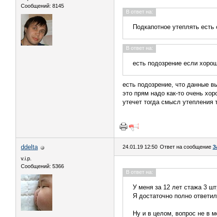
Сообщений: 8145
В ответ на:
Подкапотное утеплять есть 
В ответ на:
есть подозрение если хорошо
есть подозрение, что данные в
это прям надо как-то очень хор
утечет тогда смысл утепления 
ddelta
24.01.19 12:50
Ответ на сообщение
З
v.i.p.
Сообщений: 5366
В ответ на:
У меня за 12 лет стажа 3 ш
Я достаточно полно ответил
Ну и в целом, вопрос не в 