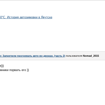
0°С. История автозимовки в Якутске
e: Запретили прогревать авто во дворах. (часть 2)
пользователя
Nomad_2015
)))
мники порвать его ))