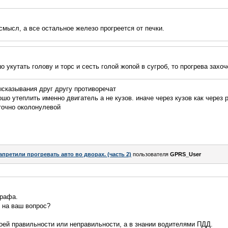
смысл, а все остальное железо прогреется от печки.
 укутать голову и торс и сесть голой жопой в сугроб, то прогрева захоч
ысказывания друг другу противоречат
ошо утеплить именно двигатель а не кузов. иначе через кузов как через
точно околонулевой
апретили прогревать авто во дворах. (часть 2)
пользователя
GPRS_User
трафа.
 на ваш вопрос?
моей правильности или неправильности, а в знании водителями ПДД.