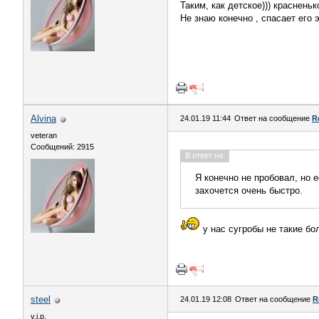
Таким, как детское))) красненьк
Не знаю конечно , спасает его э
Alvina
24.01.19 11:44
Ответ на сообщение
R
veteran
Сообщений: 2915
В ответ на:
Я конечно не пробовал, но е
захочется очень быстро.
у нас сугробы не такие бол
steel
24.01.19 12:08
Ответ на сообщение
R
v.i.p.