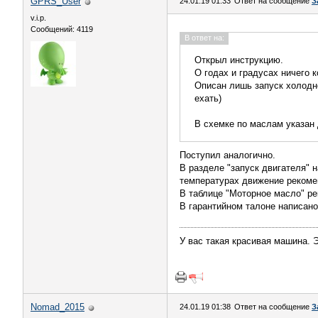
GPRS_User
24.01.19 01:33
Ответ на сообщение
З
v.i.p.
Сообщений: 4119
В ответ на:
Открыл инструкцию.
О годах и градусах ничего к
Описан лишь запуск холодно
ехать)
В схемке по маслам указан 
Поступил аналогично.
В разделе "запуск двигателя" н
температурах движение рекомен
В таблице "Моторное масло" ре
В гарантийном талоне написано
У вас такая красивая машина. 
Nomad_2015
24.01.19 01:38
Ответ на сообщение
З