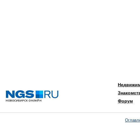
Недвижи
Знакомст
Форум
Оглавл