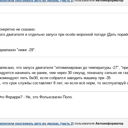
апретили прогревать авто во дворах. (часть 2)
пользователя
Автоинформатор
онкретно не сказано.
го двигателя и отдельно запуск при особо морозной погоде (Дать пораб
диапазон "ниже -29".
аписано, что запуск двигателя "оптимизирован до температуры -27", "пр
дуется начинать не ранее, чем через 30 секунд, поначалу сильно не газ
комендуют лить 0w30, если собрался заводить машину при -35
, что срок службы составляет 8 лет, но если всё норм, то эксплуатируй
Это Ферарри? - Не, это Фольксваген Поло.
апретили прогревать авто во дворах. (часть 2)
пользователя
Автоинформатор