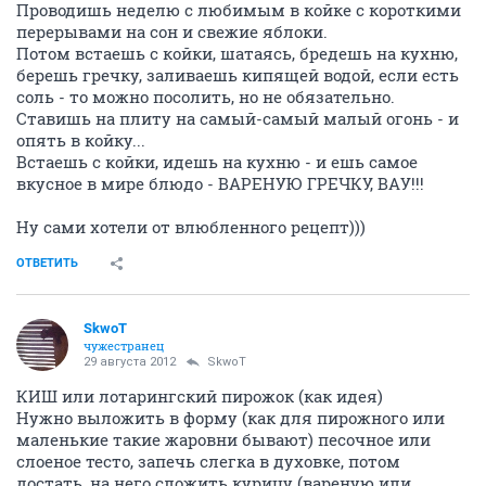
Проводишь неделю с любимым в койке с короткими
перерывами на сон и свежие яблоки.
Потом встаешь с койки, шатаясь, бредешь на кухню,
берешь гречку, заливаешь кипящей водой, если есть
соль - то можно посолить, но не обязательно.
Ставишь на плиту на самый-самый малый огонь - и
опять в койку...
Встаешь с койки, идешь на кухню - и ешь самое
вкусное в мире блюдо - ВАРЕНУЮ ГРЕЧКУ, ВАУ!!!
Ну сами хотели от влюбленного рецепт)))
ОТВЕТИТЬ
SkwоT
чужестранец
29 августа 2012
SkwоT
КИШ или лотарингский пирожок (как идея)
Нужно выложить в форму (как для пирожного или
маленькие такие жаровни бывают) песочное или
слоеное тесто, запечь слегка в духовке, потом
достать, на него сложить курицу (вареную или