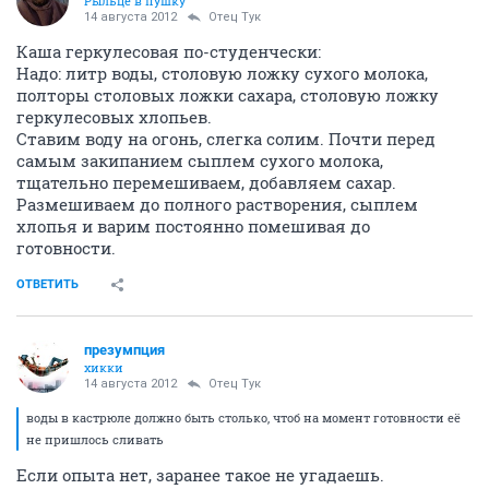
Рыльце в пушку
14 августа 2012
Отец Тук
Каша геркулесовая по-студенчески:
Надо: литр воды, столовую ложку сухого молока,
полторы столовых ложки сахара, столовую ложку
геркулесовых хлопьев.
Ставим воду на огонь, слегка солим. Почти перед
самым закипанием сыплем сухого молока,
тщательно перемешиваем, добавляем сахар.
Размешиваем до полного растворения, сыплем
хлопья и варим постоянно помешивая до
готовности.
ОТВЕТИТЬ
презумпция
хикки
14 августа 2012
Отец Тук
воды в кастрюле должно быть столько, чтоб на момент готовности её
не пришлось сливать
Если опыта нет, заранее такое не угадаешь.