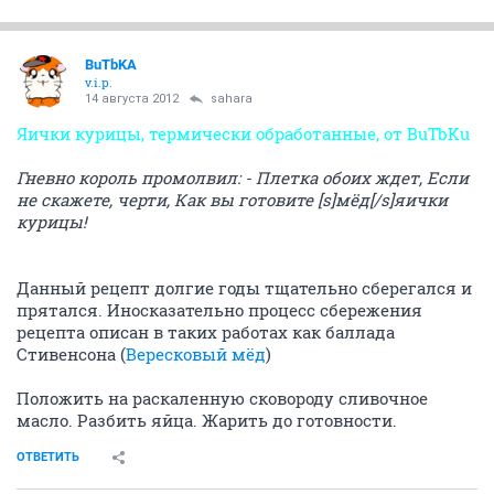
BuTbKA
v.i.p.
14 августа 2012
sahara
Яички курицы, термически обработанные, от BuTbKu
Гневно король промолвил: - Плетка обоих ждет, Если
не скажете, черти, Как вы готовите [s]мёд[/s]яички
курицы!
Данный рецепт долгие годы тщательно сберегался и
прятался. Иносказательно процесс сбережения
рецепта описан в таких работах как баллада
Стивенсона (
Вересковый мёд
)
Положить на раскаленную сковороду сливочное
масло. Разбить яйца. Жарить до готовности.
ОТВЕТИТЬ