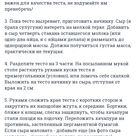
важен для качества теста, не вздумайте им
пренебречь!
3. Пока тесто вызревает, приготовить начинку. Сыр (я
брала сулугуни) натереть на мелкой терке. Добавить
в сыр четверть стакана оставшегося молока (или
одно-два яйца, я с яйцами делала) и размешать до
однородной массы. Должна получиться густая масса,
практически не текущая.
4. Разделите тесто на 3 части. На посыпанном мукой
столе растянуть руками куски теста в
прямоугольники (условно), или помочь себе скалкой.
Выложить на тесто начинку из сыра, отступая от
края на 2 см.
5. Руками сложить края теста с коротких сторон и
закрутить их наподобие жгута, к середине. Бортики,
ближе к концам, слегка защипнуть, чтобы хачапури
стали походи на лодочку. Переложить хачапури на
противень, застеленный пергаментной бумагой.
Если сыра маловато - добавьте еще (на фото сыра