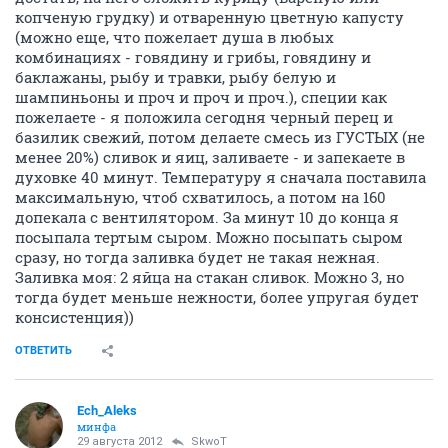
копченую грудку) и отваренную цветную капусту
(можно еще, что пожелает душа в любых
комбинациях - говядину и грибы, говядину и
баклажаны, рыбу и травки, рыбу белую и
шампиньоны и проч и проч и проч.), специи как
пожелаете - я положила сегодня черный перец и
базилик свежий, потом делаете смесь из ГУСТЫХ (не
менее 20%) сливок и яиц, заливаете - и запекаете в
духовке 40 минут. Температуру я сначала поставила
максимальную, чтоб схватилось, а потом на 160
допекала с вентилятором. За минут 10 до конца я
посыпала тертым сыром. Можно посыпать сыром
сразу, но тогда заливка будет не такая нежная.
Заливка моя: 2 яйца на стакан сливок. Можно 3, но
тогда будет меньше нежности, более упругая будет
консистенция))
ОТВЕТИТЬ
Ech_Aleks
минфа
29 августа 2012
SkwоT