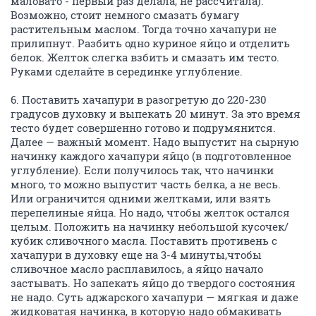
маловато - первый раз делала, не рассчитала).
Возможно, стоит немного смазать бумагу
растительным маслом. Тогда точно хачапури не
прилипнут. Разбить одно куриное яйцо и отделить
белок. Желток слегка взбить и смазать им тесто.
Руками сделайте в серединке углубление.
6. Поставить хачапури в разогретую до 220-230
градусов духовку и выпекать 20 минут. За это время
тесто будет совершенно готово и подрумянится.
Далее — важный момент. Надо выпустит на сырную
начинку каждого хачапури яйцо (в подготовленное
углубление). Если получилось так, что начинки
много, то можно выпустит часть белка, а не весь.
Или ограничится одними желтками, или взять
перепелиные яйца. Но надо, чтобы желток остался
целым. Положить на начинку небольшой кусочек/
кубик сливочного масла. Поставить противень с
хачапури в духовку еще на 3-4 минуты,чтобы
сливочное масло расплавилось, а яйцо начало
застывать. Но запекать яйцо до твердого состояния
не надо. Суть аджарского хачапури — мягкая и даже
жидковатая начинка, в которую надо обмакивать