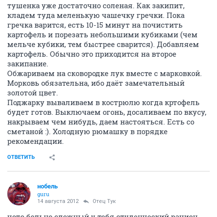
тушенка уже достаточно соленая. Как закипит,
кладем туда меленькую чашечку гречки. Пока
гречка варится, есть 10-15 минут на почистить
картофель и порезать небольшими кубиками (чем
мельче кубики, тем быстрее сварится). Добавляем
картофель. Обычно это приходится на второе
закипание.
Обжариваем на сковородке лук вместе с марковкой.
Морковь обязательна, ибо даёт замечательный
золотой цвет.
Поджарку вываливаем в кострюлю когда кртофель
будет готов. Выключаем огонь, досаливаем по вкусу,
накрываем чем нибудь, даем настояться. Есть со
сметаной :). Холодную рюмашку в порядке
рекомендации.
ОТВЕТИТЬ
нобель
guru
14 августа 2012
Отец Тук
чото больно сложный у тебя студенческий рацион.