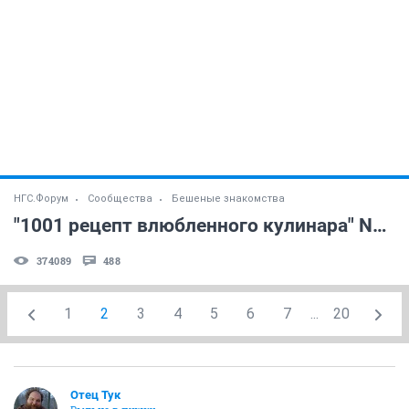
НГС.Форум
Сообщества
Бешеные знакомства
"1001 рецепт влюбленного кулинара" NF!!!!
374089
488
1
2
3
4
5
6
7
...
20
Отец Тук