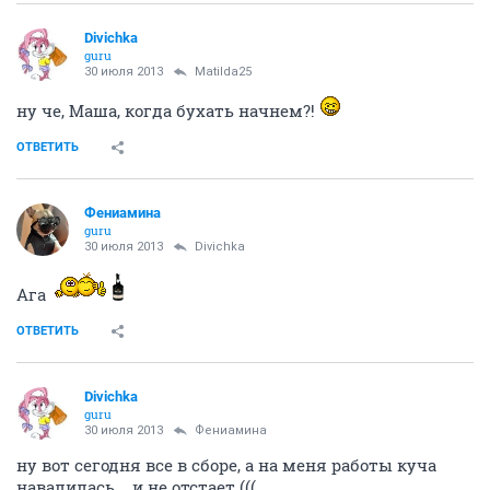
Divichka
guru
30 июля 2013
Matilda25
ну че, Маша, когда бухать начнем?!
ОТВЕТИТЬ
Фениамина
guru
30 июля 2013
Divichka
Ага
ОТВЕТИТЬ
Divichka
guru
30 июля 2013
Фениамина
ну вот сегодня все в сборе, а на меня работы куча
навалилась... и не отстает (((