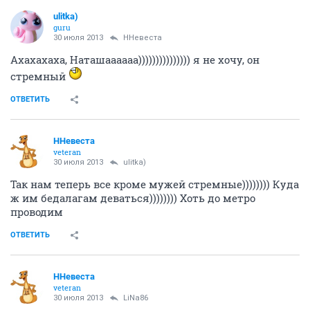
ulitka)
guru
30 июля 2013
ННевеста
Ахахахаха, Наташаааааа))))))))))))))) я не хочу, он
стремный
ОТВЕТИТЬ
ННевеста
veteran
30 июля 2013
ulitka)
Так нам теперь все кроме мужей стремные)))))))) Куда
ж им бедалагам деваться)))))))) Хоть до метро
проводим
ОТВЕТИТЬ
ННевеста
veteran
30 июля 2013
LiNa86