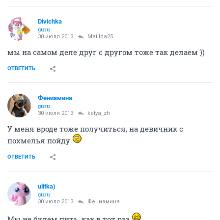
Divichka
guru
30 июля 2013
Matilda25
мы на самом деле друг с другом тоже так делаем ))
ОТВЕТИТЬ
Фениамина
guru
30 июля 2013
katya_zh
У меня вроде тоже получиться, на девичник с
похмелья пойду
ОТВЕТИТЬ
ulitka)
guru
30 июля 2013
Фениамина
Мы не будем пить, как в тот раз