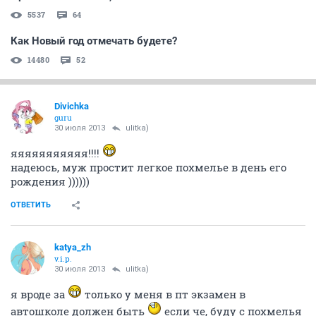
5537
64
Как Новый год отмечать будете?
14480
52
Divichka
guru
30 июля 2013
ulitka)
яяяяяяяяяяя!!!!
надеюсь, муж простит легкое похмелье в день его
рождения ))))))
ОТВЕТИТЬ
katya_zh
v.i.p.
30 июля 2013
ulitka)
я вроде за
только у меня в пт экзамен в
автошколе должен быть
если че, буду с похмелья