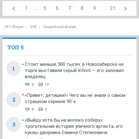
1
...
5
6
7
8
9
...
21
НГС.Форум
SHE
Свадебный форум
ТОП 5
Стоит меньше 500 тысяч: в Новосибирске на
1
торги выставили серый Infiniti — его заложил
владелец
0
13
«Привет, детишки!» Чего вы не знали о самом
2
страшном сериале 90-х
0
3
«Выйду хотя бы на молоко соберу»:
3
трогательная история уличного артиста, его
куклы-дворника Семена Степановича