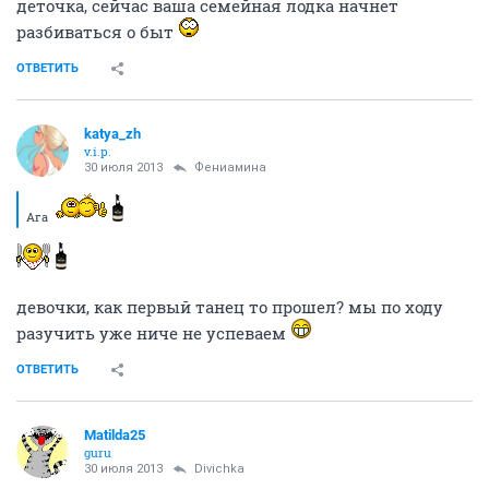
деточка, сейчас ваша семейная лодка начнет
разбиваться о быт
ОТВЕТИТЬ
katya_zh
v.i.p.
30 июля 2013
Фениамина
Ага
девочки, как первый танец то прошел? мы по ходу
разучить уже ниче не успеваем
ОТВЕТИТЬ
Matilda25
guru
30 июля 2013
Divichka