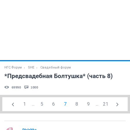
НГС.Форум
SHE
Свадебный форум
*Предсвадебная Болтушка* (часть 8)
69990
1000
1
...
5
6
7
8
9
...
21
Divichka