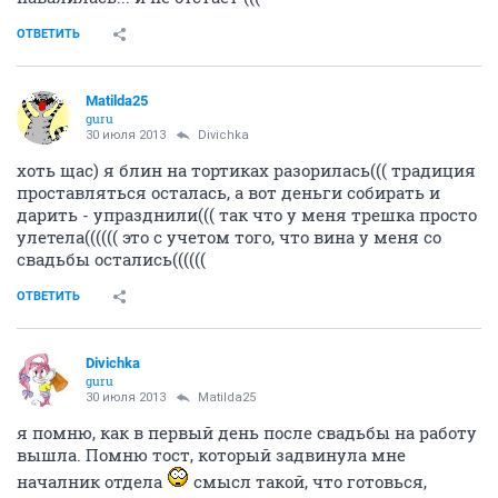
ОТВЕТИТЬ
Matilda25
guru
30 июля 2013
Divichka
хоть щас) я блин на тортиках разорилась((( традиция
проставляться осталась, а вот деньги собирать и
дарить - упразднили((( так что у меня трешка просто
улетела(((((( это с учетом того, что вина у меня со
свадьбы остались((((((
ОТВЕТИТЬ
Divichka
guru
30 июля 2013
Matilda25
я помню, как в первый день после свадьбы на работу
вышла. Помню тост, который задвинула мне
началник отдела
смысл такой, что готовься,