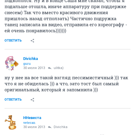
подкололся. Ну и в конце Саша мне сказал, чтобы я
подальше отошла, иначе аппаратуру при поддержке
снесем) Так что вместо красивого движения
пришлось назад отползать) Частично подружка
танец записала на видео, отправила его хореографу -
ей очень понравилось)))))))
ОТВЕТИТЬ
Divichka
guru
30 июля 2013
ulitka)
ну у нее на все такой взгляд пессимистичный ))) так
что я не обиделась ))) а что, зато тост был самый
оригинальный, который я запомнила )))
ОТВЕТИТЬ
ННевеста
veteran
30 июля 2013
Divichka