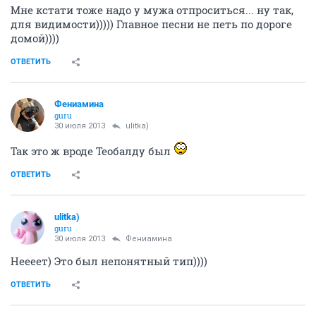
Мне кстати тоже надо у мужа отпроситься... ну так,
для видимости))))) Главное песни не петь по дороге
домой))))
ОТВЕТИТЬ
Фениамина
guru
30 июля 2013
ulitka)
Так это ж вроде Теобалду был
ОТВЕТИТЬ
ulitka)
guru
30 июля 2013
Фениамина
Неееет) Это был непонятный тип))))
ОТВЕТИТЬ