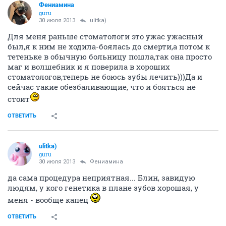
Фениамина
guru
30 июля 2013
ulitka)
Для меня раньше стоматологи это ужас ужасный
был,я к ним не ходила-боялась до смерти,а потом к
тетеньке в обычную больницу пошла,так она просто
маг и волшебник и я поверила в хороших
стоматологов,теперь не боюсь зубы лечить)))Да и
сейчас такие обезбаливающие, что и бояться не
стоит
ОТВЕТИТЬ
ulitka)
guru
30 июля 2013
Фениамина
да сама процедура неприятная... Блин, завидую
людям, у кого генетика в плане зубов хорошая, у
меня - вообще капец
ОТВЕТИТЬ