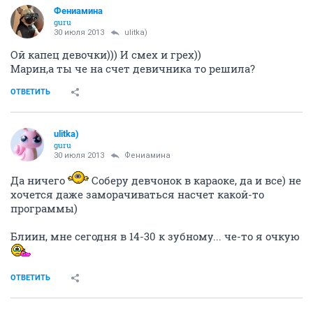
Фениамина
guru
30 июля 2013
ulitka)
Ой капец девочки))) И смех и грех))
Марин,а ты че на счет девичника то решила?
ОТВЕТИТЬ
ulitka)
guru
30 июля 2013
Фениамина
Да ничего
Соберу девчонок в караоке, да и все) не
хочется даже заморачиваться насчет какой-то
программы)
Блиин, мне сегодня в 14-30 к зубному... че-то я очкую
ОТВЕТИТЬ