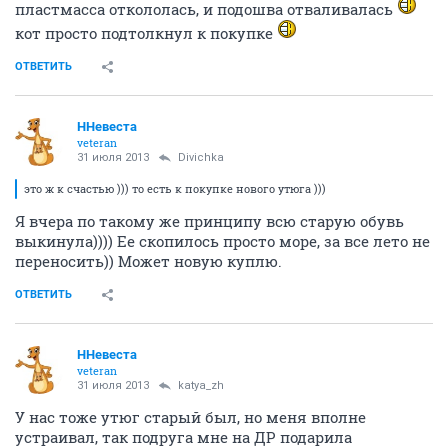
пластмасса откололась, и подошва отваливалась
кот просто подтолкнул к покупке
ОТВЕТИТЬ
ННевеста
veteran
31 июля 2013
Divichka
это ж к счастью ))) то есть к покупке нового утюга )))
Я вчера по такому же принципу всю старую обувь
выкинула)))) Ее скопилось просто море, за все лето не
переносить)) Может новую куплю.
ОТВЕТИТЬ
ННевеста
veteran
31 июля 2013
katya_zh
У нас тоже утюг старый был, но меня вполне
устраивал, так подруга мне на ДР подарила