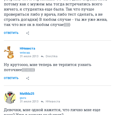
потому как с мужем мы тогда встречались всего
ничего, я студентка еще была. Так что лучше
провериться либо у врача, либо тест сделать, а не
строить догадки) В любом случае - ты же уже жена,
так что все ок в любом случае)))))
ОТВЕТИТЬ
ННевеста
veteran
31 июля 2013
Divichka
Ну крутоооо, мне теперь не терпится узнать
поточнее))))))))))
ОТВЕТИТЬ
Matilda25
guru
31 июля 2013
ННевеста
Девочки, мне одной кажется, что лично мне еще
рано? Или я моральный урод?