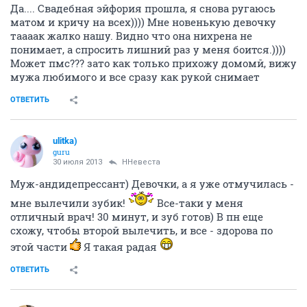
Да.... Свадебная эйфория прошла, я снова ругаюсь
матом и кричу на всех)))) Мне новенькую девочку
таааак жалко нашу. Видно что она нихрена не
понимает, а спросить лишний раз у меня боится.))))
Может пмс??? зато как только прихожу домомй, вижу
мужа любимого и все сразу как рукой снимает
ОТВЕТИТЬ
ulitka)
guru
30 июля 2013
ННевеста
Муж-андидепрессант) Девочки, а я уже отмучилась -
мне вылечили зубик!
Все-таки у меня
отличный врач! 30 минут, и зуб готов) В пн еще
схожу, чтобы второй вылечить, и все - здорова по
этой части
Я такая радая
ОТВЕТИТЬ