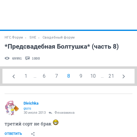
НГС.Форум
SHE
Свадебный форум
*Предсвадебная Болтушка* (часть 8)
69991
1000
1
...
6
7
8
9
10
...
21
Divichka
guru
30 июля 2013
Фениамина
третий сорт не брак
ОТВЕТИТЬ