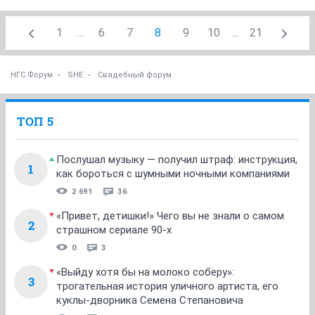
1
...
6
7
8
9
10
...
21
НГС.Форум
SHE
Свадебный форум
ТОП 5
Послушал музыку — получил штраф: инструкция,
1
как бороться с шумными ночными компаниями
2 691
36
«Привет, детишки!» Чего вы не знали о самом
2
страшном сериале 90-х
0
3
«Выйду хотя бы на молоко соберу»:
3
трогательная история уличного артиста, его
куклы-дворника Семена Степановича