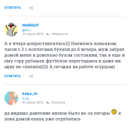
ОТВЕТИТЬ
Matilda25
guru
31 июля 2013
ННевеста
А я вчера допроставлялась))) Налилась коньяком,
часов с 3 с коллегами бухали до 6 вечера, муж забрал
домой меня в довольно бухом состоянии, так я еще и
ему гору рубашек-футболок перегладила и даже ни
одну не спалила))))) А сегодня на работе огурцом)
ОТВЕТИТЬ
katya_zh
v.i.p.
31 июля 2013
Divichka
да видимо давление низкое было из-за погоды
я
пока домой ехала, уже отрубалась