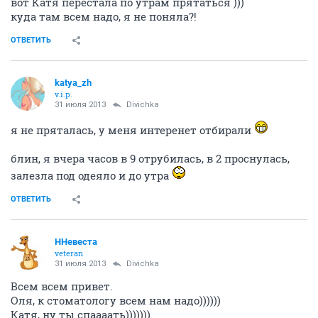
вот Катя перестала по утрам прятаться )))
куда там всем надо, я не поняла?!
ОТВЕТИТЬ
katya_zh
v.i.p.
31 июля 2013
Divichka
я не пряталась, у меня интеренет отбирали
блин, я вчера часов в 9 отрубилась, в 2 проснулась,
залезла под одеяло и до утра
ОТВЕТИТЬ
ННевеста
veteran
31 июля 2013
Divichka
Всем всем привет.
Оля, к стоматологу всем нам надо))))))
Катя, ну ты спаааать)))))))