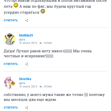
что организм отдохнувший и полон витаминов после
лета
А нам по-фиг, мы будем круглый год
усердно стараться
ОТВЕТИТЬ
Matilda25
guru
31 июля 2013
KVikki
Да!да! Лучше раков нету никого)))))) Мы очень
честные и искренние!))))))
ОТВЕТИТЬ
Divichka
guru
31 июля 2013
KVikki
собственно, у моего мужа такие же точно ))) поэтому
мы месяцок-два еще ждем.
ОТВЕТИТЬ