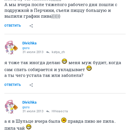
А мы вчера после тяжелого рабочего дня пошли с
подружкой в Перчини, съели пиццу большую и
выпили графин пива))))))
ОТВЕТИТЬ
Divichka
guru
31 июля 2013
katya_zh
я тоже так иногда делаю
меня муж будит, когда
сам спать собирается и укладывает
а ты чего устала так или заболела?
ОТВЕТИТЬ
Divichka
guru
31 июля 2013
ННевеста
а я в Шульце вчера была
правда пиво не пила..
пила чай