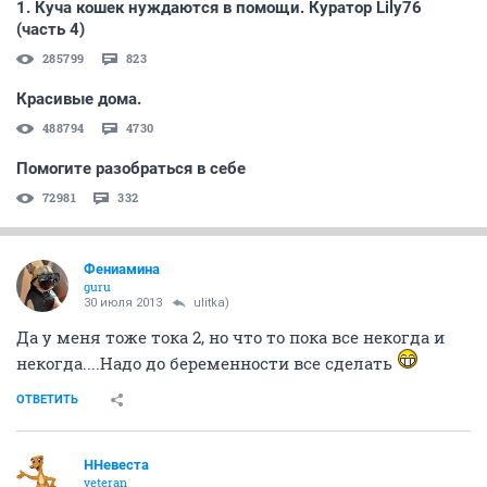
1. Куча кошек нуждаются в помощи. Куратор Lily76
(часть 4)
285799
823
Красивые дома.
488794
4730
Помогите разобраться в себе
72981
332
Фениамина
guru
30 июля 2013
ulitka)
Да у меня тоже тока 2, но что то пока все некогда и
некогда....Надо до беременности все сделать
ОТВЕТИТЬ
ННевеста
veteran