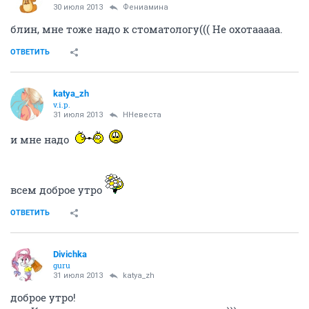
30 июля 2013
Фениамина
блин, мне тоже надо к стоматологу((( Не охотааааа.
ОТВЕТИТЬ
katya_zh
v.i.p.
31 июля 2013
ННевеста
и мне надо
всем доброе утро
ОТВЕТИТЬ
Divichka
guru
31 июля 2013
katya_zh
доброе утро!