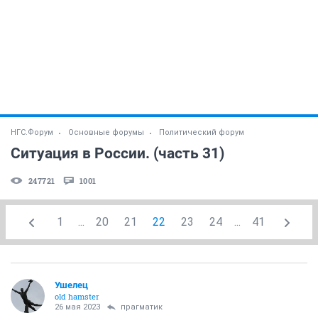
НГС.Форум
Основные форумы
Политический форум
Ситуация в России. (часть 31)
247721
1001
1
...
20
21
22
23
24
...
41
Ушелец
old hamster
26 мая 2023
прагматик