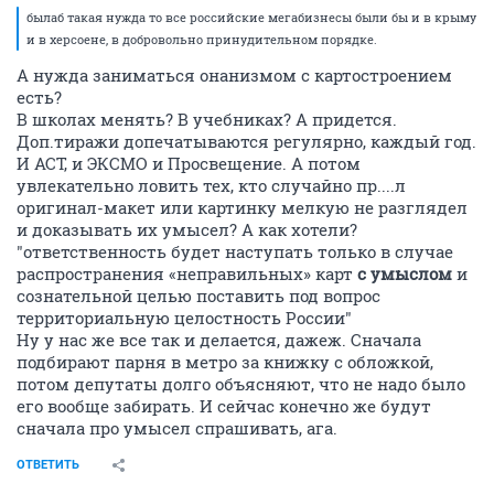
былаб такая нужда то все российские мегабизнесы были бы и в крыму
и в херсоене, в добровольно принудительном порядке.
А нужда заниматься онанизмом с картостроением
есть?
В школах менять? В учебниках? А придется.
Доп.тиражи допечатываются регулярно, каждый год.
И АСТ, и ЭКСМО и Просвещение. А потом
увлекательно ловить тех, кто случайно пр....л
оригинал-макет или картинку мелкую не разглядел
и доказывать их умысел? А как хотели?
"ответственность будет наступать только в случае
распространения «неправильных» карт
с умыслом
и
сознательной целью поставить под вопрос
территориальную целостность России"
Ну у нас же все так и делается, дажеж. Сначала
подбирают парня в метро за книжку с обложкой,
потом депутаты долго объясняют, что не надо было
его вообще забирать. И сейчас конечно же будут
сначала про умысел спрашивать, ага.
ОТВЕТИТЬ