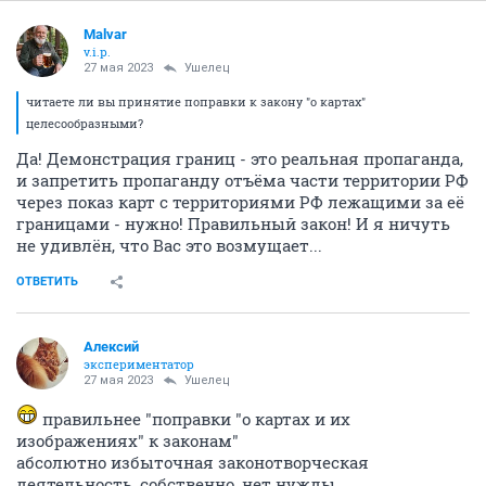
Malvar
v.i.p.
27 мая 2023
Ушелец
читаете ли вы принятие поправки к закону "о картах"
целесообразными?
Да! Демонстрация границ - это реальная пропаганда,
и запретить пропаганду отъёма части территории РФ
через показ карт с территориями РФ лежащими за её
границами - нужно! Правильный закон! И я ничуть
не удивлён, что Вас это возмущает...
ОТВЕТИТЬ
Алексий
экспериментатор
27 мая 2023
Ушелец
правильнее "поправки "о картах и их
изображениях" к законам"
абсолютно избыточная законотворческая
деятельность, собственно, нет нужды