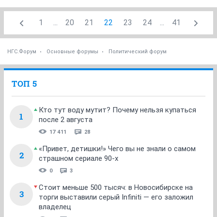
1
...
20
21
22
23
24
...
41
НГС.Форум
Основные форумы
Политический форум
ТОП 5
Кто тут воду мутит? Почему нельзя купаться
1
после 2 августа
17 411
28
«Привет, детишки!» Чего вы не знали о самом
2
страшном сериале 90-х
0
3
Стоит меньше 500 тысяч: в Новосибирске на
3
торги выставили серый Infiniti — его заложил
владелец