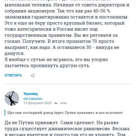
маленькая тележка. Начиная от совета директоров и
собрания акционеров. Так что как раз 40-50 %
экономики гарантированно останется в постоянном.
Это я еще не беру просто крупный бизнес, который
тоже категорически в России висит под
государственным правилом. Вы же ратовали за
госкап. Получите. В итоге процентов 70 просто
выправят, как надо. А оставшиеся 30 - никуда не
денутся.
Я вообще с сутью не играюсь, это вы упорно
пытаетесь пропихнуть другую суть.
ОТВЕТИТЬ
Ушелец
old hamster
15 февраля 2023
vran
Щаз еще последний довод будет, Путин прикажет, и все исполнят
Да не Путин прикажет. Сами сделают. На рынке
труда существует динамическое равновесие. Весьма
и весьма инертное и просто так его не уронить. Тем