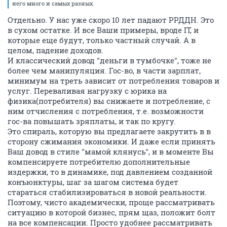
него много и самых разных.
Отдельно. У нас уже скоро 10 лет падают РРДДН. Это
в сухом остатке. И все Ваши примеры, вроде IT, и
которые еще будут, только частный случай. А в
целом, падение доходов.
И классический довод "деньги в тумбочке", тоже не
более чем манипуляция. Гос-во, в части зарплат,
минимум на треть зависит от потребления товаров и
услуг. Переваливая нагрузку с юрика на
физика(потребителя) вы снижаете и потребление, с
ним отчисления с потребления, т.е. возможности
гос-ва повышать зряплаты, и так по кругу.
Это спираль, которую вы предлагаете закрутить в в
сторону сжимания экономики. И даже если принять
Ваш довод в стиле "мамой клянусь", и в моменте Вы
компенсируете потребителю дополнительные
издержки, то в динамике, под давлением созданной
конъюнктуры, шаг за шагом система будет
стараться стабилизироваться в новой реальности.
Поэтому, чисто академически, проще рассматривать
ситуацию в которой бизнес, прям щаз, положит болт
на все компенсации. Просто удобнее рассматривать