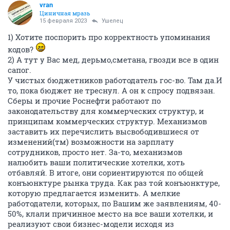
vran
Циничная мразь
15 февраля 2023
Ушелец
1) Хотите поспорить про корректность упоминания
кодов?
2) А тут у Вас мед, дерьмо,сметана, гвозди все в один
сапог.
У чистых бюджетников работодатель гос-во. Там да.И
то, пока бюджет не треснул. А он к спросу подвязан.
Сберы и прочие Роснефти работают по
законодательству для коммерческих структур, и
принципам коммерческих структур. Механизмов
заставить их перечислить высвободившиеся от
изменений(тм) возможности на зарплату
сотрудников, просто нет. За-то, механизмов
налюбить ваши политические хотелки, хоть
отбавляй. В итоге, они сориентируются по общей
конъюнктуре рынка труда. Как раз той конъюнктуре,
которую предлагается изменить. А мелкие
работодатели, которых, по Вашим же заявлениям, 40-
50%, клали причинное место на все ваши хотелки, и
реализуют свои бизнес-модели исходя из