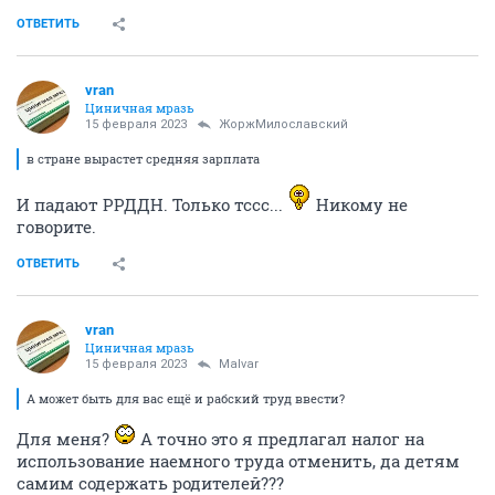
ОТВЕТИТЬ
vran
Циничная мразь
15 февраля 2023
ЖоржМилославский
в стране вырастет средняя зарплата
И падают РРДДН. Только тссс...
Никому не
говорите.
ОТВЕТИТЬ
vran
Циничная мразь
15 февраля 2023
Malvar
А может быть для вас ещё и рабский труд ввести?
Для меня?
А точно это я предлагал налог на
использование наемного труда отменить, да детям
самим содержать родителей???