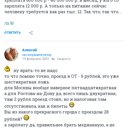
зряплата 600 000 р - 40 000 000 р. в месяц, у кого то
зарплата 12 000 р. А только на питание сейчас
человеку требуется как раз тыс. 12. Так что, так что...
/п.9/
ОТВЕТИТЬ
Алексий
экспериментатор
19 февраля 2023
Cварогъ
ну врать-то не надо
то что помню точно, проезд в ОТ - 6 рублей, это уже
шестикратная ложь
для Москвы вообще наверное пятнадцатикратная
а для Ростова-на-Дону да, всего лишь двукратная,
там 2 рубля проезд стоил, но и налоговая там
отсутствовала, как и билеты
Вы из какого прекрасного города с проездом 28
рублей?
а зарплату да, правильнее брать медианную, а не