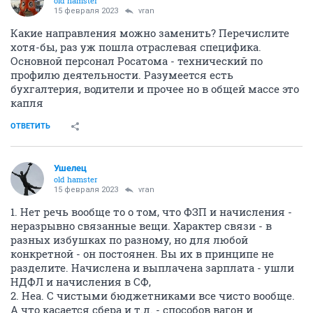
old hamster
15 февраля 2023
vran
Какие направления можно заменить? Перечислите
хотя-бы, раз уж пошла отраслевая специфика.
Основной персонал Росатома - технический по
профилю деятельности. Разумеется есть
бухгалтерия, водители и прочее но в общей массе это
капля
ОТВЕТИТЬ
Ушелец
old hamster
15 февраля 2023
vran
1. Нет речь вообще то о том, что ФЗП и начисления -
неразрывно связанные вещи. Характер связи - в
разных избушках по разному, но для любой
конкретной - он постоянен. Вы их в принципе не
разделите. Начислена и выплачена зарплата - ушли
НДФЛ и начисления в СФ,
2. Неа. С чистыми бюджетниками все чисто вообще.
А что касается сбера и т.д. - способов вагон и