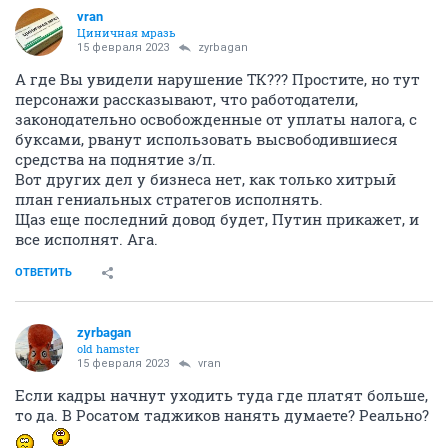
vran
Циничная мразь
15 февраля 2023
zyrbagan
А где Вы увидели нарушение ТК??? Простите, но тут
персонажи рассказывают, что работодатели,
законодательно освобожденные от уплаты налога, с
буксами, рванут использовать высвободившиеся
средства на поднятие з/п.
Вот других дел у бизнеса нет, как только хитрый
план гениальных стратегов исполнять.
Щаз еще последний довод будет, Путин прикажет, и
все исполнят. Ага.
ОТВЕТИТЬ
zyrbagan
old hamster
15 февраля 2023
vran
Если кадры начнут уходить туда где платят больше,
то да. В Росатом таджиков нанять думаете? Реально?