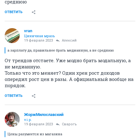
среднюю
ОТВЕТИТЬ
vran
Циничная мразь
19 февраля 2023
Алексий
а зарплату да, правильнее брать медианную, а не среднюю
От трендов отстаете. Уже модно брать модальную, а
не медианную.
Только что это меняет? Один хрен рост доходов
опередил рост цен в разы. А официальный вообще на
порядок.
ОТВЕТИТЬ
ЖоржМилославский
v.i.p.
19 февраля 2023
Cварогъ
Цены разумеется из магазина