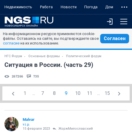
Недвижимость
Работа
Новости
Погода
Дом
На информационном ресурсе применяются cookie-
Согласен
файлы. Оставаясь на сайте, вы подтверждаете свое
согласие
на их использование.
НГС.Форум
Основные форумы
Политический форум
Ситуация в России. (часть 29)
267266
735
1
...
7
8
9
10
11
...
15
Malvar
v.i.p.
15 февраля 2023
ЖоржМилославский