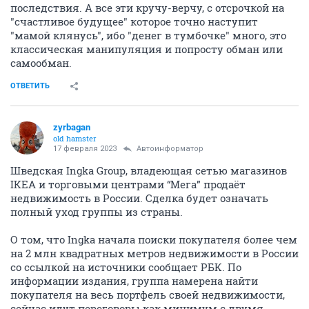
последствия. А все эти кручу-верчу, с отсрочкой на
"счастливое будущее" которое точно наступит
"мамой клянусь", ибо "денег в тумбочке" много, это
классическая манипуляция и попросту обман или
самообман.
ОТВЕТИТЬ
zyrbagan
old hamster
17 февраля 2023
Автоинформатор
Шведская Ingka Group, владеющая сетью магазинов
IKEA и торговыми центрами “Мега” продаёт
недвижимость в России. Сделка будет означать
полный уход группы из страны.
О том, что Ingka начала поиски покупателя более чем
на 2 млн квадратных метров недвижимости в России
со ссылкой на источники сообщает РБК. По
информации издания, группа намерена найти
покупателя на весь портфель своей недвижимости,
сейчас идут переговоры как минимум с двумя