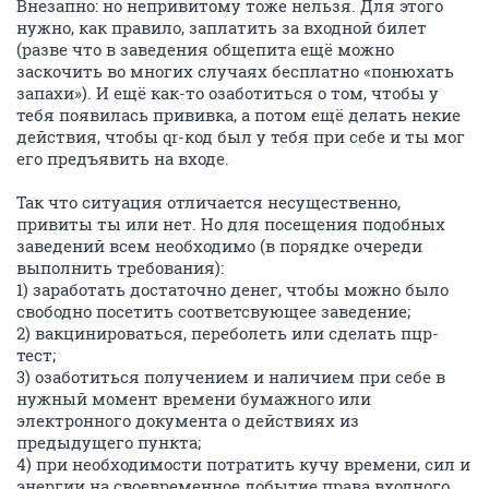
Внезапно: но непривитому тоже нельзя. Для этого
нужно, как правило, заплатить за входной билет
(разве что в заведения общепита ещё можно
заскочить во многих случаях бесплатно «понюхать
запахи»). И ещё как-то озаботиться о том, чтобы у
тебя появилась прививка, а потом ещё делать некие
действия, чтобы qr-код был у тебя при себе и ты мог
его предъявить на входе.
Так что ситуация отличается несущественно,
привиты ты или нет. Но для посещения подобных
заведений всем необходимо (в порядке очереди
выполнить требования):
1) заработать достаточно денег, чтобы можно было
свободно посетить соответсвующее заведение;
2) вакцинироваться, переболеть или сделать пцр-
тест;
3) озаботиться получением и наличием при себе в
нужный момент времени бумажного или
электронного документа о действиях из
предыдущего пункта;
4) при необходимости потратить кучу времени, сил и
энергии на своевременное добытие права входного