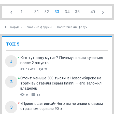
1
...
31
32
33
34
35
...
40
НГС.Форум
Основные форумы
Политический форум
ТОП 5
Кто тут воду мутит? Почему нельзя купаться
1
после 2 августа
17 411
28
Стоит меньше 500 тысяч: в Новосибирске на
2
торги выставили серый Infiniti — его заложил
владелец
0
13
«Привет, детишки!» Чего вы не знали о самом
3
страшном сериале 90-х