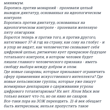
минимум.
Боролись против монархий - прозевали целый
выводок диктатур, основанных на идеологическом
контроле.
Боролись против диктатур, основанных на
идеологическом контроле - прозевали железную
пяту олигархии.
Борются теперь и против того, и против другого,
натягивают 37-й год на страну, как сову на глобус - и
в упор не видят, как человечество сковывает себя
цифровой цепью, ритмично кует прекрасное будущее
тотального контроля, в котором человек будет
лишен главного человеческого признака - иметь
свободу выбора между добром и злом.
Где новые сахаровы, которые призывают ограничить
сферу применения искусственного интеллекта? Где
новые хельсинские группы, которые уже пишут
всемирные декларации о сдерживании угрозы
цифрового тоталитаризма? Их нет. Илон Маск вон
только вякает что-то, но он явно не сахаров.
Все-таки пора на ЗОЖ переходить. 21-й век обещает
быть интересным, нельзя пропустить такое