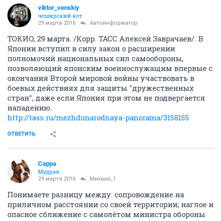
viktor_venskiy
чеширский кот
29 марта 2016
Автоинформатор
ТОКИО, 29 марта. /Корр. ТАСС Алексей Заврачаев/. В
Японии вступил в силу закон о расширении
полномочий национальных сил самообороны,
позволяющий японским военнослужащим впервые с
окончания Второй мировой войны участвовать в
боевых действиях для защиты "дружественных
стран", даже если Япония при этом не подвергается
нападению.
http://tass.ru/mezhdunarodnaya-panorama/3158155
ОТВЕТИТЬ
Сарра
Мудрая
29 марта 2016
Михаил_1
Понимаете разницу между: сопровождение на
приличном расстоянии со своей территории; наглое и
опасное сближение с самолётом министра обороны