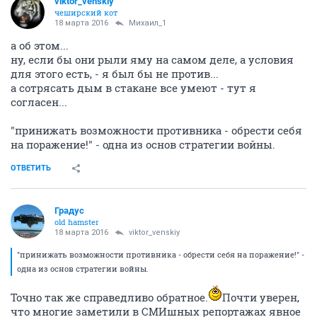
viktor_venskiy
чеширский кот
18 марта 2016
Михаил_1
а об этом...
ну, если бы они рыли яму на самом деле, а условия
для этого есть, - я был бы не против...
а сотрясать дым в стакане все умеют - тут я
согласен...
"принижать возможности противника - обрести себя
на поражение!" - одна из основ стратегии войны.
ОТВЕТИТЬ
Градус
old hamster
18 марта 2016
viktor_venskiy
"принижать возможности противника - обрести себя на поражение!" -
одна из основ стратегии войны.
Точно так же справедливо обратное.
Почти уверен,
что многие заметили в СМИшных репортажах явное