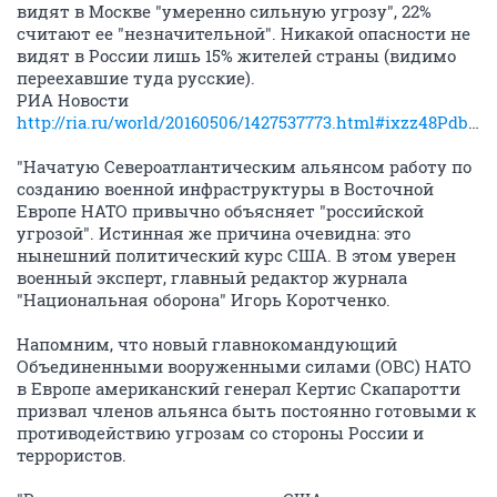
видят в Москве "умеренно сильную угрозу", 22%
считают ее "незначительной". Никакой опасности не
видят в России лишь 15% жителей страны (видимо
переехавшие туда русские).
РИА Новости
http://ria.ru/world/20160506/1427537773.html#ixzz48PdbQVZo
"Начатую Североатлантическим альянсом работу по
созданию военной инфраструктуры в Восточной
Европе НАТО привычно объясняет "российской
угрозой". Истинная же причина очевидна: это
нынешний политический курс США. В этом уверен
военный эксперт, главный редактор журнала
"Национальная оборона" Игорь Коротченко.
Напомним, что новый главнокомандующий
Объединенными вооруженными силами (ОВС) НАТО
в Европе американский генерал Кертис Скапаротти
призвал членов альянса быть постоянно готовыми к
противодействию угрозам со стороны России и
террористов.