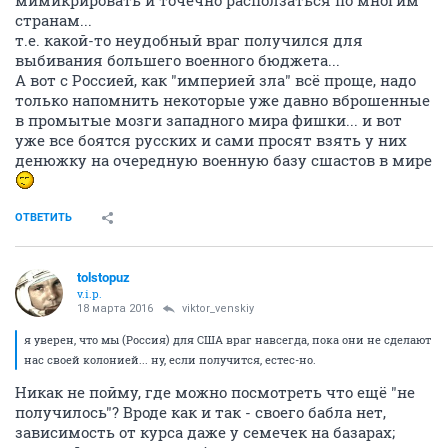
мимикрировать и точечно расползаться по многим
странам...
т.е. какой-то неудобный враг получился для
выбивания большего военного бюджета...
А вот с Россией, как "империей зла" всё проще, надо
только напомнить некоторые уже давно вброшенные
в промытые мозги западного мира фишки... и вот
уже все боятся русских и сами просят взять у них
денюжку на очередную военную базу сшастов в мире
ОТВЕТИТЬ
tolstopuz
v.i.p.
18 марта 2016
viktor_venskiy
я уверен, что мы (Россия) для США враг навсегда, пока они не сделают
нас своей колонией... ну, если получится, естес-но.
Никак не пойму, где можно посмотреть что ещё "не
получилось"? Вроде как и так - своего бабла нет,
зависимость от курса даже у семечек на базарах;