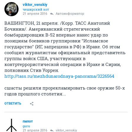
viktor_venskiy
чеширский кот
21 апреля 2016
Автоинформатор
ВАШИНГТОН, 21 апреля. /Корр. ТАСС Анатолий
Бочинин/. Американский стратегический
бомбардировщик B-52 впервые нанес удар по
позициям боевиков группировки "Исламское
государство" (ИГ, запрещена в РФ) в Ираке. Об этом
сообщил журналистам официальный представитель
группы войск США, участвующих в
контртеррористической операции в Ираке и Сирии,
полковник Стив Уоррен.
http://tass.ru/mezhdunarodnaya-panorama/3226564
сшасты решили прорекламировать свое оружие 50-х
годов прошлого столетия...
ОТВЕТИТЬ
пилот
guru
21 апреля 2016
viktor_venskiy