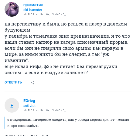
прагматик
old hamster
20 мая 2016
Михаил_1
на перспективу и была, но рельса и лазер в далеком
будующем.
у калибра и томагавка одно предназначение, и то что
наши ставят калибр на катера однозначный прорыв.
если бы они не пиарили свою армию как первую в
мире, за ними никто бы не следил, а так "уж
извените".
еще новая инфа, ф35 не летает без перезагрузки
систем...а если в воздухе зависнет?
ОТВЕТИТЬ
EGrieg
E
activist
20 мая 2016
Михаил_1
с нездоровым интересом следить, как у соседа корова дохнет - можно
и про свою забыть.
своя уже того...угу...