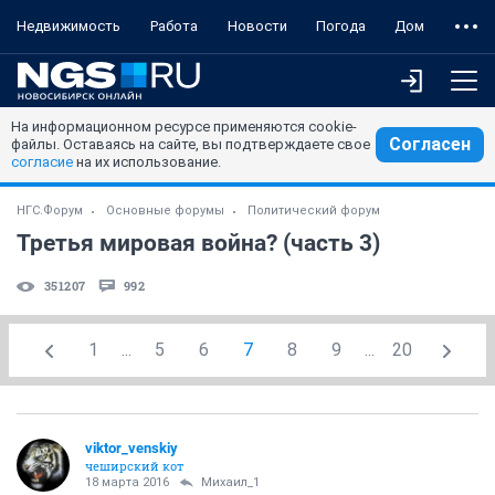
Недвижимость
Работа
Новости
Погода
Дом
На информационном ресурсе применяются cookie-
Согласен
файлы. Оставаясь на сайте, вы подтверждаете свое
согласие
на их использование.
НГС.Форум
Основные форумы
Политический форум
Третья мировая война? (часть 3)
351207
992
1
...
5
6
7
8
9
...
20
viktor_venskiy
чеширский кот
18 марта 2016
Михаил_1