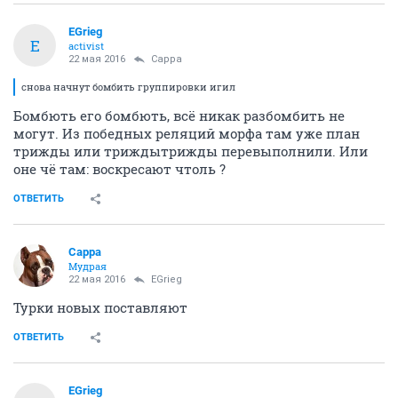
EGrieg
E
activist
22 мая 2016
Сарра
снова начнут бомбить группировки игил
Бомбють его бомбють, всё никак разбомбить не
могут. Из победных реляций морфа там уже план
трижды или триждытрижды перевыполнили. Или
оне чё там: воскресают чтоль ?
ОТВЕТИТЬ
Сарра
Мудрая
22 мая 2016
EGrieg
Турки новых поставляют
ОТВЕТИТЬ
EGrieg