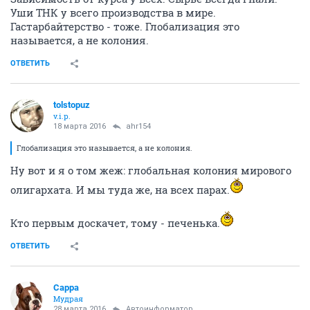
Уши ТНК у всего производства в мире.
Гастарбайтерство - тоже. Глобализация это
называется, а не колония.
ОТВЕТИТЬ
tolstopuz
v.i.p.
18 марта 2016
ahr154
Глобализация это называется, а не колония.
Ну вот и я о том жеж: глобальная колония мирового
олигархата. И мы туда же, на всех парах.
Кто первым доскачет, тому - печенька.
ОТВЕТИТЬ
Сарра
Мудрая
28 марта 2016
Автоинформатор