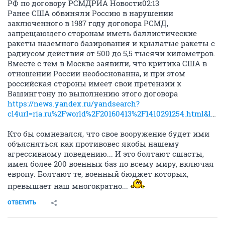
РФ по договору РСМДРИА Новости02:13
Ранее США обвиняли Россию в нарушении
заключенного в 1987 году договора РСМД,
запрещающего сторонам иметь баллистические
ракеты наземного базирования и крылатые ракеты с
радиусом действия от 500 до 5,5 тысячи километров.
Вместе с тем в Москве заявили, что критика США в
отношении России необоснованна, и при этом
российская стороны имеет свои претензии к
Вашингтону по выполнению этого договора
https://news.yandex.ru/yandsearch?
cl4url=ria.ru%2Fworld%2F20160413%2F1410291254.html&lr=65&lang=ru
Кто бы сомневался, что свое вооружение будет ими
объясняться как противовес якобы нашему
агрессивному поведению... И это болтают сшасты,
имея более 200 военных баз по всему миру, включая
европу. Болтают те, военный бюджет которых,
превышает наш многократно...
ОТВЕТИТЬ