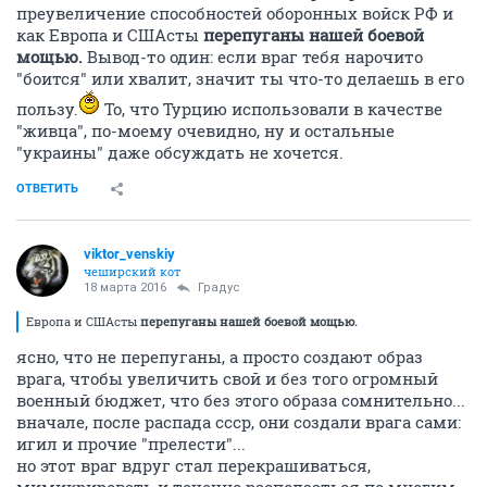
преувеличение способностей оборонных войск РФ и
как Европа и СШАсты
перепуганы нашей боевой
мощью.
Вывод-то один: если враг тебя нарочито
"боится" или хвалит, значит ты что-то делаешь в его
пользу.
То, что Турцию использовали в качестве
"живца", по-моему очевидно, ну и остальные
"украины" даже обсуждать не хочется.
ОТВЕТИТЬ
viktor_venskiy
чеширский кот
18 марта 2016
Градус
Европа и СШАсты
перепуганы нашей боевой мощью.
ясно, что не перепуганы, а просто создают образ
врага, чтобы увеличить свой и без того огромный
военный бюджет, что без этого образа сомнительно...
вначале, после распада ссср, они создали врага сами:
игил и прочие "прелести"...
но этот враг вдруг стал перекрашиваться,