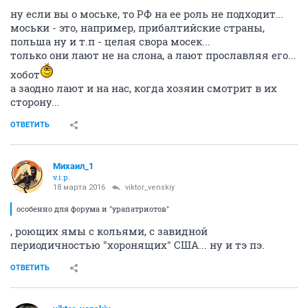
ну если вы о моське, то РФ на ее роль не подходит...
моськи - это, например, прибалтийские страны,
польша ну и т.п - целая свора мосек...
только они лают не на слона, а лают прославляя его...
хобот
а заодно лают и на нас, когда хозяин смотрит в их
сторону...
ОТВЕТИТЬ
Михаил_1
v.i.p.
18 марта 2016
viktor_venskiy
особенно для форума и "урапатриотов"
, роющих ямы с кольями, с завидной
периодичностью "хоронящих" США... ну и тэ пэ.
ОТВЕТИТЬ