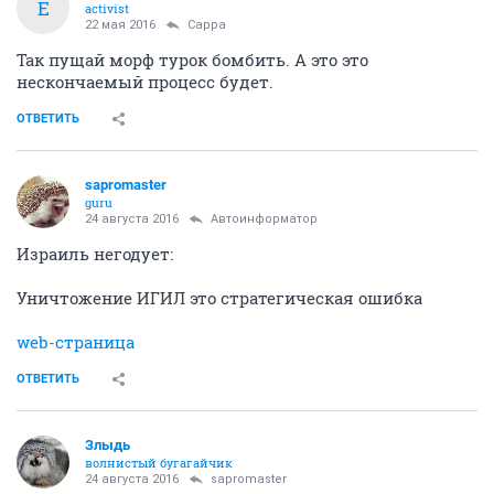
E
activist
22 мая 2016
Сарра
Так пущай морф турок бомбить. А это это
нескончаемый процесс будет.
ОТВЕТИТЬ
sapromaster
guru
24 августа 2016
Автоинформатор
Израиль негодует:
Уничтожение ИГИЛ это стратегическая ошибка
web-страница
ОТВЕТИТЬ
Злыдь
волнистый бугагайчик
24 августа 2016
sapromaster