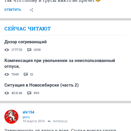
так что голову в трусы никто не прячет
ОТВЕТИТЬ
СЕЙЧАС ЧИТАЮТ
Дозор согревающий
177733
1000
Компенсация при увольнении за неиспользованный
отпуск.
7660
21
Ситуация в Новосибирске (часть 2)
453146
990
ahr154
guru
18 марта 2016
tolstopuz
Зависимость от курса у всех. Сырье всегда гнали.