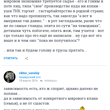
мировой экономике требуется сырье - его и гоним в
поте лиц, типа "свое" производство куда ни копни -
уши ТНК торчат .. гастарбайтерство в родной стране;
как что надо пропихнуть, так завсегда "а вот в
америках так давно.." - в рот заглядыаем, разве что
не по самые гланды; элита по сути "на чемоданах",
детишки чуть побогаче, опять жеж, там учатся - вот
где только про это ещё не написали .. ну где вот это
ваше и в чем оно: "пока не получилось"?
.. или так и будем голову в трусы прятать ..
ОТВЕТИТЬ
viktor_venskiy
чеширский кот
18 марта 2016
tolstopuz
зависимость есть, кто ж спорит, однако далеко не
полная...
да и зависимость от конкретного мирового клана
(семьи), а не от сшастов.