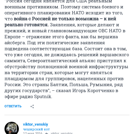
"Россия сегодня является для США реальным
военным противником. Поэтому система боевого и
оперативного планирования НАТО исходит из того,
что
война с Россией не только возможна – к ней
реально готовятся.
Заявления, которые делают и
прежний, и новый главнокомандующие ОВС НАТО в
Европе – отражение этого факта, как бы вершина
айсберга. Под эти политические заявления
подведена соответствующая база. Состоит она в том,
что уже сегодня, не дожидаясь решений варшавского
саммита, Североатлантический альянс приступил к
обустройству полноценной военной инфраструктуры
на территории стран, которые могут являться
плацдармом для группировок, нацеленных против
России. Это страны Балтии, Польша, Румыния, ряд
других государств", – сказал Игорь Коротченко в
эфире радио Sputnik.
ОТВЕТИТЬ
viktor_venskiy
чеширский кот
12 мая 2016
viktor_venskiy