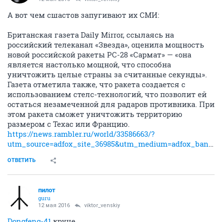
А вот чем сшастов запугивают их СМИ:
Британская газета Daily Mirror, ссылаясь на
российский телеканал «Звезда», оценила мощность
новой российской ракеты РС-28 «Сармат» — «она
является настолько мощной, что способна
уничтожить целые страны за считанные секунды».
Газета отметила также, что ракета создается с
использованием стелс-технологий, что позволит ей
остаться незамеченной для радаров противника. При
этом ракета сможет уничтожить территорию
размером с Техас или Францию.
https://news.rambler.ru/world/33586663/?
utm_source=adfox_site_36985&utm_medium=adfox_banner_1671082&utm_campaign=adfox_campaign_495794&ues=1
ОТВЕТИТЬ
пилот
guru
12 мая 2016
viktor_venskiy
Dongfeng-41
круче.