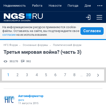
Недвижимость
Работа
Новости
Погода
Дом
На информационном ресурсе применяются cookie-
Согласен
файлы. Оставаясь на сайте, вы подтверждаете свое
согласие
на их использование.
НГС.Форум
Основные форумы
Политический форум
Третья мировая война? (часть 3)
351170
992
1
2
3
4
5
6
7
8
...
20
Автоинформатор
guru
11 августа 2015