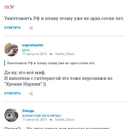
/п.9/
Уничтожить РФ и плану этому уже не одна сотня лет.
ОТВЕТИТЬ
sapromaster
guru
11 августа 2015
Santa_Claus
Уничтожить РФ и плану этому уже не одна сотня лет.
Да ну, это всё миф.
И наполеон с гитлерюгой это тоже персонажи из
"Хроник Нарнии" ))
ОТВЕТИТЬ
Злыдь
волнистый бугагайчик
11 августа 2015
Santa_Claus
ЧиордЪ... Не одна сотня лет планам разрушить