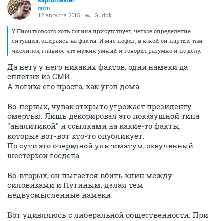
sapromaster
guru
12 августа 2015
Gudok
У Пионтковсого хоть логика присутствует, четкое определение
ситуации, опираясь на факты. И мне пофиг, в какой он партии там
числился, главное что мужик умный и говорит разумно и по делу.
Да нету у него никаких фактов, одни намеки да
сплетни из СМИ.
А логика его проста, как угол дома.
Во-первых, чувак открыто угрожает президенту
смертью. Лишь декорировал это показушной типа
"аналитикой" и ссылками на какие-то факты,
которые вот-вот кто-то опубликует.
По сути это очередной ультиматум, озвученный
шестеркой госдепа.
Во-вторых, он пытается вбить клин между
силовиками и Путиным, делая тем
недвусмысленные намеки.
Вот удивляюсь с либеральной общественности. При