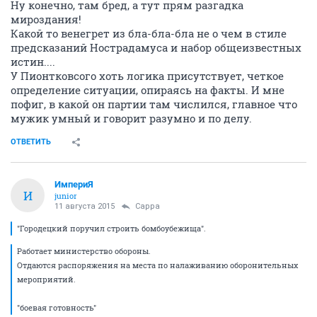
Ну конечно, там бред, а тут прям разгадка
мироздания!
Какой то венегрет из бла-бла-бла не о чем в стиле
предсказаний Нострадамуса и набор общеизвестных
истин....
У Пионтковсого хоть логика присутствует, четкое
определение ситуации, опираясь на факты. И мне
пофиг, в какой он партии там числился, главное что
мужик умный и говорит разумно и по делу.
ОТВЕТИТЬ
ИмпериЯ
И
junior
11 августа 2015
Сарра
"Городецкий поручил строить бомбоубежища".
Работает министерство обороны.
Отдаются распоряжения на места по налаживанию оборонительных
мероприятий.
"боевая готовность"