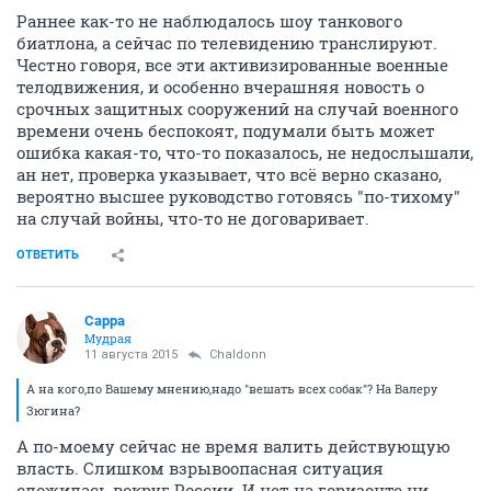
Раннее как-то не наблюдалось шоу танкового
биатлона, а сейчас по телевидению транслируют.
Честно говоря, все эти активизированные военные
телодвижения, и особенно вчерашняя новость о
срочных защитных сооружений на случай военного
времени очень беспокоят, подумали быть может
ошибка какая-то, что-то показалось, не недослышали,
ан нет, проверка указывает, что всё верно сказано,
вероятно высшее руководство готовясь "по-тихому"
на случай войны, что-то не договаривает.
ОТВЕТИТЬ
Сарра
Мудрая
11 августа 2015
Chaldonn
А на кого,по Вашему мнению,надо "вешать всех собак"? На Валеру
Зюгина?
А по-моему сейчас не время валить действующую
власть. Слишком взрывоопасная ситуация
сложилась вокруг России. И нет на горизонте ни