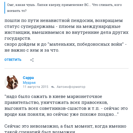
Омг, какая чушь. Лапки кверху, применение ВС... Что сливать, кого
воевать то?
пошли по пути ненавистной пендосии, возвращаем
статус супердержавы - плюем на международные
инстанции, вмешиваемся во внутренние дела других
государств.
скоро дойдем и до "маленьких, победоносных войн" -
не важно с кем и за что.
ОТВЕТИТЬ
Сарра
Мудрая
11 августа 2015
Автоинформатор
"надо было сажать в киеве марионеточное
правительство, уничтожать всех правосеков,
выгонять всех советников-сшастов и т.п. - сейчас это
вроде как поняли, но сейчас уже похоже поздно..."
Сейчас это невозможно, а был момент, когда именно
такой сценарий был возможен.