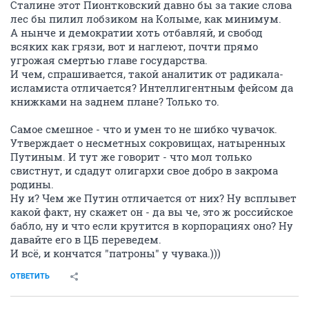
Сталине этот Пионтковский давно бы за такие слова
лес бы пилил лобзиком на Колыме, как минимум.
А нынче и демократии хоть отбавляй, и свобод
всяких как грязи, вот и наглеют, почти прямо
угрожая смертью главе государства.
И чем, спрашивается, такой аналитик от радикала-
исламиста отличается? Интеллигентным фейсом да
книжками на заднем плане? Только то.
Самое смешное - что и умен то не шибко чувачок.
Утверждает о несметных сокровищах, натыренных
Путиным. И тут же говорит - что мол только
свистнут, и сдадут олигархи свое добро в закрома
родины.
Ну и? Чем же Путин отличается от них? Ну всплывет
какой факт, ну скажет он - да вы че, это ж российское
бабло, ну и что если крутится в корпорациях оно? Ну
давайте его в ЦБ переведем.
И всё, и кончатся "патроны" у чувака.)))
ОТВЕТИТЬ