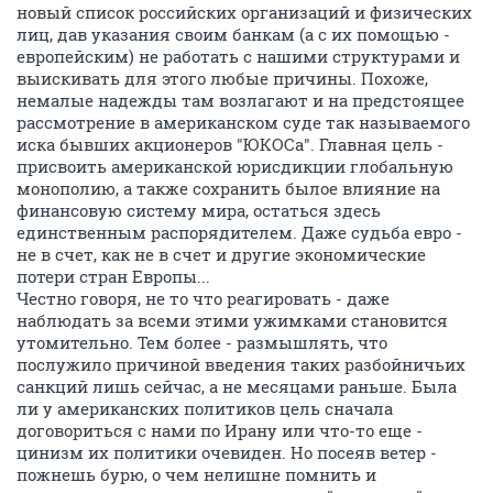
новый список российских организаций и физических
лиц, дав указания своим банкам (а с их помощью -
европейским) не работать с нашими структурами и
выискивать для этого любые причины. Похоже,
немалые надежды там возлагают и на предстоящее
рассмотрение в американском суде так называемого
иска бывших акционеров "ЮКОСа". Главная цель -
присвоить американской юрисдикции глобальную
монополию, а также сохранить былое влияние на
финансовую систему мира, остаться здесь
единственным распорядителем. Даже судьба евро -
не в счет, как не в счет и другие экономические
потери стран Европы...
Честно говоря, не то что реагировать - даже
наблюдать за всеми этими ужимками становится
утомительно. Тем более - размышлять, что
послужило причиной введения таких разбойничьих
санкций лишь сейчас, а не месяцами раньше. Была
ли у американских политиков цель сначала
договориться с нами по Ирану или что-то еще -
цинизм их политики очевиден. Но посеяв ветер -
пожнешь бурю, о чем нелишне помнить и