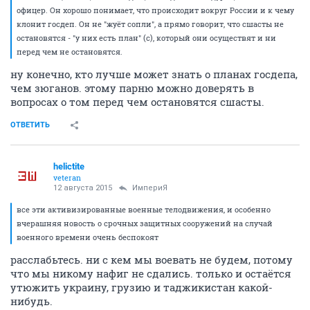
офицер. Он хорошо понимает, что происходит вокруг России и к чему
клонит госдеп. Он не "жуёт сопли", а прямо говорит, что сшасты не
остановятся - "у них есть план" (с), который они осуществят и ни
перед чем не остановятся.
ну конечно, кто лучше может знать о планах госдепа,
чем зюганов. этому парню можно доверять в
вопросах о том перед чем остановятся сшасты.
ОТВЕТИТЬ
helictite
veteran
12 августа 2015
ИмпериЯ
все эти активизированные военные телодвижения, и особенно
вчерашняя новость о срочных защитных сооружений на случай
военного времени очень беспокоят
расслабьтесь. ни с кем мы воевать не будем, потому
что мы никому нафиг не сдались. только и остаётся
утюжить украину, грузию и таджикистан какой-
нибудь.