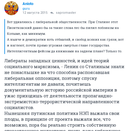
Anioto
guru
12 августа 2015
sapromaster
Вот удивляюсь с либеральной общественности. При Сталине этот
Пионтковский давно бы за такие слова лес бы пилил лобзиком на
Колыме, как минимум.
А нынче и демократии хоть отбавляй, и свобод всяких как грязи, вот
и наглеют, почти прямо угрожая смертью главе государства.
Интеллигентным фейсом да книжками на заднем плане? Только то.
Либералы западных ценностей, и идей теорий
социального марксизма, - Ленин со Сталиным знали
не понаслышке на что способна распоясавшая
либеральная оппозиция, поэтому спуску
интеллигентам не давали, почитаешь
документальную историю российской империи в
ужас приходишь от деятельности пропагандно-
экстремистско-террористической направленности
социалистов.
Нынешняя путинская политика НЭП выжала свои
плоды, в принципе от проекта выжали все, что
возможно, пора бы реально строить собственную
отечественную индустрию, пусть даже гибридную,