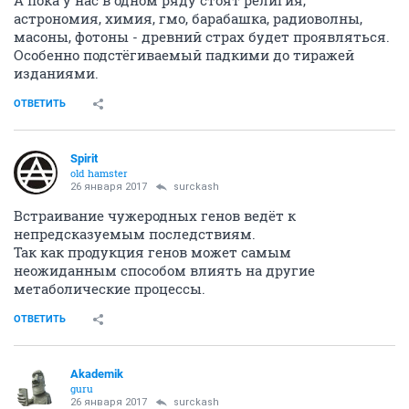
А пока у нас в одном ряду стоят религия,
астрономия, химия, гмо, барабашка, радиоволны,
масоны, фотоны - древний страх будет проявляться.
Особенно подстёгиваемый падкими до тиражей
изданиями.
ОТВЕТИТЬ
Spirit
old hamster
26 января 2017
surckash
Встраивание чужеродных генов ведёт к
непредсказуемым последствиям.
Так как продукция генов может самым
неожиданным способом влиять на другие
метаболические процессы.
ОТВЕТИТЬ
Akademik
guru
26 января 2017
surckash