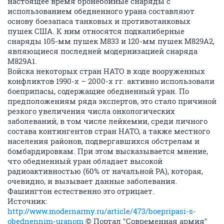
настоящее время бронебойные снаряды с
использованием обедненного урана составляют
основу боезапаса танковых и противотанковых
пушек США. К ним относятся подкалиберные
снаряды 105-мм пушек М833 и 120-мм пушек М829А2,
являющиеся последней модернизацией снаряда
М829А1.
Войска некоторых стран НАТО в ходе вооруженных
конфликтов 1990-х – 2000-х гг. активно использовали
боеприпасы, содержащие обедненный уран. По
предположениям ряда экспертов, это стало причиной
резкого увеличения числа онкологических
заболеваний, в том числе лейкемии, среди личного
состава контингентов стран НАТО, а также местного
населения районов, подвергавшихся обстрелам и
бомбардировкам. При этом высказывается мнение,
что обедненный уран обладает высокой
радиоактивностью (60% от начальной РА), которая,
очевидно, и вызывает данные заболевания.
Фашингтон естественно это отрицает.
Источник:
http://www.modernarmy.ru/article/473/boepripasi-s-
obednennim-uranom
© Портал "Современная армия"