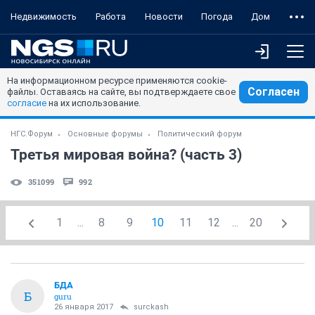
Недвижимость
Работа
Новости
Погода
Дом
На информационном ресурсе применяются cookie-
Согласен
файлы. Оставаясь на сайте, вы подтверждаете свое
согласие
на их использование.
НГС.Форум
Основные форумы
Политический форум
Третья мировая война? (часть 3)
351099
992
1
...
8
9
10
11
12
...
20
БДА
Б
guru
26 января 2017
surckash