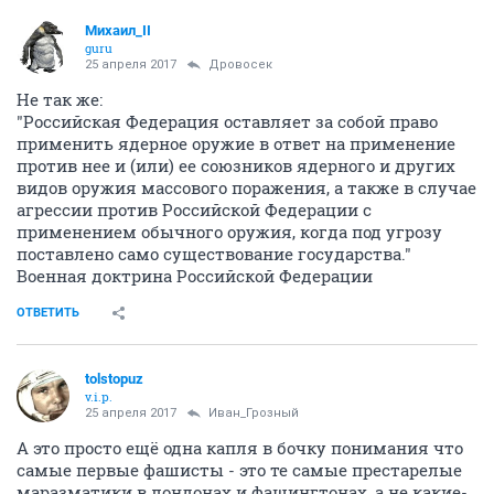
Михаил_II
guru
25 апреля 2017
Дровосек
Не так же:
"Российская Федерация оставляет за собой право
применить ядерное оружие в ответ на применение
против нее и (или) ее союзников ядерного и других
видов оружия массового поражения, а также в случае
агрессии против Российской Федерации с
применением обычного оружия, когда под угрозу
поставлено само существование государства."
Военная доктрина Российской Федерации
ОТВЕТИТЬ
tolstopuz
v.i.p.
25 апреля 2017
Иван_Грозный
А это просто ещё одна капля в бочку понимания что
самые первые фашисты - это те самые престарелые
маразматики в лондонах и фашингтонах, а не какие-