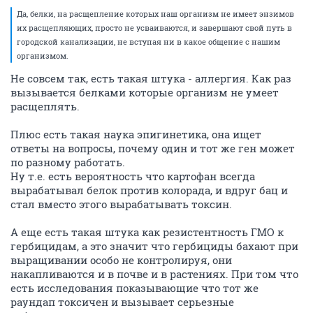
Да, белки, на расщепление которых наш организм не имеет энзимов
их расщепляющих, просто не усваиваются, и завершают свой путь в
городской канализации, не вступая ни в какое общение с нашим
организмом.
Не совсем так, есть такая штука - аллергия. Как раз
вызывается белками которые организм не умеет
расщеплять.
Плюс есть такая наука эпигинетика, она ищет
ответы на вопросы, почему один и тот же ген может
по разному работать.
Ну т.е. есть вероятность что картофан всегда
вырабатывал белок против колорада, и вдруг бац и
стал вместо этого вырабатывать токсин.
А еще есть такая штука как резистентность ГМО к
гербицидам, а это значит что гербициды бахают при
выращивании особо не контролируя, они
накапливаются и в почве и в растениях. При том что
есть исследования показывающие что тот же
раундап токсичен и вызывает серьезные