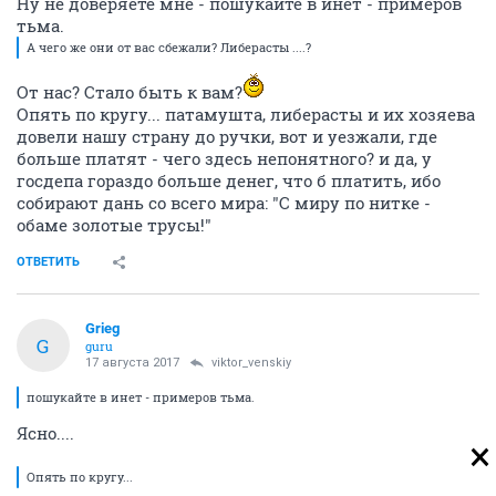
Ну не доверяете мне - пошукайте в инет - примеров
тьма.
А чего же они от вас сбежали? Либерасты ....?
От нас? Стало быть к вам?
Опять по кругу... патамушта, либерасты и их хозяева
довели нашу страну до ручки, вот и уезжали, где
больше платят - чего здесь непонятного? и да, у
госдепа гораздо больше денег, что б платить, ибо
собирают дань со всего мира: "С миру по нитке -
обаме золотые трусы!"
ОТВЕТИТЬ
Grieg
G
guru
17 августа 2017
viktor_venskiy
пошукайте в инет - примеров тьма.
Ясно....
Опять по кругу...