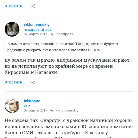
ОТВЕТИТЬ
viktor_venskiy
чеширский кот
07 марта 2017
22 апреля
А вам от этого что, спокойнее спится? Типа, приятнее будет от
радиации умирать, зная, что Корея насолила США :)?
ну зачем так мрачно: ядерными мускулами играют,
но не используют по крайней мере со времен
Хиросимы и Нагасаки.
ОТВЕТИТЬ
tolstopuz
v.i.p.
07 марта 2017
viktor_venskiy
Не совсем так. Снаряды с урановой начинкой хорошо
использовались америкосами в Югославии помнится
было в СМИ .. так шта .. пробуют. Как там у