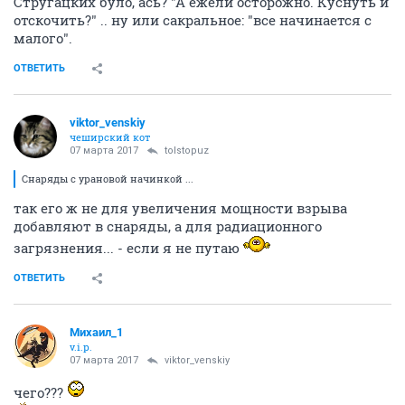
Стругацких було, ась? "А ежели осторожно. Куснуть и
отскочить?" .. ну или сакральное: "все начинается с
малого".
ОТВЕТИТЬ
viktor_venskiy
чеширский кот
07 марта 2017
tolstopuz
Снаряды с урановой начинкой ...
так его ж не для увеличения мощности взрыва
добавляют в снаряды, а для радиационного
загрязнения... - если я не путаю
ОТВЕТИТЬ
Михаил_1
v.i.p.
07 марта 2017
viktor_venskiy
чего???