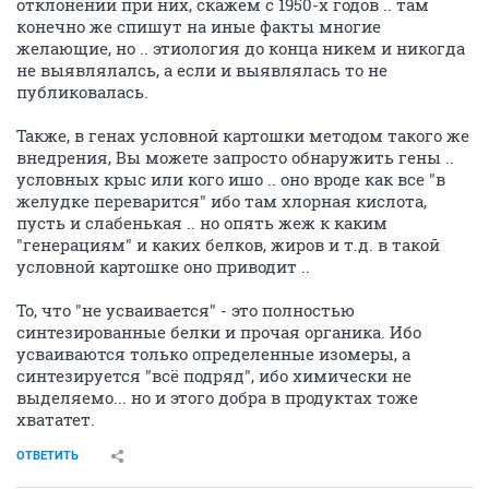
отклонений при них, скажем с 1950-х годов .. там
конечно же спишут на иные факты многие
желающие, но .. этиология до конца никем и никогда
не выявлялалсь, а если и выявлялась то не
публиковалась.
Также, в генах условной картошки методом такого же
внедрения, Вы можете запросто обнаружить гены ..
условных крыс или кого ишо .. оно вроде как все "в
желудке переварится" ибо там хлорная кислота,
пусть и слабенькая .. но опять жеж к каким
"генерациям" и каких белков, жиров и т.д. в такой
условной картошке оно приводит ..
То, что "не усваивается" - это полностью
синтезированные белки и прочая органика. Ибо
усваиваются только определенные изомеры, а
синтезируется "всё подряд", ибо химически не
выделяемо... но и этого добра в продуктах тоже
хвататет.
ОТВЕТИТЬ