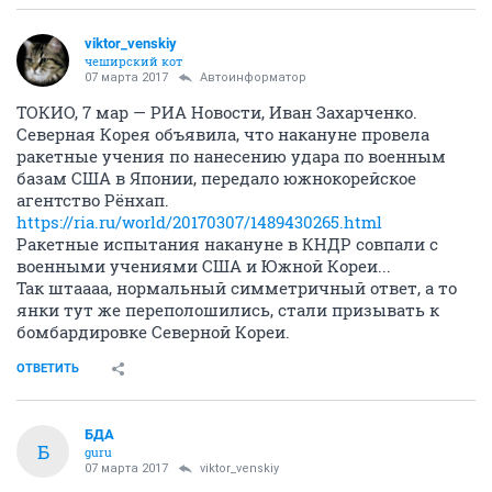
viktor_venskiy
чеширский кот
07 марта 2017
Автоинформатор
ТОКИО, 7 мар — РИА Новости, Иван Захарченко.
Северная Корея объявила, что накануне провела
ракетные учения по нанесению удара по военным
базам США в Японии, передало южнокорейское
агентство Рёнхап.
https://ria.ru/world/20170307/1489430265.html
Ракетные испытания накануне в КНДР совпали с
военными учениями США и Южной Кореи...
Так штаааа, нормальный симметричный ответ, а то
янки тут же переполошились, стали призывать к
бомбардировке Северной Кореи.
ОТВЕТИТЬ
БДА
Б
guru
07 марта 2017
viktor_venskiy