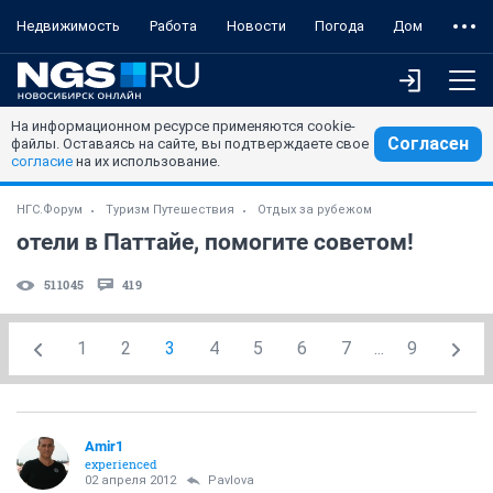
Недвижимость
Работа
Новости
Погода
Дом
На информационном ресурсе применяются cookie-
Согласен
файлы. Оставаясь на сайте, вы подтверждаете свое
согласие
на их использование.
НГС.Форум
Туризм Путешествия
Отдых за рубежом
отели в Паттайе, помогите советом!
511045
419
1
2
3
4
5
6
7
...
9
Amir1
experienced
02 апреля 2012
Pavlova