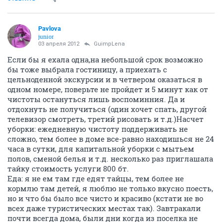
Pavlova
junior
03 апреля 2012
GuimpLena
Если бы я ехала одна,на небольшой срок возможно
бы тоже выбрала гостиницу, а приехать с
цельноденной экскурсии и в четвером оказаться в
одном номере, поверьте не пройдет и 5 минут как от
чистоты остануться лишь воспоминния. Да и
отдохнуть не получиться (один хочет спать, другой
телевизор смотреть, третий рисовать и т.д.)Насчет
уборки: ежедневную чистоту поддерживать не
сложно, тем более в доме все-равно находишься не 24
часа в сутки, для капитальной уборки с мытьем
полов, сменой белья и т.д. несколько раз приглашала
тайку стоимость услуги 800 бт.
Еда: я не ем там где едят тайцы, тем более не
кормлю там детей, я люблю не только вкусно поесть,
но и что бы было все чисто и красиво (кстати не во
всех даже туристических местах так). Завтракали
почти всегда дома, были дни когда из поселка не