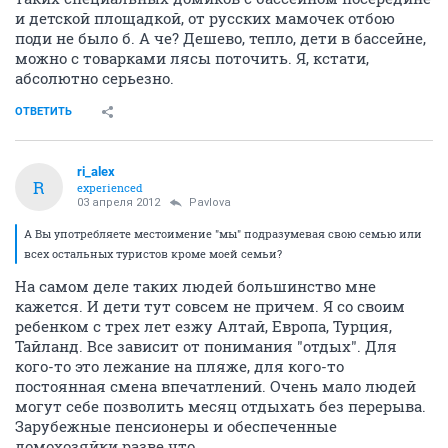
и детской площадкой, от русских мамочек отбою
поди не было б. А че? Дешево, тепло, дети в бассейне,
можно с товарками лясы поточить. Я, кстати,
абсолютно серьезно.
ОТВЕТИТЬ
ri_alex
R
experienced
03 апреля 2012
Pavlova
А Вы употребляете местоимение "мы" подразумевая свою семью или
всех остальных туристов кроме моей семьи?
На самом деле таких людей большинство мне
кажется. И дети тут совсем не причем. Я со своим
ребенком с трех лет езжу Алтай, Европа, Турция,
Тайланд. Все зависит от понимания "отдых". Для
кого-то это лежание на пляже, для кого-то
постоянная смена впечатлений. Очень мало людей
могут себе позволить месяц отдыхать без перерыва.
Зарубежные пенсионеры и обеспеченные
домохозяйки разве что...