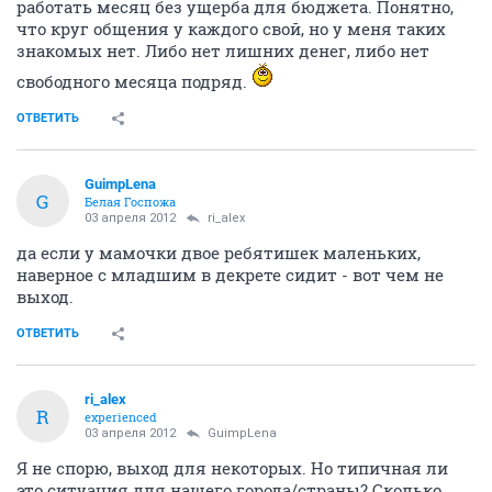
работать месяц без ущерба для бюджета. Понятно,
что круг общения у каждого свой, но у меня таких
знакомых нет. Либо нет лишних денег, либо нет
свободного месяца подряд.
ОТВЕТИТЬ
GuimpLena
G
Белая Госпожа
03 апреля 2012
ri_alex
да если у мамочки двое ребятишек маленьких,
наверное с младшим в декрете сидит - вот чем не
выход.
ОТВЕТИТЬ
ri_alex
R
experienced
03 апреля 2012
GuimpLena
Я не спорю, выход для некоторых. Но типичная ли
это ситуация для нашего города/страны? Сколько