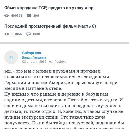
Обмен/продажа ТСР, средств по уходу и пр.
600593
296
Последний просмотренный фильм (часть 6)
151854
1000
GuimpLena
G
Белая Госпожа
03 апреля 2012
Pavlova
мы - это мы с моими друзьями и прочими
знакомыми. мы познакомились с гражданами
Германии и прочих Америк, которые живут по три
месяца в Паттайе в отеле.
Ну видимо, что раньше в деревню к бабушкам
ездили с детьми, а теперь в Паттайю - тоже отдых. И
если из дома не выходить, но переделать кучу дел с
детьми, то тоже отдых. И, конечно, в таком случае не
нужны экскурсии-пляж. Это такая типо дача
получается. Были бы тайцы пошустрей, наделали бы
таких специальных домиков с бассейном посередине