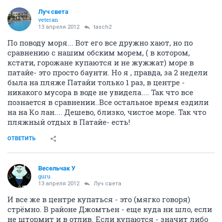
Луч света
veteran
13 апреля 2012
tasch2
По поводу моря... Вот его все дружно хают, но по
сравнению с нашим обским морем, ( в котором,
кстати, горожане купаются и не жужжат) море в
патайе- это просто баунти. Но я , правда, за 2 недели
была на пляже Патайи только 1 раз, в центре -
никакого мусора в воде не увидела.... Так что все
познается в сравнении..Все остальное время ездили
на на Ко лан.... Дешево, близко, чистое море. Так что
пляжный отдых в Патайе- есть!
ОТВЕТИТЬ
Весельчак У
guru
13 апреля 2012
Луч света
И все же в центре купаться - это (мягко говоря)
стрёмно. В районе Джомтьен - еще куда ни шло, если
не штормит и в отлив. Если купаются - значит либо