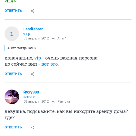
<п.4>
ОТВЕТИТЬ
Landfahrer
L
v.i.p.
05 апреля 2012
Amir1
А что тогда ВИП?
изначально,
vip
- очень важная персона.
но сейчас вип -
вот это.
ОТВЕТИТЬ
Йуху900
activist
08 апреля 2012
Pavlova
девушка, подскажите, как вы находите аренду дома?
где?
ОТВЕТИТЬ