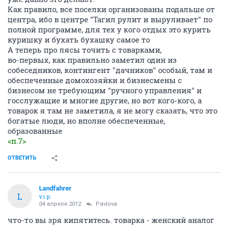
Как правило, все поселки организованы подальше от
центра, ибо в центре "Тагил рулит и выруливает" по
полной программе, для тех у кого отдых это курить
куришку и бухать бухашку самое то
А теперь про лясы точить с товарками,
во-первых, как правильно заметил один из
собеседников, контингент "дачников" особый, там и
обеспеченные домохозяйки и бизнесмены с
бизнесом не требующим "ручного управления" и
госслужащие и многие другие, но вот кого-кого, а
товарок я там не заметила, я не могу сказать, что это
богатые люди, но вполне обеспеченные,
образованные
<п.7>
ОТВЕТИТЬ
Landfahrer
L
v.i.p.
04 апреля 2012
Pavlova
что-то вы зря кипятитесь. товарка - женский аналог