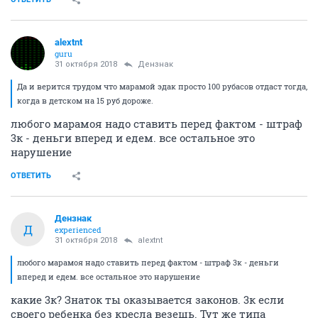
alextnt
guru
31 октября 2018
Дензнак
Да и верится трудом что марамой эдак просто 100 рубасов отдаст тогда,
когда в детском на 15 руб дороже.
любого марамоя надо ставить перед фактом - штраф
3к - деньги вперед и едем. все остальное это
нарушение
ОТВЕТИТЬ
Дензнак
Д
experienced
31 октября 2018
alextnt
любого марамоя надо ставить перед фактом - штраф 3к - деньги
вперед и едем. все остальное это нарушение
какие 3к? Знаток ты оказывается законов. 3к если
своего ребенка без кресла везешь. Тут же типа