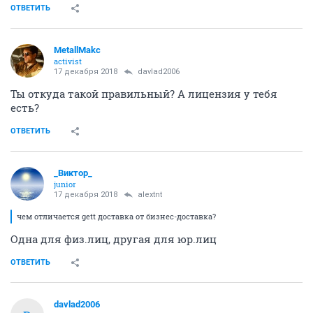
ОТВЕТИТЬ
MetallMakc
activist
17 декабря 2018
davlad2006
Ты откуда такой правильный? А лицензия у тебя
есть?
ОТВЕТИТЬ
_Виктор_
juniоr
17 декабря 2018
alextnt
чем отличается gett доставка от бизнес-доставка?
Одна для физ.лиц, другая для юр.лиц
ОТВЕТИТЬ
davlad2006