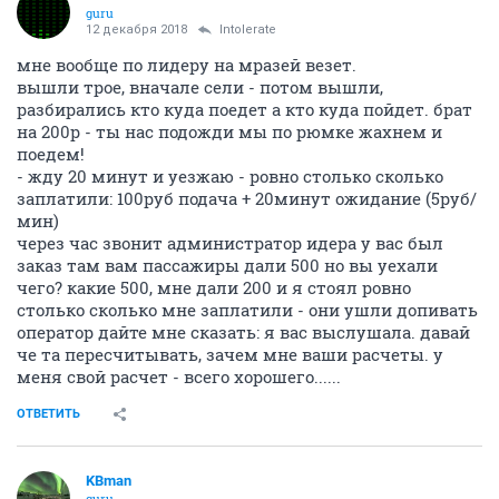
guru
12 декабря 2018
Intolerate
мне вообще по лидеру на мразей везет.
вышли трое, вначале сели - потом вышли,
разбирались кто куда поедет а кто куда пойдет. брат
на 200р - ты нас подожди мы по рюмке жахнем и
поедем!
- жду 20 минут и уезжаю - ровно столько сколько
заплатили: 100руб подача + 20минут ожидание (5руб/
мин)
через час звонит администратор идера у вас был
заказ там вам пассажиры дали 500 но вы уехали
чего? какие 500, мне дали 200 и я стоял ровно
столько сколько мне заплатили - они ушли допивать
оператор дайте мне сказать: я вас выслушала. давай
че та пересчитывать, зачем мне ваши расчеты. у
меня свой расчет - всего хорошего......
ОТВЕТИТЬ
KBman
guru