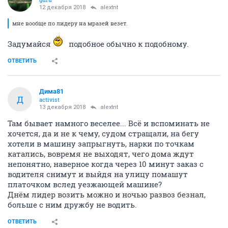
12 декабря 2018
alextnt
мне вообще по лидеру на мразей везет.
Задумайся
подобное обычно к подобному.
ОТВЕТИТЬ
Дима81
Д
activist
13 декабря 2018
alextnt
Там бывает намного веселее... Всё и вспоминать не
хочется, да и не к чему, судом стращали, на бегу
хотели в машину запрыгнуть, нарки по точкам
катались, вовремя не выходят, чего дома ждут
непонятно, наверное когда через 10 минут заказ с
водителя снимут и выйдя на улицу помашут
платочком вслед уезжающей машине?
Днём лидер возить можно и ночью развоз безнал,
больше с ним дружбу не водить.
ОТВЕТИТЬ