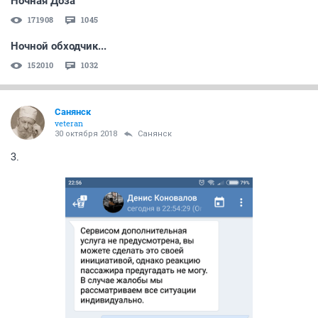
Ночная Доза
171908
1045
Ночной обходчик...
152010
1032
Санянск
veteran
30 октября 2018
Санянск
3.