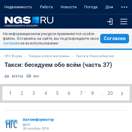
Недвижимость
Работа
Новости
Погода
Дом
На информационном ресурсе применяются cookie-
Согласен
файлы. Оставаясь на сайте, вы подтверждаете свое
согласие
на их использование.
НГС.Форум
Товары услуги магазины
Такси в Новосибирске
Такси: беседуем обо всём (часть 37)
855754
999
1
2
3
4
5
6
7
8
...
20
Автоинформатор
guru
30 октября 2018