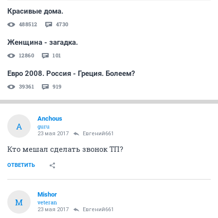
Красивые дома.
488512
4730
Женщина - загадка.
12860
101
Евро 2008. Россия - Греция. Болеем?
39361
919
Anchous
A
guru
23 мая 2017
Евгений661
Кто мешал сделать звонок ТП?
ОТВЕТИТЬ
Mishor
M
veteran
23 мая 2017
Евгений661