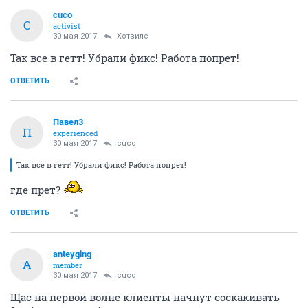
cuco
C
activist
30 мая 2017
Хотвилс
Так все в гетт! Убрали фикс! Работа попрет!
ОТВЕТИТЬ
Павел3
П
experienced
30 мая 2017
cuco
Так все в гетт! Убрали фикс! Работа попрет!
где прет?
ОТВЕТИТЬ
anteyging
A
member
30 мая 2017
cuco
Щас на первой волне клиенты начнут соскакивать