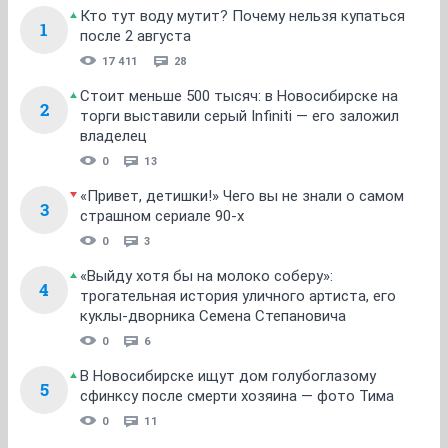
Кто тут воду мутит? Почему нельзя купаться
1
после 2 августа
17 411
28
Стоит меньше 500 тысяч: в Новосибирске на
2
торги выставили серый Infiniti — его заложил
владелец
0
13
«Привет, детишки!» Чего вы не знали о самом
3
страшном сериале 90-х
0
3
«Выйду хотя бы на молоко соберу»:
4
трогательная история уличного артиста, его
куклы-дворника Семена Степановича
0
6
В Новосибирске ищут дом голубоглазому
5
сфинксу после смерти хозяина — фото Тима
0
11