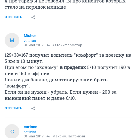
я про тариф и не говорил...я про клиентов которых
стало на порядок меньше
ОТВЕТИТЬ
Mishor
M
veteran
31 мая 2017
Автоинформатор
129+38=167 получит водитель "комфорт" за поездку на
5 км и 10 минут.
При этом по "эконому"
в пределах
5/10 получит 190 в
пик и 150 в оффпик.
Явный дисбаланс, демотивирующий брать
"комфорт".
Если он не нужен - убрать. Если нужен - 200 за
нынешний пакет и далее 6/10.
ОТВЕТИТЬ
cartoon
C
activist
31 мая 2017
МаксимЛасточкин