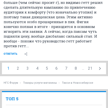
больше (чем сейчас просит г), но видимо гетт решил
сделать длительную кампанию по привлечению
аудитории к комфорту (что изначально утопия) и
поэтому такая днищенская цена. Этим активно
пользуются особо прошаренные в пик. Фигня
конечно полная в итоге - приходится в основном
игнорить эти заявки. А сейчас, когда паксам чуть
подняли цену, вообще дисбаланс сильный стал. И
вообще - похоже что руководство гетт работает
против гетт...
ОТВЕТИТЬ
1
2
3
4
5
6
7
8
...
21
НГС.Форум
Товары услуги магазины
Такси в Новосибирске
ТОП 5