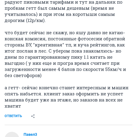
радуют пиковыми тарифами и тут на дальняк по
пробкам гетт был самым дешевым (время не
учитывалось) и при этом на коротыши самым
дорогим (12р/км).
что будет сейчас не скажу, но яшу давно не катаю-
конская комисия, постоянные фотосесии обратной
стороны ВУ, "креативная" тп, и куча рейтингов, как
итог послан в лес. С убером пока знакомлюсь- но
днем по гарантированному пику 1.1 катать не
выгодно ( у них еще и програ время считает при
загруженности менее 4 балов по скорости 55км/ч и
без светофоров)
а гетт- сейчас конечно станет интересным и машин
опять набьется. клиент заказ оформить не успеет
машина будет уже на этаже, но заказов на всех не
хватит
ОТВЕТИТЬ
Павел3