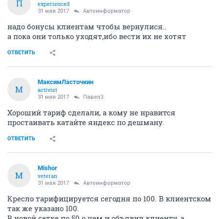
П
experienced
31 мая 2017
Автоинформатор
надо бонусы клиентам чтобы вернулися..
а пока они только уходят,ибо вести их не хотят
ОТВЕТИТЬ
МаксимЛасточкин
М
activist
31 мая 2017
Павел3
Хороший тариф сделали, а кому не нравится
простаивать катайте яндекс по дешману.
ОТВЕТИТЬ
Mishor
M
veteran
31 мая 2017
Автоинформатор
Кресло тарифицируется сегодня по 100. В клиентском
так же указано 100.
В новой сетке по 50 о чем и объявил клиенту, а