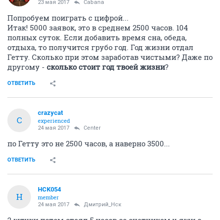
23 мая 2017
Cabana
Попробуем поиграть с цифрой...
Итак! 5000 заявок, это в среднем 2500 часов. 104
полных суток. Если добавить время сна, обеда,
отдыха, то получится грубо год. Год жизни отдал
Гетту. Сколько при этом заработав чистыми? Даже по
другому -
сколько стоит год твоей жизни
?
ОТВЕТИТЬ
crazycat
C
experienced
24 мая 2017
Center
по Гетту это не 2500 часов, а наверно 3500...
ОТВЕТИТЬ
HCK054
H
member
24 мая 2017
Дмитрий_Нск
2 штуки потом стоял 5 часов со счетчиком у яши с