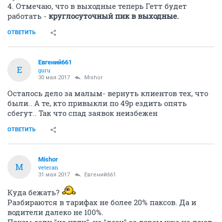
4. Отмечаю, что в выходные теперь Гетт будет
работать -
круглосуточный пик в выходные.
ОТВЕТИТЬ
Евгений661
Е
guru
30 мая 2017
Mishor
Осталось дело за малым- вернуть клиентов тех, что
были.. А те, кто привыкли по 49р ездить опять
сбегут.. Так что спад заявок неизбежен
ОТВЕТИТЬ
Mishor
M
veteran
31 мая 2017
Евгений661
Куда бежать?
Разбираются в тарифах не более 20% паксов. Да и
водители далеко не 100%.
Паксы сели "на иглу", но "дозу" за даром уже не дают.