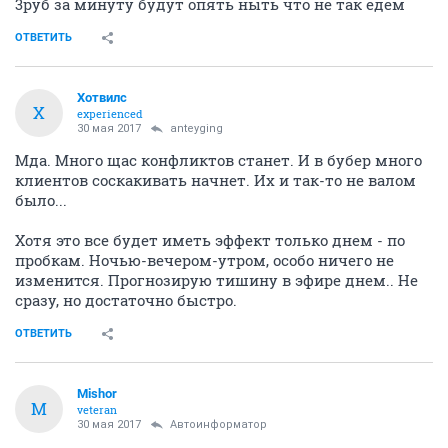
3руб за минуту будут опять ныть что не так едем
ОТВЕТИТЬ
Хотвилс
Х
experienced
30 мая 2017
anteyging
Мда. Много щас конфликтов станет. И в бубер много
клиентов соскакивать начнет. Их и так-то не валом
было...
Хотя это все будет иметь эффект только днем - по
пробкам. Ночью-вечером-утром, особо ничего не
изменится. Прогнозирую тишину в эфире днем.. Не
сразу, но достаточно быстро.
ОТВЕТИТЬ
Mishor
M
veteran
30 мая 2017
Автоинформатор