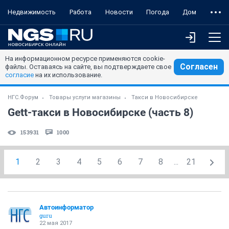
Недвижимость
Работа
Новости
Погода
Дом
На информационном ресурсе применяются cookie-
Согласен
файлы. Оставаясь на сайте, вы подтверждаете свое
согласие
на их использование.
НГС.Форум
Товары услуги магазины
Такси в Новосибирске
Gett-такси в Новосибирске (часть 8)
153931
1000
1
2
3
4
5
6
7
8
...
21
Автоинформатор
guru
22 мая 2017