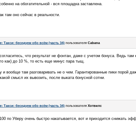
собенно на обогатительной - вся площадка заставлена.
ак там оно сейчас в реальности.
e: Такси: беседуем обо всём (часть 34)
пользователя
Cabana
 согласитесь, что результат не фонтан, даже с учетом бонуса. Ведь та
ого как) до 10 %, то есть еще минус пара тыщ.
му и вообще там разговаривать не о чем. Гарантированные пики порой да
 какой смысл их вывозить, после выката бонусной сотни.
e: Такси: беседуем обо всём (часть 34)
пользователя
Хотвилс
 100 по Уберу очень быстро накатывается, вот и приходится снижать эф