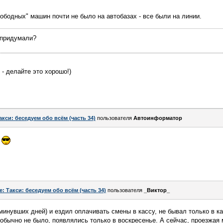
вободных" машин почти не было на автобазах - все были на линии.
 придумали?
 - делайте это хорошо!)
акси: беседуем обо всём (часть 34)
пользователя
Автоинформатор
у
e: Такси: беседуем обо всём (часть 34)
пользователя
_Виктор_
 минувших дней) и ездил оплачивать смены в кассу, не бывал только в к
бычно не было, появлялись только в воскресенье. А сейчас, проезжая