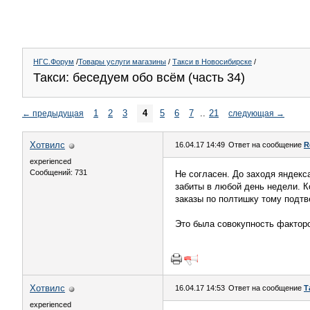
НГС.Форум
/
Товары услуги магазины
/
Такси в Новосибирске
/
Такси: беседуем обо всём (часть 34)
1
2
3
4
5
6
7
..
21
←
предыдущая
следующая
→
Хотвилс
16.04.17 14:49
Ответ на сообщение
R
experienced
Сообщений: 731
Не согласен. До заходя яндекс
забиты в любой день недели. Ко
заказы по полтишку тому подт
Это была совокупность факторо
Хотвилс
16.04.17 14:53
Ответ на сообщение
Т
experienced