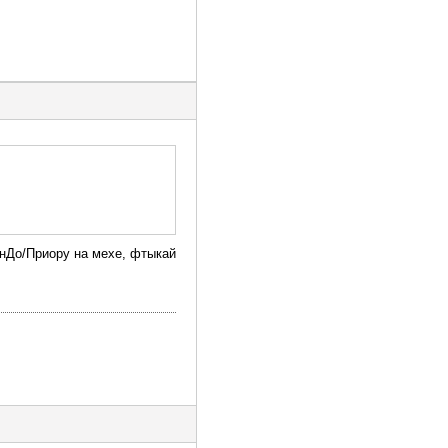
/ОнДо/Приору на мехе, фтыкай