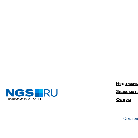
Недвижи
Знакомст
Форум
Оглавл