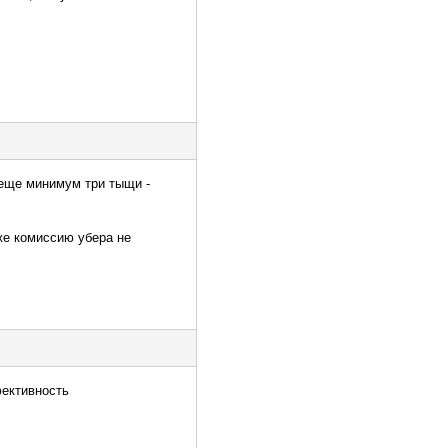
м еще минимум три тыщи -
же комиссию убера не
фективность