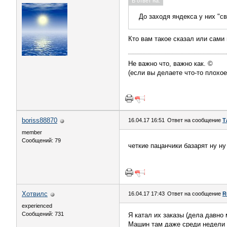
В ответ на:
До заходя яндекса у них "с
Кто вам такое сказал или сами
Не важно что, важно как. ©
(если вы делаете что-то плохое
boriss88870
16.04.17 16:51
Ответ на сообщение
Т
member
Сообщений: 79
четкие пацанчики базарят ну н
Хотвилс
16.04.17 17:43
Ответ на сообщение
R
experienced
Сообщений: 731
Я катал их заказы (дела давно
Машин там даже среди недели о