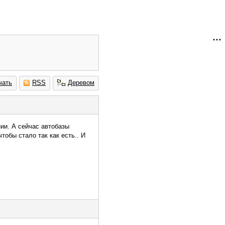
чать
RSS
Деревом
нии. А сейчас автобазы
тобы стало так как есть.. И