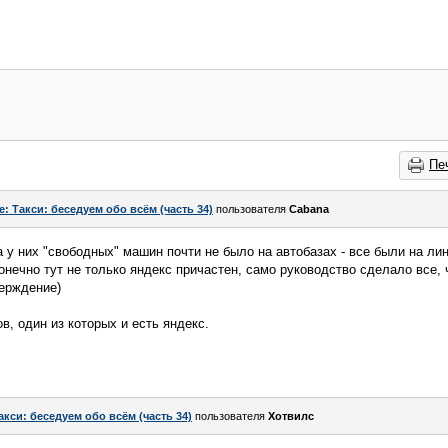
Пе
e: Такси: беседуем обо всём (часть 34)
пользователя
Cabana
а у них "свободных" машин почти не было на автобазах - все были на ли
нечно тут не только яндекс причастен, само руководство сделало все, ч
верждение)
в, один из которых и есть яндекс.
акси: беседуем обо всём (часть 34)
пользователя
Хотвилс