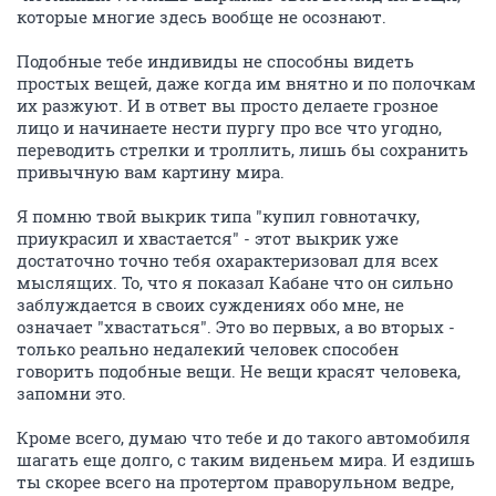
которые многие здесь вообще не осознают.
Подобные тебе индивиды не способны видеть
простых вещей, даже когда им внятно и по полочкам
их разжуют. И в ответ вы просто делаете грозное
лицо и начинаете нести пургу про все что угодно,
переводить стрелки и троллить, лишь бы сохранить
привычную вам картину мира.
Я помню твой выкрик типа "купил говнотачку,
приукрасил и хвастается" - этот выкрик уже
достаточно точно тебя охарактеризовал для всех
мыслящих. То, что я показал Кабане что он сильно
заблуждается в своих суждениях обо мне, не
означает "хвастаться". Это во первых, а во вторых -
только реально недалекий человек способен
говорить подобные вещи. Не вещи красят человека,
запомни это.
Кроме всего, думаю что тебе и до такого автомобиля
шагать еще долго, с таким виденьем мира. И ездишь
ты скорее всего на протертом праворульном ведре,