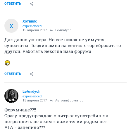
ОТВЕТИТЬ
Хотвилс
Х
experienced
15 апреля 2017
LeAnidych
Дак давно уж пора. Но все никак не уймутся,
супостаты. То один амна на вентилятор вбросит, то
другой. Работать некогда изза форума
ОТВЕТИТЬ
LeAnidych
experienced
15 апреля 2017
Автоинформатор
Форумчане??!!
Сразу предупреждаю = литр злоупотребил = а
потрындеть не с кем = даже телки рядом нет..
АГА = зацепило???