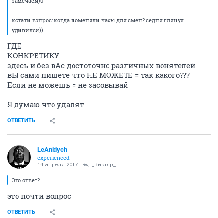
замечаем)0
кстати вопрос: когда поменяли часы для смен? седня глянул
удивилси))
ГДЕ
КОНКРЕТИКУ
здесь и без вАс достоточно различных вонятелей
вЫ сами пишете что НЕ МОЖЕТЕ = так какого???
Если не можешь = не засовывай
Я думаю что удалят
ОТВЕТИТЬ
LeAnidych
experienced
14 апреля 2017
_Виктор_
Это ответ?
это почти вопрос
ОТВЕТИТЬ