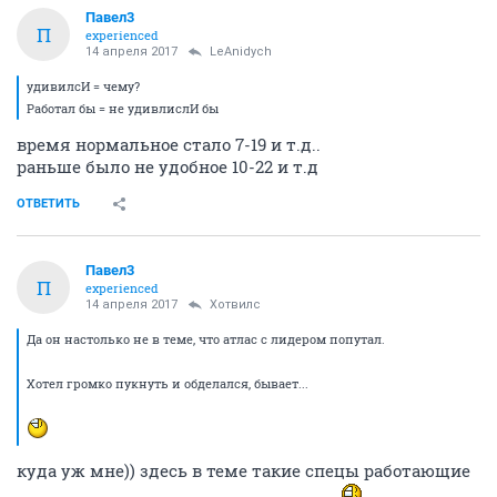
Павел3
П
experienced
14 апреля 2017
LeAnidych
удивилсИ = чему?
Работал бы = не удивлислИ бы
время нормальное стало 7-19 и т.д..
раньше было не удобное 10-22 и т.д
ОТВЕТИТЬ
Павел3
П
experienced
14 апреля 2017
Хотвилс
Да он настолько не в теме, что атлас с лидером попутал.
Хотел громко пукнуть и обделался, бывает...
куда уж мне)) здесь в теме такие спецы работающие