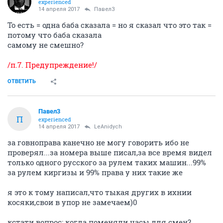
experienced
14 апреля 2017
Павел3
То есть = одна баба сказала = но я сказал что это так =
потому что баба сказала
самому не смешно?
/п.7. Предупреждение!/
ОТВЕТИТЬ
Павел3
П
experienced
14 апреля 2017
LeAnidych
за говноправа канечно не могу говорить ибо не
проверял...за номера выше писал,за все время видел
только одного русского за рулем таких машин...99%
за рулем киргизы и 99% права у них такие же
я это к тому написал,что тыкая других в ихнии
косяки,свои в упор не замечаем)0
кстати вопрос: когда поменяли часы для смен?