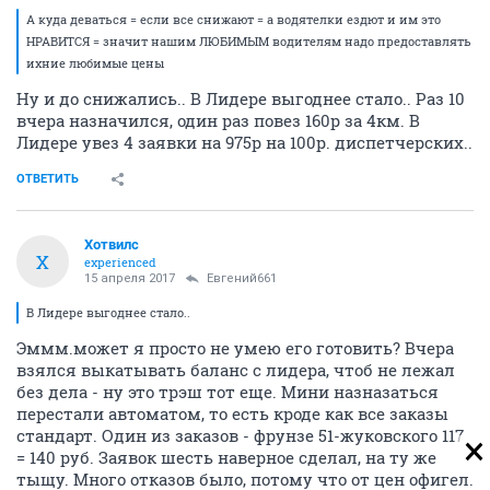
А куда деваться = если все снижают = а водятелки ездют и им это
НРАВИТСЯ = значит нашим ЛЮБИМЫМ водителям надо предоставлять
ихние любимые цены
Ну и до снижались.. В Лидере выгоднее стало.. Раз 10
вчера назначился, один раз повез 160р за 4км. В
Лидере увез 4 заявки на 975р на 100р. диспетчерских..
ОТВЕТИТЬ
Хотвилс
Х
experienced
15 апреля 2017
Евгений661
В Лидере выгоднее стало..
Эммм.может я просто не умею его готовить? Вчера
взялся выкатывать баланс с лидера, чтоб не лежал
без дела - ну это трэш тот еще. Мини назназаться
перестали автоматом, то есть кроде как все заказы
стандарт. Один из заказов - фрунзе 51-жуковского 117
= 140 руб. Заявок шесть наверное сделал, на ту же
тыщу. Много отказов было, потому что от цен офигел.