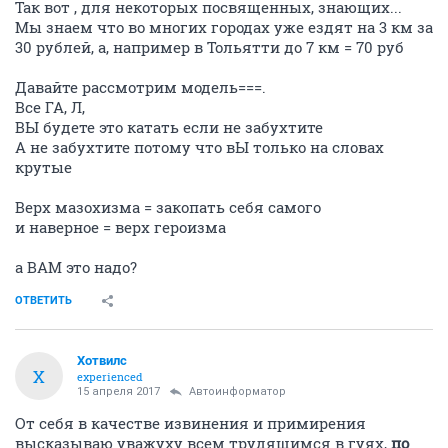
Так вот , для некоторых посвященных, знающих...
Мы знаем что во многих городах уже ездят на 3 км за
30 рублей, а, например в Тольятти до 7 км = 70 руб
Давайте рассмотрим модель===.
Все ГА, Л,
ВЫ будете это катать если не забухтите
А не забухтите потому что вЫ только на словах
крутые
Верх мазохизма = закопать себя самого
и наверное = верх героизма
а ВАМ это надо?
ОТВЕТИТЬ
Хотвилс
Х
experienced
15 апреля 2017
Автоинформатор
От себя в качестве извинения и примирения
высказываю уважуху всем трудящимся в гуях,
по