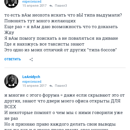
experienced
15 апреля 2017
Павел3
то есть вАм неохота искать что вЫ типа выдумали?
Повонять тут много желающих
Еще раз = я вАм даю возможность что то доказать
Жду
Я вАм помогу поискать а не поваляться на диване
Где я нахожусь все таксисты знают
Это одно из моих отличий от других "типа боссов"
ОТВЕТИТЬ
LeAnidych
experienced
15 апреля 2017
Павел3
и многие с этого форума = даже если скрывают это от
других, знают что двери моего офиса открыты ДЛЯ
ВСЕХ
И некоторые помнят о чем мы с ними говорили уже
не раз
Но я признаю право каждого делать свои выводы
так же как и я имею право иметь свое мнение