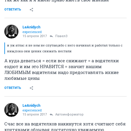
ОТВЕТИТЬ
LeAnidych
experienced
15 апреля 2017
Павел3
и уж атлас я не кем не спутаю,ибо с него начинал и работал только с
ним,пока они ценик снижать нестали
А куда деваться = если все снижают = а водятелки
ездют и им это НРАВИТСЯ = значит нашим
ЛЮБИМЫМ водителям надо предоставлять ихние
любимые цены
ОТВЕТИТЬ
LeAnidych
experienced
15 апреля 2017
Автоинформатор
Счас все на водятелков накинутся хотя считают себя
крутяками обзывая достаточно уважаемую