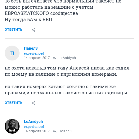
То есть вЫ считаете что нормальный таксист не
может работать на машине с учетом
ЕВРОАЗИАТСКОГО сообщества
Ну тогда вАм к ВВП
ОТВЕТИТЬ
Павел3
П
experienced
14 апреля 2017
LeAnidych
не охота искать,в том году Алексей писал как ездил
по моему на калдине с киргискими номерами.
на таких номерах катают обычно с такими же
правами,и нормальных таксистов из них единицы
ОТВЕТИТЬ
LeAnidych
experienced
14 апреля 2017
Павел3