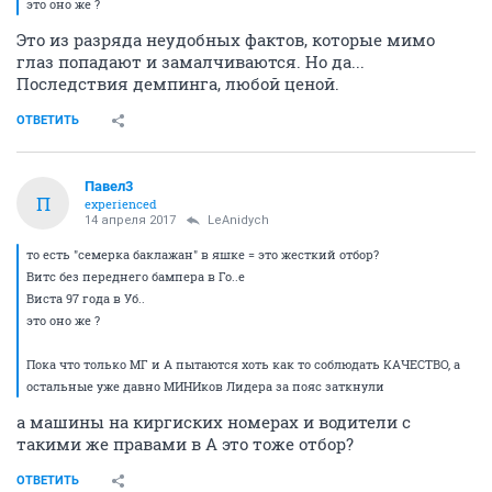
это оно же ?
Это из разряда неудобных фактов, которые мимо
глаз попадают и замалчиваются. Но да...
Последствия демпинга, любой ценой.
ОТВЕТИТЬ
Павел3
П
experienced
14 апреля 2017
LeAnidych
то есть "семерка баклажан" в яшке = это жесткий отбор?
Витс без переднего бампера в Го..е
Виста 97 года в Уб..
это оно же ?
Пока что только МГ и А пытаются хоть как то соблюдать КАЧЕСТВО, а
остальные уже давно МИНИков Лидера за пояс заткнули
а машины на киргиских номерах и водители с
такими же правами в А это тоже отбор?
ОТВЕТИТЬ