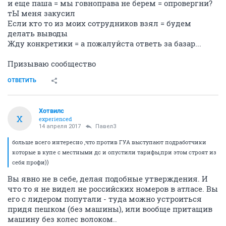
и еще паша = мы говноправа не берем = опровергни?
тЫ меня закусил
Если кто то из моих сотрудников взял = будем
делать выводы
Жду конкретики = а пожалуйста ответь за базар...
Призываю сообщество
ОТВЕТИТЬ
Хотвилс
Х
experienced
14 апреля 2017
Павел3
больше всего интересно ,что против ГУА выступают подработчики
которые в купе с местными дс и опустили тарифы,при этом строят из
себя профи))
Вы явно не в себе, делая подобные утверждения. И
что то я не видел не российских номеров в атласе. Вы
его с лидером попутали - туда можно устроиться
придя пешком (без машины), или вообще притащив
машину без колес волоком..