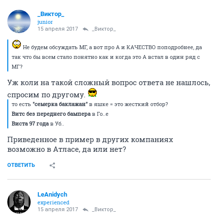
_Виктор_
juniоr
15 апреля 2017
_Виктор_
Не будем обсуждать МГ, а вот про А и КАЧЕСТВО поподробнее, да
так что бы всем стало понятно как и когда это А встал в один ряд с
МГ?
Уж коли на такой сложный вопрос ответа не нашлось,
спросим по другому.
то есть
"семерка баклажан"
в яшке = это жесткий отбор?
Витс без переднего бампера
в Го..е
Виста 97 года
в Уб..
Приведенное в пример в других компаниях
возможно в Атласе, да или нет?
ОТВЕТИТЬ
LeAnidych
experienced
15 апреля 2017
_Виктор_