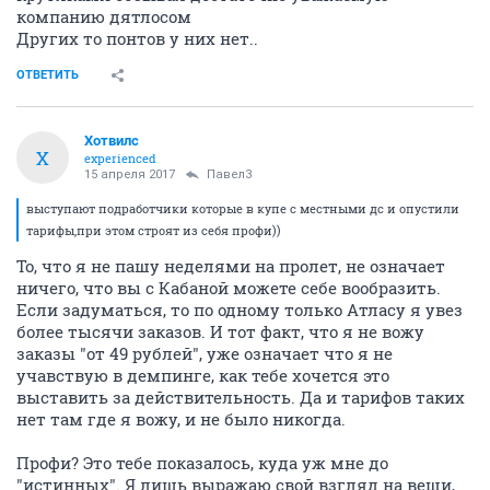
компанию дятлосом
Других то понтов у них нет..
ОТВЕТИТЬ
Хотвилс
Х
experienced
15 апреля 2017
Павел3
выступают подработчики которые в купе с местными дс и опустили
тарифы,при этом строят из себя профи))
То, что я не пашу неделями на пролет, не означает
ничего, что вы с Кабаной можете себе вообразить.
Если задуматься, то по одному только Атласу я увез
более тысячи заказов. И тот факт, что я не вожу
заказы "от 49 рублей", уже означает что я не
учавствую в демпинге, как тебе хочется это
выставить за действительность. Да и тарифов таких
нет там где я вожу, и не было никогда.
Профи? Это тебе показалось, куда уж мне до
"истинных". Я лишь выражаю свой взгляд на вещи,