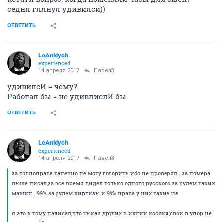
седня глянул удивилси))
ОТВЕТИТЬ
LeAnidych
experienced
14 апреля 2017
Павел3
удивилсИ = чему?
Работал бы = не удивлислИ бы
ОТВЕТИТЬ
LeAnidych
experienced
14 апреля 2017
Павел3
за говноправа канечно не могу говорить ибо не проверял...за номера
выше писал,за все время видел только одного русского за рулем таких
машин...99% за рулем киргизы и 99% права у них такие же
я это к тому написал,что тыкая других в ихнии косяки,свои в упор не