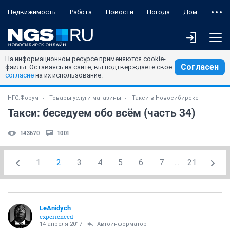
Недвижимость
Работа
Новости
Погода
Дом
На информационном ресурсе применяются cookie-
Согласен
файлы. Оставаясь на сайте, вы подтверждаете свое
согласие
на их использование.
НГС.Форум
Товары услуги магазины
Такси в Новосибирске
Такси: беседуем обо всём (часть 34)
143670
1001
1
2
3
4
5
6
7
...
21
LeAnidych
experienced
14 апреля 2017
Автоинформатор