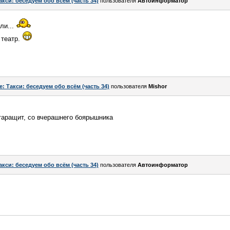
акси: беседуем обо всём (часть 34)
пользователя
Автоинформатор
ли...
 театр.
e: Такси: беседуем обо всём (часть 34)
пользователя
Mishor
таращит, со вчерашнего боярышника
акси: беседуем обо всём (часть 34)
пользователя
Автоинформатор