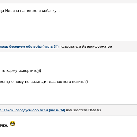
а Ильича на пляже и собачку...
акси: беседуем обо всём (часть 34)
пользователя
Автоинформатор
 то карму испортите)))
ент,по чему не возить,и главное-кого возить?)
e: Такси: беседуем обо всём (часть 34)
пользователя
Павел3
ичке.