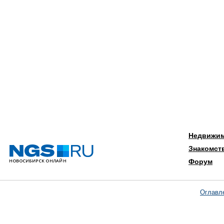
Недвижи
Знакомст
Форум
Оглавл