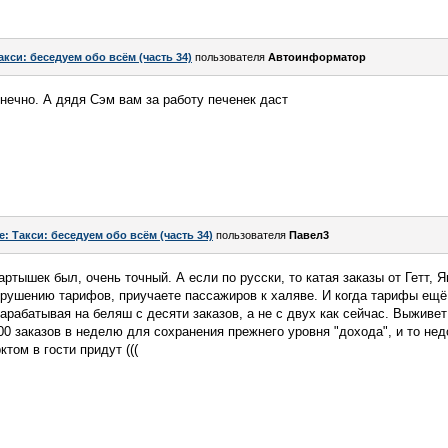
акси: беседуем обо всём (часть 34)
пользователя
Автоинформатор
онечно. А дядя Сэм вам за работу печенек даст
e: Такси: беседуем обо всём (часть 34)
пользователя
Павел3
ртышек был, очень точный. А если по русски, то катая заказы от Гетт, 
рушению тарифов, приучаете пассажиров к халяве. И когда тарифы ещё 
зарабатывая на беляш с десяти заказов, а не с двух как сейчас. Выживе
00 заказов в неделю для сохранения прежнего уровня "дохода", и то нед
том в гости придут (((