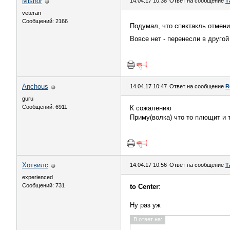
Mishor
14.04.17 10:38
Ответ на сообщение
Т
veteran
Сообщений: 2166
Подумал, что спектакль отмени
Вовсе нет - перенесли в другой
Anchous
14.04.17 10:47
Ответ на сообщение
R
guru
Сообщений: 6911
К сожалению
Приму(волка) что то плющит и 
Хотвилс
14.04.17 10:56
Ответ на сообщение
Т
experienced
Сообщений: 731
to Center
:
Ну раз уж
В ответ на: