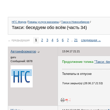
НГС.Форум
/
Товары услуги магазины
/
Такси в Новосибирске
/
Такси: беседуем обо всём (часть 34)
1
2
3
4
5
6
7
..
21
←
предыдущая
следующая
→
Автоинформатор
13.04.17 21:21
guru
Сообщений: 6878
Продолжение топика
"Такси: бе
Телепаты в отпуске
Топик закрыл(а) (28.06.17 21:53)