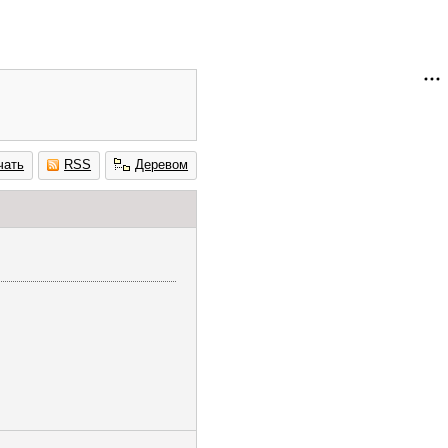
чать
RSS
Деревом