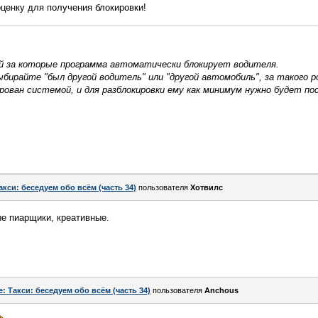
ценку для получения блокировки!
ий за которые программа автоматически блокирует водителя.
выбирайте "был другой водитель" или "другой автомобиль", за такого 
ован системой, и для разблокировки ему как минимум нужно будет п
акси: беседуем обо всём (часть 34)
пользователя
Хотвилс
е пиарщики, креативные.
e: Такси: беседуем обо всём (часть 34)
пользователя
Anchous