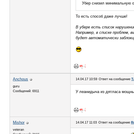
Убер снизил минимальную о
То есть способ даже лучше!
В убере есть список нарушен
Например, в списке проблем, 
будет автоматически заблокир
Anchous
14.04.17 10:59
Ответ на сообщение
Т
guru
Сообщений: 6911
У леанидыча из дятласа мощны
Mishor
14.04.17 11:03
Ответ на сообщение
R
veteran