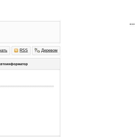
чать
RSS
Деревом
втоинформатор