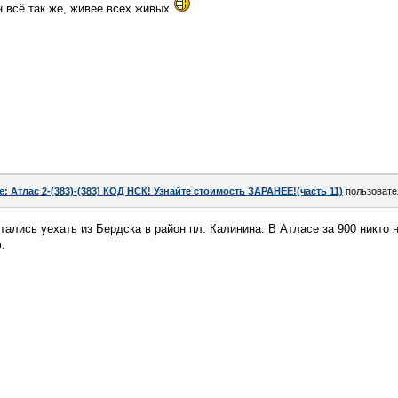
н всё так же, живее всех живых
e: Атлас 2-(383)-(383) КОД НСК! Узнайте стоимость ЗАРАНЕЕ!(часть 11)
пользоват
ались уехать из Бердска в район пл. Калинина. В Атласе за 900 никто н
.