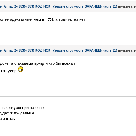
e: Атлас 2-(383)-(383) КОД НСК! Узнайте стоимость ЗАРАНЕЕ!(часть 11)
пользоват
лее адекватные, чем в ГУЯ, а водителей нет
e: Атлас 2-(383)-(383) КОД НСК! Узнайте стоимость ЗАРАНЕЕ!(часть 11)
пользоват
дске, а с академа врядли кто бы поехал
 как убер
 в конкуренции не ясно.
будет жить дальше....
е заказы