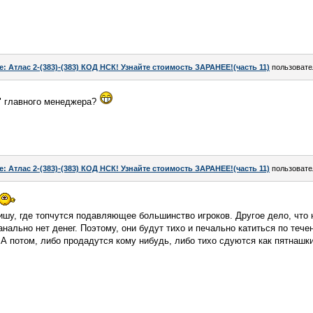
e: Атлас 2-(383)-(383) КОД НСК! Узнайте стоимость ЗАРАНЕЕ!(часть 11)
пользоват
м" главного менеджера?
e: Атлас 2-(383)-(383) КОД НСК! Узнайте стоимость ЗАРАНЕЕ!(часть 11)
пользоват
нишу, где топчутся подавляющее большинство игроков. Другое дело, что 
нально нет денег. Поэтому, они будут тихо и печально катиться по теч
. А потом, либо продадутся кому нибудь, либо тихо сдуются как пятнашки