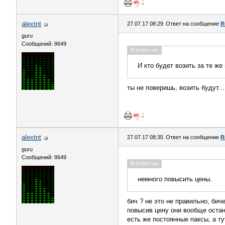
alextnt
27.07.17 08:29
Ответ на сообщение
R
guru
Сообщений: 8649
В ответ на:
И кто будет возить за те же
ты не поверишь, возить будут...
alextnt
27.07.17 08:35
Ответ на сообщение
R
guru
Сообщений: 8649
В ответ на:
немного повысить цены.
бич ? не это не правильно, бич
повысив цену они вообще остан
есть же постоянные паксы, а ту