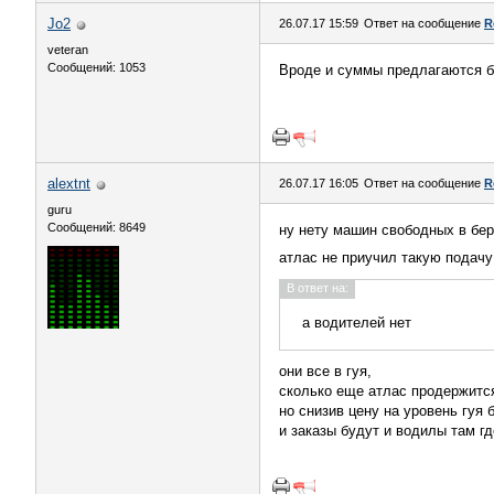
Jo2
26.07.17 15:59
Ответ на сообщение
R
veteran
Сообщений: 1053
Вроде и суммы предлагаются бо
alextnt
26.07.17 16:05
Ответ на сообщение
R
guru
Сообщений: 8649
ну нету машин свободных в бер
атлас не приучил такую подачу
В ответ на:
а водителей нет
они все в гуя,
сколько еще атлас продержится
но снизив цену на уровень гуя 
и заказы будут и водилы там гд