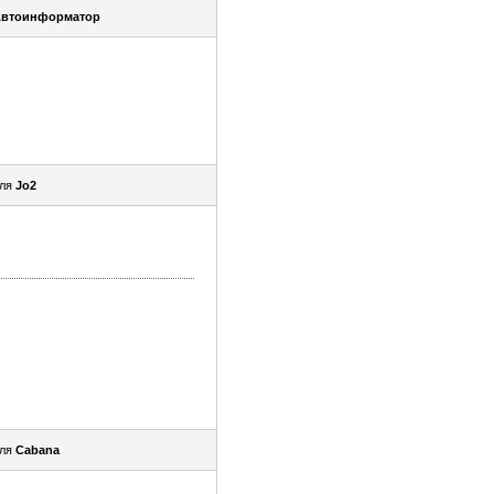
втоинформатор
еля
Jo2
еля
Cabana