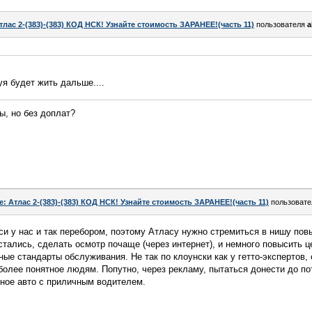
тлас 2-(383)-(383) КОД НСК! Узнайте стоимость ЗАРАНЕЕ!(часть 11)
пользователя
a
уя будет жить дальше....
ны, но без доплат?
e: Атлас 2-(383)-(383) КОД НСК! Узнайте стоимость ЗАРАНЕЕ!(часть 11)
пользоват
си у нас и так перебором, поэтому Атласу нужно стремиться в нишу пов
стались, сделать осмотр почаще (через интернет), и немного повысить 
ые стандарты обслуживания. Не так по клоунски как у гетто-экспертов, 
 более понятное людям. Попутно, через рекламу, пытаться донести до по
чное авто с приличным водителем.