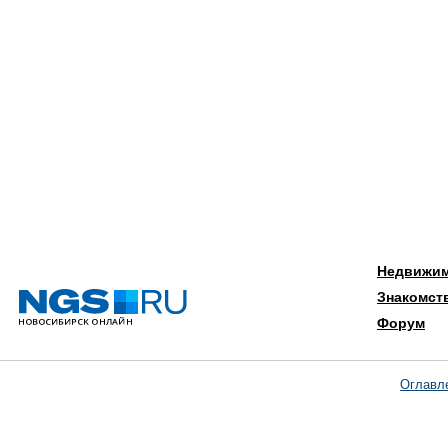
Недвижи
Знакомст
Форум
Оглавл