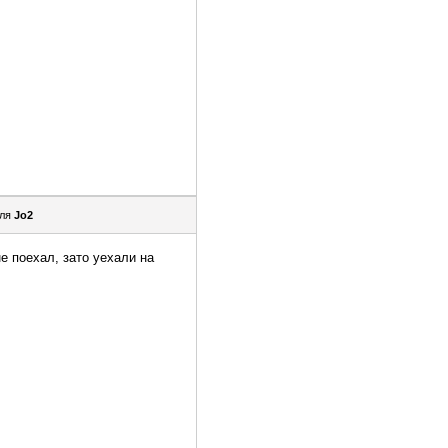
еля
Jo2
е поехал, зато уехали на