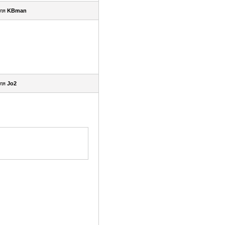
еля
KBman
еля
Jo2