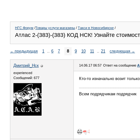
НГС.Форум
/
Товары услуги магазины
/
Такси в Новосибирске
/
Атлас 2-(383)-(383) КОД НСК! Узнайте стоимос
1
..
6
7
8
9
10
11
..
21
←
предыдущая
следующая
→
Дмитрий_Нск
14.06.17 06:57
Ответ на сообщение
А
experienced
Сообщений: 677
Кто-то изначально возит только
Всем подрядчикам подрядчик