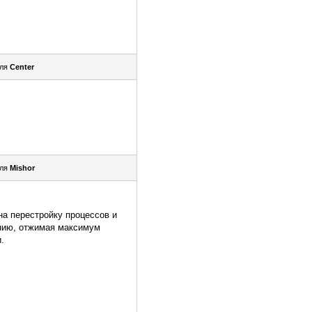
еля
Center
еля
Mishor
на перестройку процессов и
ению, отжимая максимум
.