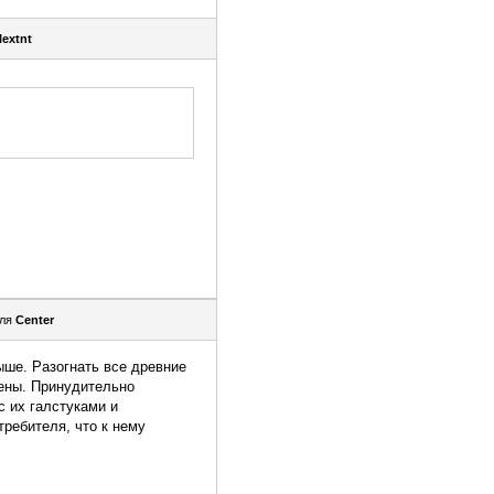
lextnt
еля
Center
ыше. Разогнать все древние
цены. Принудительно
с их галстуками и
требителя, что к нему