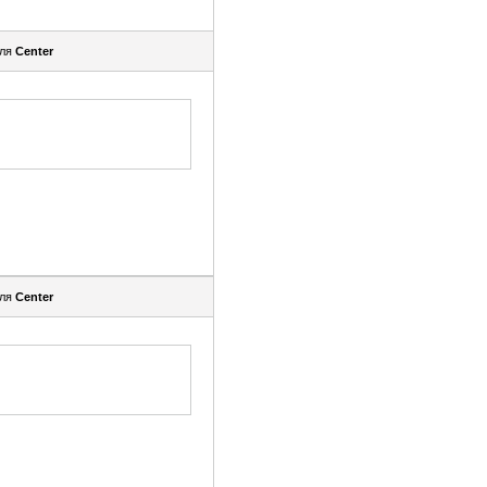
еля
Center
еля
Center