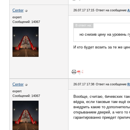
Center
26.07.17 17:15
Ответ на сообщение
А
expert
Сообщений: 14067
В ответ на:
но снизив цену на уровень г
И кто будет возить за те же це
Center
26.07.17 17:38
Ответ на сообщение
R
expert
Сообщений: 14067
Вообще, считаю, бичевских так
вёдра, если таковые там ещё о
внедрить какие то дополнительн
открыванием дверей, а чего то
гарантированно приедет прили