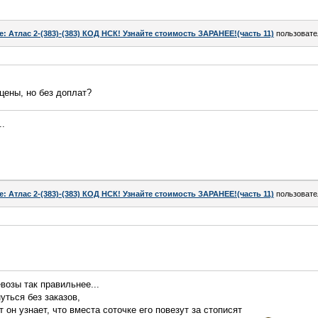
e: Атлас 2-(383)-(383) КОД НСК! Узнайте стоимость ЗАРАНЕЕ!(часть 11)
пользоват
 цены, но без доплат?
..
e: Атлас 2-(383)-(383) КОД НСК! Узнайте стоимость ЗАРАНЕЕ!(часть 11)
пользоват
евозы так правильнее...
уться без заказов,
т он узнает, что вместа соточке его повезут за стописят