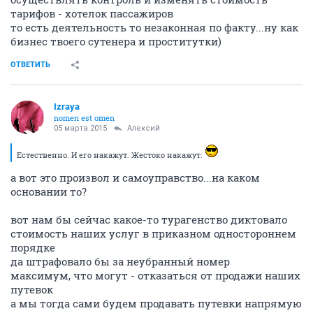
тарифов - хотелок пассажиров
то есть деятельность то незаконная по факту...ну как
бизнес твоего сутенера и проститутки)
ОТВЕТИТЬ
Izraya
nomen est omen
05 марта 2015
Алексий
Естественно. И его накажут. Жестоко накажут.
а вот это произвол и самоуправство...на каком
основании то?
вот нам бы сейчас какое-то турагенство диктовало
стоимость наших услуг в приказном одностороннем
порядке
да штрафовало бы за неубранный номер
максимум, что могут - отказаться от продажи наших
путевок
а мы тогда сами будем продавать путевки напрямую