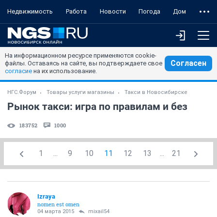
Недвижимость
Работа
Новости
Погода
Дом
На информационном ресурсе применяются cookie-
Согласен
файлы. Оставаясь на сайте, вы подтверждаете свое
согласие
на их использование.
НГС.Форум
Товары услуги магазины
Такси в Новосибирске
Рынок такси: игра по правилам и без
183752
1000
1
...
9
10
11
12
13
...
21
Izraya
nomen est omen
04 марта 2015
mixail54