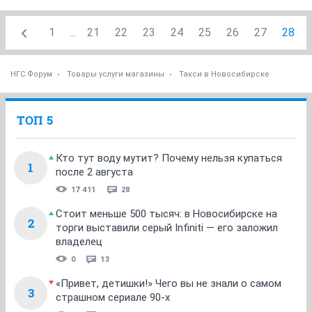
1
...
21
22
23
24
25
26
27
28
НГС.Форум
Товары услуги магазины
Такси в Новосибирске
ТОП 5
Кто тут воду мутит? Почему нельзя купаться
1
после 2 августа
17 411
28
Стоит меньше 500 тысяч: в Новосибирске на
2
торги выставили серый Infiniti — его заложил
владелец
0
13
«Привет, детишки!» Чего вы не знали о самом
3
страшном сериале 90-х