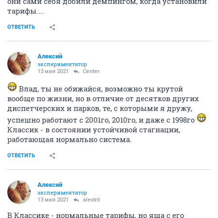
они сами себя добили демпингом, когда установили
тарифы....
ОТВЕТИТЬ
Алексий
экспериментатор
13 мая 2021
Center
Влад, ты не обижайся, возможно ты крутой
вообще по жизни, но в отличие от десятков других
диспетчерских и парков, те, с которыми я дружу,
успешно работают с 2001го, 2010го, и даже с 1998го
Классик - в состоянии устойчивой стагнации,
работающая нормально система.
ОТВЕТИТЬ
Алексий
экспериментатор
13 мая 2021
alextnt
В Классике - нормальные тарифы, но яша с его