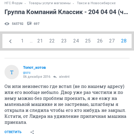
НГС.Форум
Товары услуги магазины
Такси в Новосибирске
Группа Компаний Классик - 204 04 04 (часть 2)
545792
697
1
...
21
22
23
24
25
26
27
28
Топот_котов
Т
guru
06 декабря 2016
alextnt
Он или неизвестно где встал (не по нашему адресу)
или его вообще небыло. Двор уже раз чистили и по
нему можно без проблем проехать, я же езжу на
маленькой машинке и не застреваю, шлагбаум я
открыла и следила чтобы его кто нибудь не закрыл.
Кстати, от Лидера на удивление приличная машина
приехала.
ОТВЕТИТЬ