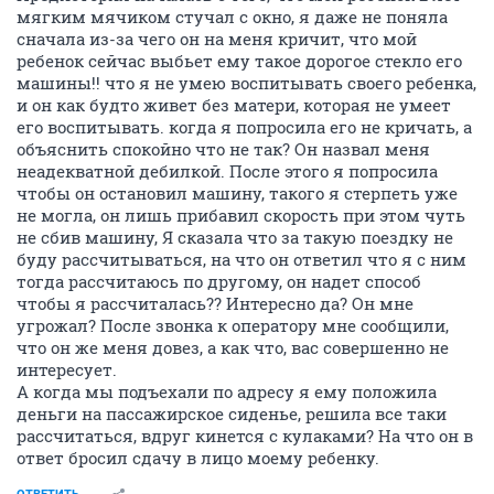
мягким мячиком стучал с окно, я даже не поняла
сначала из-за чего он на меня кричит, что мой
ребенок сейчас выбьет ему такое дорогое стекло его
машины!! что я не умею воспитывать своего ребенка,
и он как будто живет без матери, которая не умеет
его воспитывать. когда я попросила его не кричать, а
объяснить спокойно что не так? Он назвал меня
неадекватной дебилкой. После этого я попросила
чтобы он остановил машину, такого я стерпеть уже
не могла, он лишь прибавил скорость при этом чуть
не сбив машину, Я сказала что за такую поездку не
буду рассчитываться, на что он ответил что я с ним
тогда рассчитаюсь по другому, он надет способ
чтобы я рассчиталась?? Интересно да? Он мне
угрожал? После звонка к оператору мне сообщили,
что он же меня довез, а как что, вас совершенно не
интересует.
А когда мы подъехали по адресу я ему положила
деньги на пассажирское сиденье, решила все таки
рассчитаться, вдруг кинется с кулаками? На что он в
ответ бросил сдачу в лицо моему ребенку.