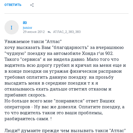
ОТВЕТИТЬ
il0
I
junior
29 июня 2012
АТЛАС_2_383_383
Уважаемое такси "Атлас"
хочу высказать Вам "благодарность" за вчерашнюю
"чудную" поездку на автомобиле Хонда г\н 902.
Такого "сервиса" я не видела давно. Мало того что
водитель всю дорогу грубил и кричал на меня еще и
в конце поездки он угражая физическои расправои
требовал оплатить данную поездку. на прозьбу
высадить меня в середине поездки т к я
отказываюсь ехать дальше ответил отказом и
прибавил скорось.
Но больше всего мне "понравился" ответ Ваших
операторов - Ну вас же довезли. Оплатите поездку, а
то что водитель такои это ваши проблемы,
разбираитесь сами. !
Люди!! думаите прежде чем вызывать такси "Атлас"