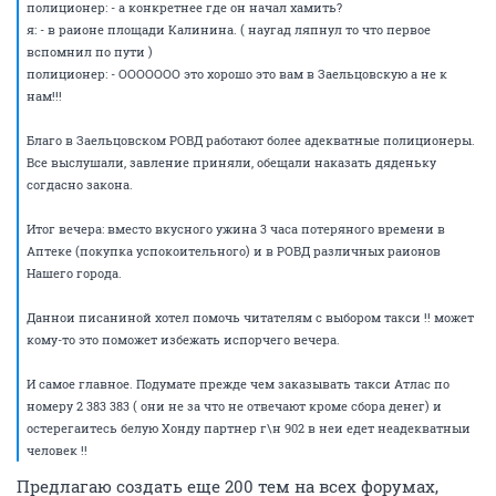
полиционер: - а конкретнее где он начал хамить?
я: - в раионе площади Калинина. ( наугад ляпнул то что первое
вспомнил по пути )
полиционер: - ООООООО это хорошо это вам в Заельцовскую а не к
нам!!!
Благо в Заельцовском РОВД работают более адекватные полиционеры.
Все выслушали, завление приняли, обещали наказать дяденьку
согдасно закона.
Итог вечера: вместо вкусного ужина 3 часа потеряного времени в
Аптеке (покупка успокоительного) и в РОВД различных раионов
Нашего города.
Даннои писаниной хотел помочь читателям с выбором такси !! может
кому-то это поможет избежать испорчего вечера.
И самое главное. Подумате прежде чем заказывать такси Атлас по
номеру 2 383 383 ( они не за что не отвечают кроме сбора денег) и
остерегаитесь белую Хонду партнер г\н 902 в неи едет неадекватныи
человек !!
Предлагаю создать еще 200 тем на всех форумах,