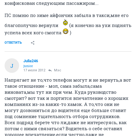
конфискован следующим пассажиром...
ПС помню по зиме айфончик забыла в такси,мне его
благополучно вернули
(я конечно на ухи поднять
успела всех кого смогла
)
ОТВЕТИТЬ
Julia246
J
junior
17 июля 2012
Мэс
Напрягает не то,что телефон могут и не вернуть,а вот
такое отношение - мол, сама забыла,сама
виновата,мы тут ни при чем. Куда руководство
смотрит? вот так и портится впечатление о хороших
компаниях из-за каких-то хамок. А то,что они не
могут дозвониться до водителя еще больше ставит
под сомнение тщательность отбора сотрудников.
Всех подряд берете что ли,даже не интересуясь, как
потом с ними связаться? Водитель о себе оставил
хорошее впечатление,если честно,даже не