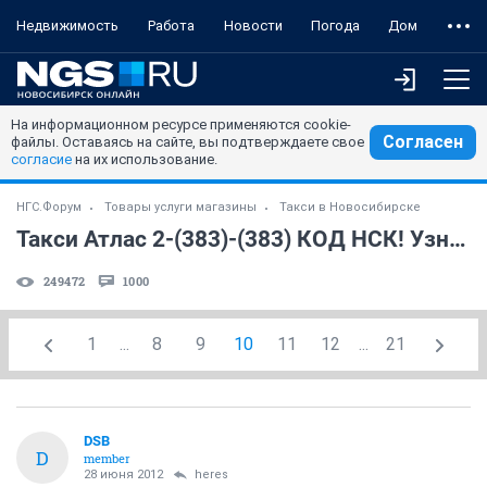
Недвижимость
Работа
Новости
Погода
Дом
На информационном ресурсе применяются cookie-
Согласен
файлы. Оставаясь на сайте, вы подтверждаете свое
согласие
на их использование.
НГС.Форум
Товары услуги магазины
Такси в Новосибирске
Такси Атлас 2-(383)-(383) КОД НСК! Узнайте стоимость ЗАРАНЕЕ! Часть 2
249472
1000
1
...
8
9
10
11
12
...
21
DSB
D
member
28 июня 2012
heres