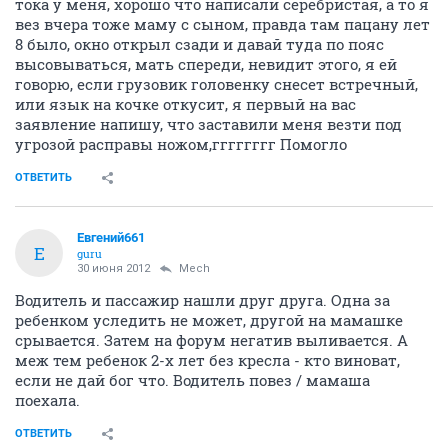
тока у меня, хорошо что написали серебристая, а то я
вез вчера тоже маму с сыном, правда там пацану лет
8 было, окно открыл сзади и давай туда по пояс
высовываться, мать спереди, невидит этого, я ей
говорю, если грузовик головенку снесет встречный,
или язык на кочке откусит, я первый на вас
заявление напишу, что заставили меня везти под
угрозой расправы ножом,гггггггг Помогло
ОТВЕТИТЬ
Евгений661
Е
guru
30 июня 2012
Mech
Водитель и пассажир нашли друг друга. Одна за
ребенком уследить не может, другой на мамашке
срывается. Затем на форум негатив выливается. А
меж тем ребенок 2-х лет без кресла - кто виноват,
если не дай бог что. Водитель повез / мамаша
поехала.
ОТВЕТИТЬ