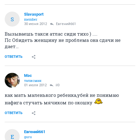
Slavasport
S
member
30 июня 2012
Евгений661
Вызываешь такси атлас сиди тихо ) ....
Пс Обидеть женщину не проблема она сдачи не
дает…
ОТВЕТИТЬ
Мэс
талисман
01 июля 2012
il0
как мать маленького ребенка,убей не понимаю
нафига стучать мячиком по окошку
ОТВЕТИТЬ
Евгений661
Е
guru