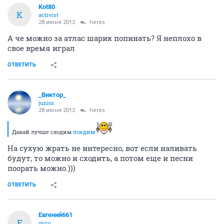
Kot80
K
activist
28 июня 2012
heres
А че можно за атлас шарик попинать? Я неплохо в
свое время играл
ОТВЕТИТЬ
_Виктор_
juniоr
28 июня 2012
heres
Давай лучше сходим
поедим
На сухую жрать не интересно, вот если наливать
будут, то можно и сходить, а потом еще и песни
поорать можно.)))
ОТВЕТИТЬ
Евгений661
Е
guru