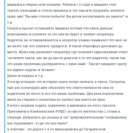
машины в общем сели поехали. Ребенок ( 2 года) в машине стал
тыкать пальцами в стекло машины и тут таксита прорвало, начался
крик, мат "Вы мне стекла побьете! Вы детеи воспитывать не умеете!" и
т д
Супруга просит остановить машину потому-что ехать дальше
невозможно и платить за это она не будет и звонит оператору.
Водитель не останавливается а оператор плавно намикает что мол он
же везет так что платить придется. В такои атмосфере доезжают до
места. Жена еще развонит оператору где получает однозначныи ответ
"оплатите такси. вас же до места довезли а то что водитель такои так
это ваши проблемы разбираитесь с ним сами". Таксит швыряет здачу
на заднее сидень и уезжает.
Далее истерика и т д
Я когда услышал эту историю сразу начал звонить в такси. Оператор
еще раз популярно мне объяснил что ответственности они за
водителеи не несут и все это ваши проблемы. Два раза перключали
меня на старшего оператора но трубку там никто не брал.
В итоге решили подать заявление в милицию на этого таксита
Приезжаем в Калининскии РОВД ( по месту жительства ), стоим в
очереди. Добрались до окошка и тут "доброжелательныи" полиционер
нас прашивает: -а где это все было?
я отвечаю: - по дороге с 6-го микрораиона до Гагаринскои.