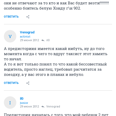
они не отвечают за то кто и как Вас будет везти!!!!!!!!!
особенно боитесь белую Хонду г\н 902.
ОТВЕТИТЬ
Venograd
V
activist
29 июня 2012
il0
А предисториия имеется какай нибуть, ну до того
момента когда с чего то вдруг таксист этот хамить
то начал.
А то я вот только понял то что какой бессовестный
водитель, просто наглец, требовал расчитатся за
поездку, а у вас этого в планах и небуло.
ОТВЕТИТЬ
il0
I
junior
29 июня 2012
Venograd
Предистория началась с того, что мой ребенок 2 лет