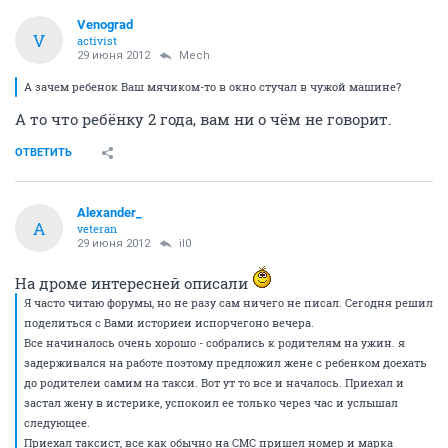
Venograd
V
activist
29 июня 2012
Mech
А зачем ребенок Ваш мячиком-то в окно стучал в чужой машине?
А то что ребёнку 2 года, вам ни о чём не говорит.
ОТВЕТИТЬ
Alexander_
A
veteran
29 июня 2012
il0
На дроме интересней описали
Я часто читаю форумы, но не разу сам ничего не писал. Сегодня решил
поделиться с Вами историеи испорчегоно вечера.
Все начиналось очень хорошо - собрались к родителям на ужин. я
задерживался на работе поэтому предложил жене с ребенком доехать
до родителеи самим на такси. Вот ут то все и началось. Приехал и
застал жену в истерике, успокоил ее только через час и услышал
следующее.
Приехал таксист, все как обычно на СМС пришел номер и марка