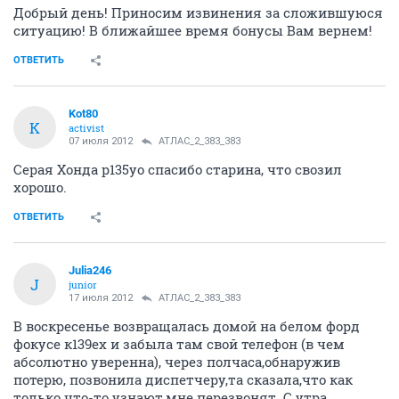
Добрый день! Приносим извинения за сложившуюся
ситуацию! В ближайшее время бонусы Вам вернем!
ОТВЕТИТЬ
Kot80
K
activist
07 июля 2012
АТЛАС_2_383_383
Серая Хонда р135уо спасибо старина, что свозил
хорошо.
ОТВЕТИТЬ
Julia246
J
junior
17 июля 2012
АТЛАС_2_383_383
В воскресенье возвращалась домой на белом форд
фокусе к139ех и забыла там свой телефон (в чем
абсолютно уверенна), через полчаса,обнаружив
потерю, позвонила диспетчеру,та сказала,что как
только что-то узнают,мне перезвонят. С утра