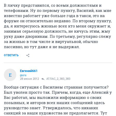
В личку представился, со всеми должностями и
телефонами. Ну по первому пункту, Василий, как мне
известно работает уже больше года в такси, это на
форуме он относительно недавно. По второму пункту,
да, я интересуюсь жизнью всех кто меня окружает и,
занимая серьезную должность, не кичусь этим, жму
руку даже дворникам. По третьему, регулярно слежу
за жизнью в том числе и виртуальной, обычно
пассивно, но тут даже я не выдержал.
ОТВЕТИТЬ
Евгений661
Е
guru
28 июня 2012
АТЛАС_2_383_383
Вообще ситуация с Василием странная получается?
Был уволен просто так. Причем, когда, еще Алексий у
Вас работал, мы выложили информацию о своих
позывных, и авторов всех наших сообщений здесь
руководство знает. Утверждалось, что никаких
санкций за наши художества не предолагается. Тут