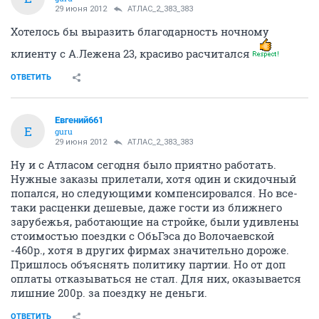
29 июня 2012
АТЛАС_2_383_383
Хотелось бы выразить благодарность ночному
клиенту с А.Лежена 23, красиво расчитался
ОТВЕТИТЬ
Евгений661
Е
guru
29 июня 2012
АТЛАС_2_383_383
Ну и с Атласом сегодня было приятно работать.
Нужные заказы прилетали, хотя один и скидочный
попался, но следующими компенсировался. Но все-
таки расценки дешевые, даже гости из ближнего
зарубежья, работающие на стройке, были удивлены
стоимостью поездки с ОбьГэса до Волочаевской
-460р., хотя в других фирмах значительно дороже.
Пришлось объяснять политику партии. Но от доп
оплаты отказываться не стал. Для них, оказывается
лишние 200р. за поездку не деньги.
ОТВЕТИТЬ