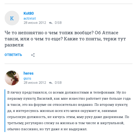
Kot80
K
activist
28 июня 2012
DSB
Че то непонятно о чем топик вообще? Об Атласе
такси, или о чем то еще? Какие то понты, терки тут
развели
ОТВЕТИТЬ
heres
guru
28 июня 2012
DSB
В личку представился, со всеми должностями и телефонами. Ну по
первому пункту, Василий, как мне известно работает уже больше года
в такси, это на форуме он относительно недавно. По второму пункту,
да, я интересуюсь жизнью всех кто меня окружает и, занимая
серьезную должность, не кичусь этим, жму руку даже дворникам. По
третьему, регулярно слежу за жизнью в том числе и виртуальной,
обычно пассивно, но тут даже я не выдержал.