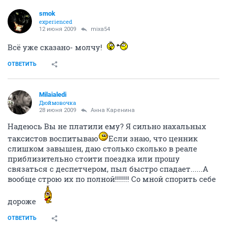
smok
experienced
12 июня 2009
mixa54
Всё уже сказано- молчу!
ОТВЕТИТЬ
Milaialedi
Дюймовочка
28 июня 2009
Анна Каренина
Надеюсь Вы не платили ему? Я сильно нахальных
таксистов воспитываю
Если знаю, что ценник
слишком завышен, даю столько сколько в реале
приблизительно стоити поездка или прошу
связаться с деспетчером, пыл быстро спадает......А
вообще строю их по полной!!!!!!! Со мной спорить себе
дороже
ОТВЕТИТЬ