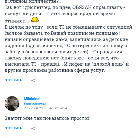
дОлжном количестве?..
Так вот : диспетчер, по идее, ОБЯЗАН спрашивать -
поедут ли дети... И этот вопрос вряд ли время
отнимет...
В целом по топу : если ТС не обманывает с ситуацией
(всякое бывает), то Вашей позиции не понимаю :
начали оправдывать хама, зацепившись за детские
сиденья (здесь, конечно, ТС антиреспект за плохую
заботу о безопасности своих детей)... Оправдания
такому поведению нет (опять же - если все, что
высказала ТС - правда)... И пофиг на "плохой день" и
другие проблемы работника сферы услуг...
ОТВЕТИТЬ
Milaialedi
Дюймовочка
29 июня 2009
mixa54
Значит мне так показалось просто:)
ОТВЕТИТЬ