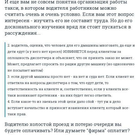
И еще вам не совсем понятна организация работы
такси, в котором водителя работником можно
считать очень и очень условно. Если вам этот вопрос
интересен - изучить его не составит труда. Но до его
досконального изучения вряд ли стоит пускаться в
рассуждения...
2. водитель, оценив, что человек для его дмашины многовато, да еще и
дети едут (а у него нет кресел) ИЗВИНЯЕТСЯ перед клиентом за
оплошность диспетчера и объясняет, что он принять заказ не может.
Может, предлагает спросить по рации другую машину (но однозначно
не посылает матом)
3. если другой машины просто нет - на нет и суда нет. Если клиент не
ответила на вопросы диспетчера о том, что едут дети, то
ответственность на клиенте и, соответственно, если у клиента все-
таки возникают претензии - на них будет легко ответить.
4. Если какое-то из звеньев этой цепи дало сбой - тут уж в дело
вступает начальство и приносит извинения клиенту, который все-
таки прав.
Водителю холостой проезд и потерю очереди вы
будете оплачивать? Или думаете "фирма" оплатит?