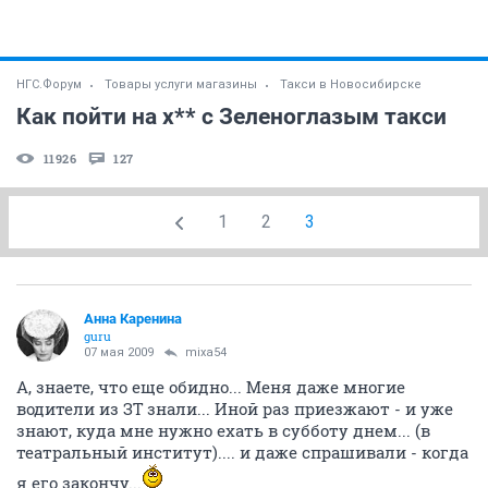
НГС.Форум
Товары услуги магазины
Такси в Новосибирске
Как пойти на х** с Зеленоглазым такси
11926
127
1
2
3
Анна Каренина
guru
07 мая 2009
mixa54
А, знаете, что еще обидно... Меня даже многие
водители из ЗТ знали... Иной раз приезжают - и уже
знают, куда мне нужно ехать в субботу днем... (в
театральный институт).... и даже спрашивали - когда
я его закончу...