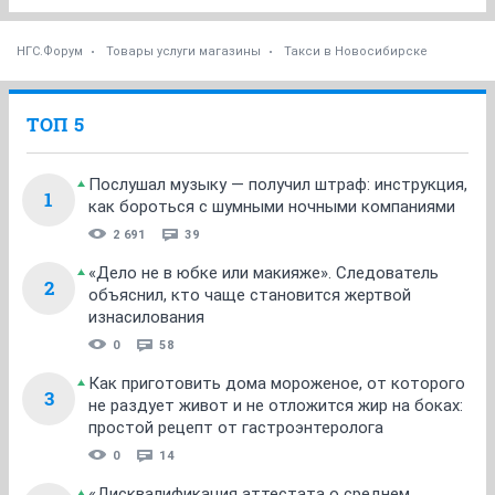
НГС.Форум
Товары услуги магазины
Такси в Новосибирске
ТОП 5
Послушал музыку — получил штраф: инструкция,
1
как бороться с шумными ночными компаниями
2 691
39
«Дело не в юбке или макияже». Следователь
2
объяснил, кто чаще становится жертвой
изнасилования
0
58
Как приготовить дома мороженое, от которого
3
не раздует живот и не отложится жир на боках:
простой рецепт от гастроэнтеролога
0
14
«Дисквалификация аттестата о среднем