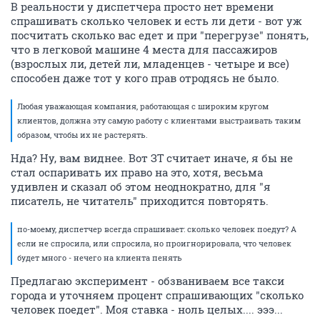
В реальности у диспетчера просто нет времени
спрашивать сколько человек и есть ли дети - вот уж
посчитать сколько вас едет и при "перегрузе" понять,
что в легковой машине 4 места для пассажиров
(взрослых ли, детей ли, младенцев - четыре и все)
способен даже тот у кого прав отродясь не было.
Любая уважающая компания, работающая с широким кругом
клиентов, должна эту самую работу с клиентами выстраивать таким
образом, чтобы их не растерять.
Нда? Ну, вам виднее. Вот ЗТ считает иначе, я бы не
стал оспаривать их право на это, хотя, весьма
удивлен и сказал об этом неоднократно, для "я
писатель, не читатель" приходится повторять.
по-моему, диспетчер всегда спрашивает: сколько человек поедут? А
если не спросила, или спросила, но проигнорировала, что человек
будет много - нечего на клиента пенять
Предлагаю эксперимент - обзваниваем все такси
города и уточняем процент спрашивающих "сколько
человек поедет". Моя ставка - ноль целых.... эээ...