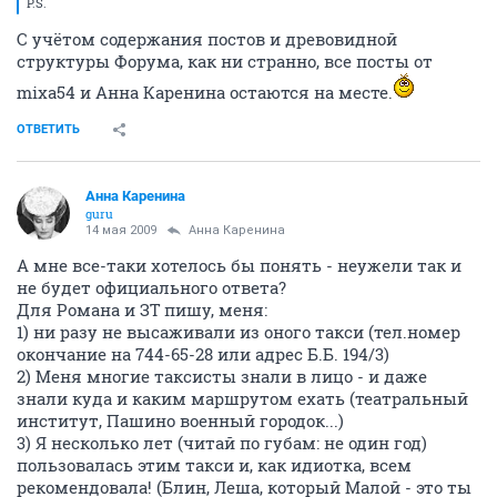
P.S.
С учётом содержания постов и древовидной
структуры Форума, как ни странно, все посты от
mixa54 и Анна Каренина остаются на месте.
ОТВЕТИТЬ
Анна Каренина
guru
14 мая 2009
Анна Каренина
А мне все-таки хотелось бы понять - неужели так и
не будет официального ответа?
Для Романа и ЗТ пишу, меня:
1) ни разу не высаживали из оного такси (тел.номер
окончание на 744-65-28 или адрес Б.Б. 194/3)
2) Меня многие таксисты знали в лицо - и даже
знали куда и каким маршрутом ехать (театральный
институт, Пашино военный городок...)
3) Я несколько лет (читай по губам: не один год)
пользовалась этим такси и, как идиотка, всем
рекомендовала! (Блин, Леша, который Малой - это ты