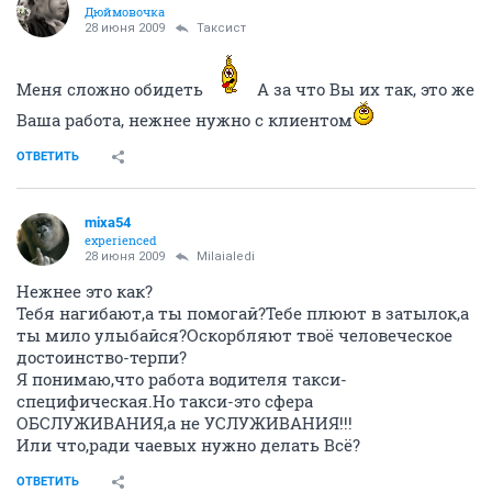
Дюймовочка
28 июня 2009
Таксист
Меня сложно обидеть
А за что Вы их так, это же
Ваша работа, нежнее нужно с клиентом
ОТВЕТИТЬ
mixa54
experienced
28 июня 2009
Milaialedi
Нежнее это как?
Тебя нагибают,а ты помогай?Тебе плюют в затылок,а
ты мило улыбайся?Оскорбляют твоё человеческое
достоинство-терпи?
Я понимаю,что работа водителя такси-
специфическая.Но такси-это сфера
ОБСЛУЖИВАНИЯ,а не УСЛУЖИВАНИЯ!!!
Или что,ради чаевых нужно делать Всё?
ОТВЕТИТЬ