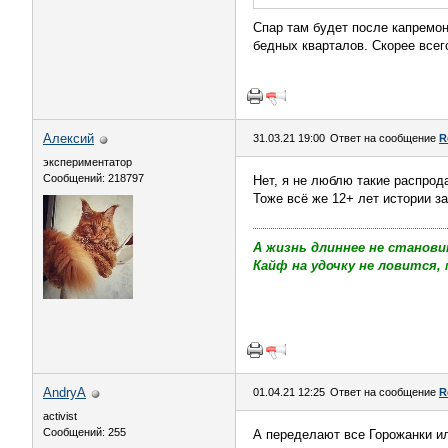
Спар там будет после капремон
бедных кварталов. Скорее всег
Алексий
31.03.21 19:00
Ответ на сообщение
R
экспериментатор
Сообщений: 218797
Нет, я не люблю такие распрод
Тоже всё же 12+ лет истории за
А жизнь длиннее не станови
Кайф на удочку не ловится, 
AndryA
01.04.21 12:25
Ответ на сообщение
R
activist
Сообщений: 255
А переделают все Горожанки ил