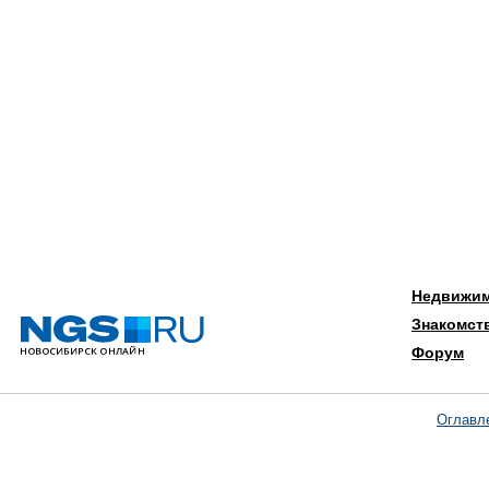
Недвижи
Знакомст
Форум
Оглавл