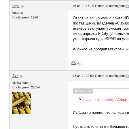
rops
07.04.21 17:15
Ответ на сообщение
R
veteran
Сообщений: 1296
Ответ на ваш обман с сайта НГ
поставщики), владелец «Сибирс
активов выступает томская тор
гипермаркеты F-City (3 компле
уже открыла один SPAR на ули
Абрикос не продвигает франшиз
Jkz
13.04.21 22:50
Ответ на сообщение
R
old hamster
Сообщений: 21054
В ответ на:
У
спара есть формат Абрик
И? Сам то понял, что написал 
Пусть это или нечто большее г