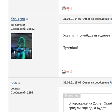
Клонгрин
31.03.21 14:07
Ответ на сообщение
R
old hamster
Сообщений: 35552
Ухватил что-нибудь выгодное?
Тулмбтнг!
rops
31.03.21 15:07
Ответ на сообщение
R
veteran
Сообщений: 1296
В ответ на:
В Горожанке на 25 лет Октя
вряд ли еще одна будет.