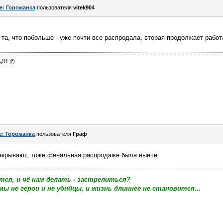
e: Горожанка
пользователя
vitek904
 та, что побольше - уже почти все распродала, вторая продолжает рабо
!!! ©
e: Горожанка
пользователя
Граф
акрывают, тоже финальная распродаже была нынче
тся, и чё нам делать - застрелиться?
мы не герои и не убийцы, и жизнь длиннее не становится...