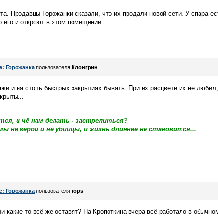
та. Продавцы Горожанки сказали, что их продали новой сети. У спара е
о его и откроют в этом помещении.
e: Горожанка
пользователя
Клонгрин
ажи и на столь быстрых закрытиях бывать. При их расцвете их не любил,
крыты...
тся, и чё нам делать - застрелиться?
мы не герои и не убийцы, и жизнь длиннее не становится...
e: Горожанка
пользователя
rops
и какие-то всё же оставят? На Кропоткина вчера всё работало в обычно