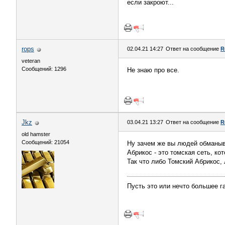
если закроют...
rops
02.04.21 14:27
Ответ на сообщение
R
veteran
Сообщений: 1296
Не знаю про все.
Jkz
03.04.21 13:27
Ответ на сообщение
R
old hamster
Сообщений: 21054
Ну зачем же вы людей обманыва
Абрикос - это томская сеть, ко
Так что либо Томский Абрикос,
Пусть это или нечто большее г