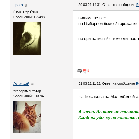
Граф
29.03.21 14:31
Ответ на сообщение
R
Ёжик. Сэр Ёжик
Сообщений: 125498
видимо не все.
на Выборной было 2 горожанки,
не ори на меня! я тоже личность
Алексий
31.03.21 11:21
Ответ на сообщение
R
экспериментатор
Сообщений: 218797
На Богаткова на Молодёжной з
А жизнь длиннее не станови
Кайф на удочку не ловится, 