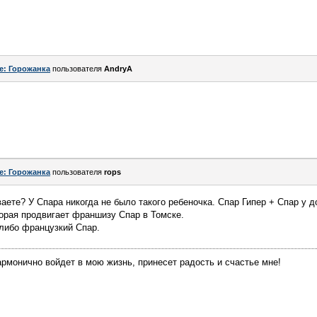
e: Горожанка
пользователя
AndryA
e: Горожанка
пользователя
rops
ете? У Спара никогда не было такого ребеночка. Спар Гипер + Спар у д
торая продвигает франшизу Спар в Томске.
 либо французкий Спар.
армонично войдет в мою жизнь, принесет радость и счастье мне!