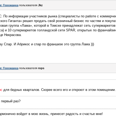
e: Горожанка
пользователя
Jkz
С: По информации участников рынка (специалисты по работе с коммерч
кого Гиганта» решил продать свой розничный бизнес по частям и покуп
говая группа «Лама», которой в Томске принадлежат сеть супермаркетов 
кса) и 10 супермаркетов голландской сети SPAR, открытых по франчайзи
це Некрасова.
у Спар. И Абрикос и спар по франшизе это группа Лама )))
e: Горожанка
пользователя
rops
ос
для бедных кварталов. Скорее всего его и откроют в этом помещении.
в первый раз?
армонично войдет в мою жизнь, принесет радость и счастье мне!