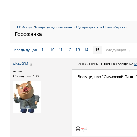
НГС.Форум
/
Товары услуги магазины
/
Супермаркеты в Новосибирске
/
Горожанка
1
..
10
11
12
13
14
15
←
предыдущая
следующая
→
vitek904
29.03.21 09:49
Ответ на сообщение
R
activist
Сообщений: 186
Вообще, про "Сибирский Гигант