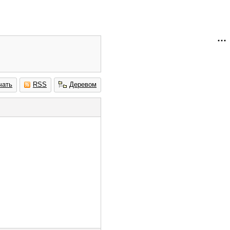
чать
RSS
Деревом